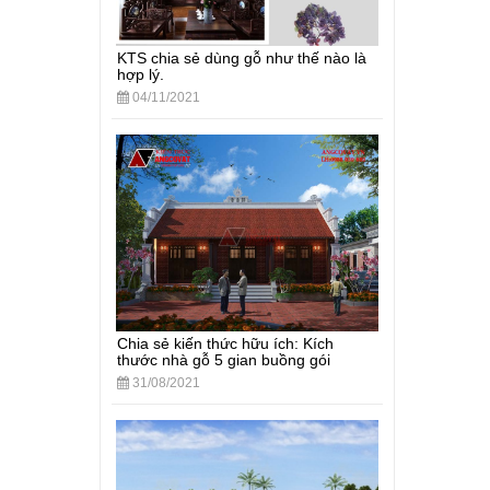
KTS chia sẻ dùng gỗ như thế nào là
hợp lý.
04/11/2021
Chia sẻ kiến thức hữu ích: Kích
thước nhà gỗ 5 gian buồng gói
31/08/2021