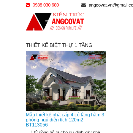
0988 030 680
angcovat.vn@gmail.c
THIẾT KẾ BIỆT THỰ 1 TẦNG
Mẫu thiết kế nhà cấp 4 có tầng hầm 3
phòng ngủ diện tích 120m2
BT113056
1 tỷ đồng bỏ ra cho dự định xây nhà