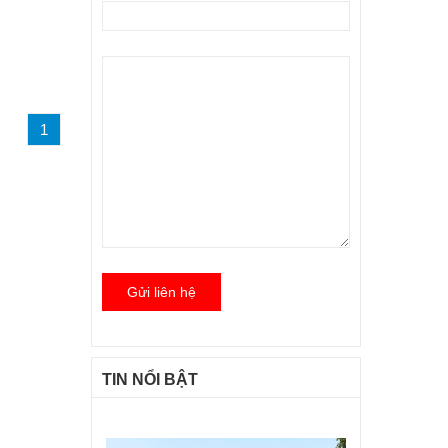
1
Gửi liên hệ
TIN NỔI BẬT