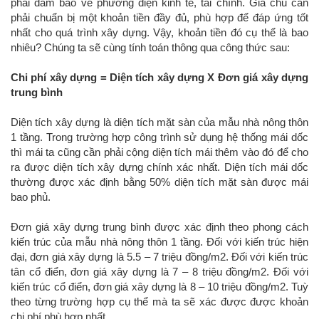
phải đảm bảo về phương diện kinh tế, tài chính. Gia chủ cần
phải chuẩn bị một khoản tiền đầy đủ, phù hợp để đáp ứng tốt
nhất cho quá trình xây dựng. Vậy, khoản tiền đó cụ thể là bao
nhiêu? Chúng ta sẽ cùng tính toán thông qua công thức sau:
Chi phí xây dựng = Diện tích xây dựng X Đơn giá xây dựng
trung bình
Diện tích xây dựng là diện tích mặt sàn của mẫu nhà nông thôn
1 tầng. Trong trường hợp công trình sử dụng hệ thống mái dốc
thì mái ta cũng cần phải cộng diện tích mái thêm vào đó để cho
ra được diện tích xây dựng chính xác nhất. Diện tích mái dốc
thường được xác định bằng 50% diện tích mặt sàn được mái
bao phủ.
Đơn giá xây dựng trung bình được xác định theo phong cách
kiến trúc của mẫu nhà nông thôn 1 tầng. Đối với kiến trúc hiện
đại, đơn giá xây dựng là 5.5 – 7 triệu đồng/m2. Đối với kiến trúc
tân cổ điển, đơn giá xây dựng là 7 – 8 triệu đồng/m2. Đối với
kiến trúc cổ điển, đơn giá xây dựng là 8 – 10 triệu đồng/m2. Tuỳ
theo từng trường hợp cụ thể mà ta sẽ xác được được khoản
chi phí phù hợp nhất.