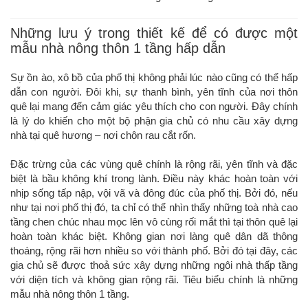
Những lưu ý trong thiết kế để có được một
mẫu nhà nông thôn 1 tầng hấp dẫn
Sự ồn ào, xô bồ của phố thị không phải lúc nào cũng có thể hấp
dẫn con người. Đôi khi, sự thanh bình, yên tĩnh của nơi thôn
quê lại mang đến cảm giác yêu thích cho con người. Đây chính
là lý do khiến cho một bộ phận gia chủ có nhu cầu xây dựng
nhà tại quê hương – nơi chôn rau cắt rốn.
Đặc trừng của các vùng quê chính là rộng rãi, yên tĩnh và đặc
biệt là bầu không khí trong lành. Điều này khác hoàn toàn với
nhịp sống tấp nập, vội vã và đông đúc của phố thị. Bởi đó, nếu
như tại nơi phố thị đó, ta chỉ có thể nhìn thấy những toà nhà cao
tầng chen chúc nhau mọc lên vô cùng rối mắt thì tại thôn quê lại
hoàn toàn khác biệt. Không gian nơi làng quê dân dã thông
thoáng, rộng rãi hơn nhiều so với thành phố. Bởi đó tại đây, các
gia chủ sẽ được thoả sức xây dựng những ngôi nhà thấp tầng
với diện tích và không gian rộng rãi. Tiêu biểu chính là những
mẫu nhà nông thôn 1 tầng.