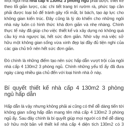
Một ngôi nhà
nhà cấp 4 130m2 3 phòng ngủ
phải được thiết kế
theo lối giản lược, các chi tiết trang trí rườm rà, phức tạp cần
phải được loại bỏ để tránh gây rối mắt, bí bách, tạo áp lực cho
không gian kiến trúc. Đây cũng là lý do khiến cho những ngôi
nhà này luôn có hình thức khá đơn giản và nhẹ nhàng. Chính
thực tế này đã giúp cho việc thiết kế và xây dựng nó không quá
cầu kỳ mà ngược lại, hết sức đơn giản. Nhờ vậy mà việc sở
hữu một không gian sống vừa xinh đẹp lại đầy đủ tiện nghi của
các gia chủ trở nên hết sức đơn giản.
Đó chính là những điểm tạo nên sức hấp dẫn vượt trội của ngôi
nhà cấp 4 130m2 3 phòng ngủ. Chính những yếu tố ấy đã đưa
ngày càng nhiều gia chủ đến với loại hình nhà ở này.
Bí quyết thiết kế nhà cấp 4 130m2 3 phòng
ngủ hấp dẫn
Hấp dẫn là vậy nhưng không phải ai cũng có thể dễ dàng tiến tới
không gian sống hấp dẫn mang tên nhà cấp 4 130m2 3 phòng
ngủ ấy. Sau đây chính là bí quyết giúp mọi người có thể dễ dàng
sở hữu một bản vẽ thiết kế nhà cấp 4 diện tích 130m2 có 3