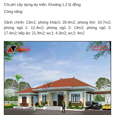
Chi phí xây dựng dự kiến: Khoảng 1.2 tỷ đồng
Công năng:
Sảnh chính: 13m2; phòng khách: 28.4m2; phòng thờ: 10.7m2;
phòng ngủ 1: 12.4m2; phòng ngủ 2: 13m2; phòng ngủ 3:
17.4m2; bếp ăn: 21.9m2; wc1: 4.3m2; wc2: 4m2