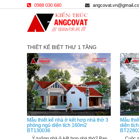
0988 030 680
angcovat.vn@gmail.c
THIẾT KẾ BIỆT THỰ 1 TẦNG
Mẫu thiết kế nhà ở kết hợp nhà thờ 3
Mẫu thiế
phòng ngủ diện tích 160m2
diện tíc
BT130036
BT2280
Ý tưởng nhà ở kết hợp nhà thờ? Bạn
Cuộc sốn