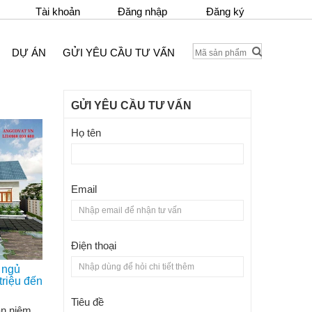
Tài khoản
Đăng nhập
Đăng ký
DỰ ÁN
GỬI YÊU CẦU TƯ VẤN
GỬI YÊU CẦU TƯ VẤN
Họ tên
Email
Điện thoại
 ngủ
triệu đến
Tiêu đề
an niệm