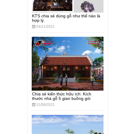
KTS chia sẻ dùng gỗ như thế nào là
hợp lý.
04/11/2021
Chia sẻ kiến thức hữu ích: Kích
thước nhà gỗ 5 gian buồng gói
31/08/2021