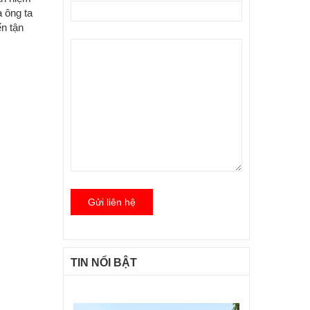
 ông ta
n tận
Gửi liên hệ
TIN NỔI BẬT