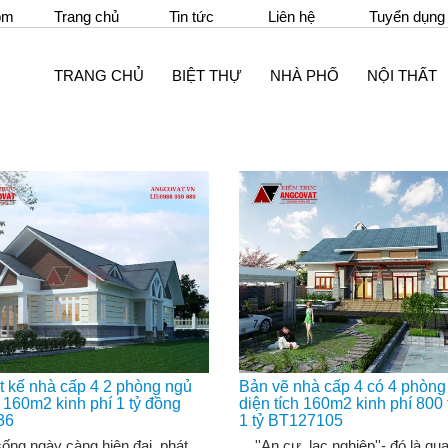
om
Trang chủ
Tin tức
Liên hệ
Tuyển dụng
TRANG CHỦ
BIỆT THỰ
NHÀ PHỐ
NỘI THẤT
t kế nhà cấp 4 2 phòng ngủ
Bản vẽ nhà cấp 4 có 4 phòng
h 160m2 kinh phí 1 tỷ đồng
diện tích 160m2 kinh phí 800 
36
1 tỷ BT127105
g ngày càng hiện đại, phát
''An cư, lạc nghiệp''- đó là qu