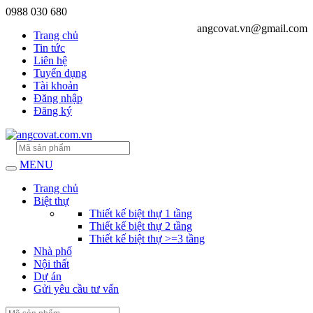
0988 030 680
angcovat.vn@gmail.com
Trang chủ
Tin tức
Liên hệ
Tuyển dụng
Tài khoản
Đăng nhập
Đăng ký
MENU
Trang chủ
Biệt thự
Thiết kế biệt thự 1 tầng
Thiết kế biệt thự 2 tầng
Thiết kế biệt thự >=3 tầng
Nhà phố
Nội thất
Dự án
Gửi yêu cầu tư vấn