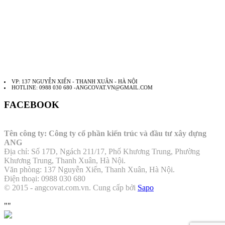
VP: 137 NGUYỄN XIỂN - THANH XUÂN - HÀ NỘI
HOTLINE: 0988 030 680 -ANGCOVAT.VN@GMAIL.COM
FACEBOOK
Tên công ty: Công ty cổ phần kiến trúc và đầu tư xây dựng
ANG
Địa chỉ: Số 17D, Ngách 211/17, Phố Khương Trung, Phường
Khương Trung, Thanh Xuân, Hà Nội.
Văn phòng: 137 Nguyễn Xiển, Thanh Xuân, Hà Nội.
Điện thoại: 0988 030 680
© 2015 - angcovat.com.vn.
Cung cấp bởi
Sapo
""