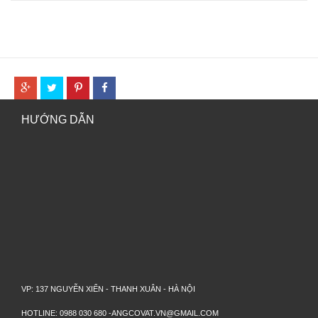
HƯỚNG DẪN
VP: 137 NGUYỄN XIỂN - THANH XUÂN - HÀ NỘI
HOTLINE: 0988 030 680 -ANGCOVAT.VN@GMAIL.COM