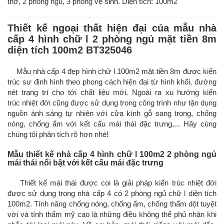
thờ, 2 phòng ngủ, 3 phòng vệ sinh. Diện tích: 100m2
Thiết kế ngoại thất hiện đại của mẫu nhà
cấp 4 hình chữ l 2 phòng ngủ mặt tiền 8m
diện tích 100m2 BT325046
Mẫu nhà cấp 4 đẹp hình chữ l 100m2 mặt tiền 8m được kiến
trúc sư định hình theo phong cách hiện đại từ hình khối, đường
nét trang trí cho tới chất liệu mới. Ngoài ra xu hướng kiến
trúc nhiệt đới cũng được sử dụng trong công trình như tận dụng
nguồn ánh sáng tự nhiên với cửa kính gỗ sang trọng, chống
nóng, chống ẩm với kết cấu mái thái đặc trưng,... Hãy cùng
chúng tôi phân tích rõ hơn nhé!
Mẫu thiết kế nhà cấp 4 hình chữ l 100m2 2 phòng ngủ
mái thái nổi bật với kết cấu mái đặc trưng
Thiết kế mái thái được coi là giải pháp kiến trúc nhiệt đới
được sử dụng trong nhà cấp 4 có 2 phòng ngủ chữ l diện tích
100m2. Tính năng chống nóng, chống ẩm, chống thẩm dột tuyệt
vời và tính thẩm mỹ cao là những điều không thể phủ nhận khi