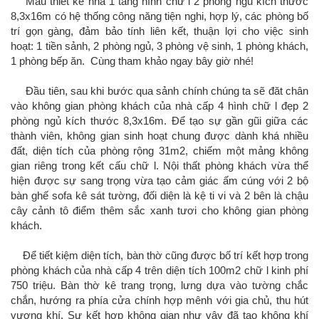
Mẫu thiết kế nhà 1 tầng hình chữ l 2 phòng ngủ kích thước
8,3x16m có hệ thống công năng tiện nghi, hợp lý, các phòng bố
trí gọn gàng, đảm bảo tính liên kết, thuận lợi cho việc sinh
hoạt: 1 tiền sảnh, 2 phòng ngủ, 3 phòng vệ sinh, 1 phòng khách,
1 phòng bếp ăn. Cùng tham khảo ngay bây giờ nhé!
Đầu tiên, sau khi bước qua sảnh chính chúng ta sẽ đăt chân
vào không gian phòng khách của nhà cấp 4 hình chữ l đẹp 2
phòng ngủ kích thước 8,3x16m. Để tạo sự gần gũi giữa các
thành viên, không gian sinh hoạt chung được dành khá nhiều
đất, diện tích của phòng rộng 31m2, chiếm một mảng không
gian riêng trong kết cấu chữ l. Nội thất phòng khách vừa thể
hiện được sự sang trọng vừa tạo cảm giác ấm cúng với 2 bộ
bàn ghế sofa kê sát tường, đối diện là kệ ti vi và 2 bên là chậu
cây cảnh tô điểm thêm sắc xanh tươi cho không gian phòng
khách.
Để tiết kiệm diện tích, bàn thờ cũng được bố trí kết hợp trong
phòng khách của nhà cấp 4 trên diện tích 100m2 chữ l kinh phí
750 triệu. Bàn thờ kê trang trọng, lưng dựa vào tường chắc
chắn, hướng ra phía cửa chính hợp mênh với gia chủ, thu hút
vượng khí. Sự kết hợp không gian như vậy đã tạo không khí