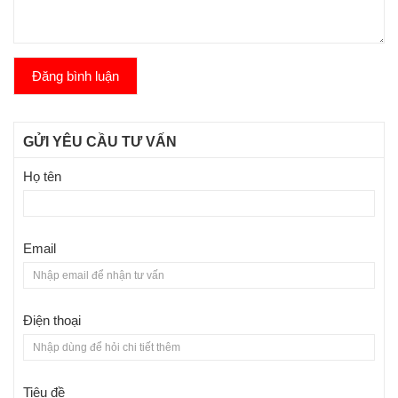
Đăng bình luận
GỬI YÊU CẦU TƯ VẤN
Họ tên
Email
Điện thoại
Tiêu đề