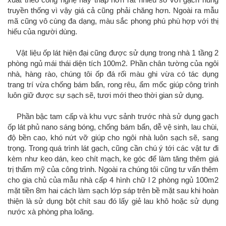
truyền thống vì vậy giá cả cũng phải chăng hơn. Ngoài ra mẫu
mã cũng vô cùng đa dạng, màu sắc phong phú phù hợp với thị
hiếu của người dùng.
Vật liệu ốp lát hiện đại cũng được sử dụng trong nhà 1 tầng 2
phòng ngủ mái thái diện tích 100m2. Phần chân tường của ngôi
nhà, hàng rào, chúng tôi ốp đá rối màu ghi vừa có tác dụng
trang trí vừa chống bám bẩn, rong rêu, ẩm mốc giúp công trình
luôn giữ được sự sạch sẽ, tươi mới theo thời gian sử dụng.
Phần bậc tam cấp và khu vực sảnh trước nhà sử dụng gạch
ốp lát phủ nano sáng bóng, chống bám bẩn, dễ vệ sinh, lau chùi,
độ bền cao, khó nứt vỡ giúp cho ngôi nhà luôn sạch sẽ, sang
trọng. Trong quá trình lát gạch, cũng cần chú ý tới các vật tư đi
kèm như keo dán, keo chít mạch, ke góc để làm tăng thêm giá
trị thẩm mỹ của công trình. Ngoài ra chúng tôi cũng tư vấn thêm
cho gia chủ của mẫu nhà cấp 4 hình chữ l 2 phòng ngủ 100m2
mặt tiền 8m hai cách làm sạch lớp sáp trên bề mặt sau khi hoàn
thiện là sử dụng bột chít sau đó lấy giẻ lau khô hoặc sử dụng
nước xà phòng pha loãng.