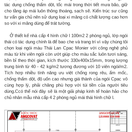
tác dụng chống thấm dột, tốc mái trong thời tiết mưa bão, giữ
cho tầng áp mái luôn thông thoáng, sạch sẽ. Kiến trúc sư cũng
tư vấn gia chủ nên sử dụng loại xi măng có chất lượng cao hơn
so với xi măng dùng để trát tường.
Ở thiết kế nhà cấp 4 hình chữ l 100m2 2 phòng ngủ, lớp ngói
thái có tác dụng chính là để bao che và trang trí vì vậy chúng tôi
chọn loại ngói màu Thái Lan Cpac Monier với công nghệ phủ
màu từ khi viên ngói còn ướt giúp cho màu sắc luôn tươi sáng,
bền bỉ theo thời gian, kích thước 330x400x15mm, trong lượng
trung bình từ 40 - 42 kg/m2 tương đương với 10 viên ngói/m2.
Tích hơp nhiều tính năng ưu việt chống rong rêu, ẩm mốc,
chống thấm dột, độ uốn cao nhưng giá thành của ngói Cpac vô
cùng hợp lý, phải chăng phù hợp với túi tiền của người tiêu
dùng.Ccó thể nói đây sẽ là một giải pháp kinh tế hoàn hảo cho
chủ nhân mẫu nhà cấp 4 2 phòng ngủ mái thái hình chữ l.