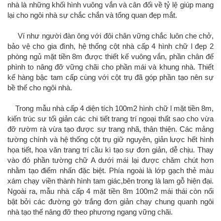
nhà là những khối hình vuông vắn và cân đối về tỷ lệ giúp mang
lại cho ngôi nhà sự chắc chắn và tổng quan đẹp mắt.
Ví như người đàn ông với đôi chân vững chắc luôn che chở,
bảo vệ cho gia đình, hệ thống cột nhà cấp 4 hình chữ l đẹp 2
phòng ngủ mặt tiền 8m được thiết kế vuông vắn, phần chân đế
phình to nâng đỡ vững chãi cho phần mái và khung nhà. Thiết
kế hàng bậc tam cấp cùng với cột trụ đã góp phần tạo nên sự
bề thế cho ngôi nhà.
Trong mẫu nhà cấp 4 diện tích 100m2 hình chữ l mặt tiền 8m,
kiến trúc sư tối giản các chi tiết trang trí ngoại thất sao cho vừa
đỡ rườm rà vừa tạo được sự trang nhã, thân thiện. Các mảng
tường chính và hệ thống cột trụ giữ nguyên, giản lược hết hình
họa tiết, hoa văn trang trí cầu kì tạo sự đơn giản, dễ chịu. Thay
vào đó phần tường chữ A dưới mái lại được chăm chút hơn
nhằm tạo điểm nhấn đặc biệt. Phía ngoài là lớp gạch thẻ màu
xám chạy viền thành hình tam giác,bên trong là lam gỗ hiện đại.
Ngoài ra, mẫu nhà cấp 4 mặt tiền 8m 100m2 mái thái còn nổi
bật bởi các đường gờ trắng đơn giản chạy chung quanh ngôi
nhà tạo thế nâng đỡ theo phương ngang vững chãi.