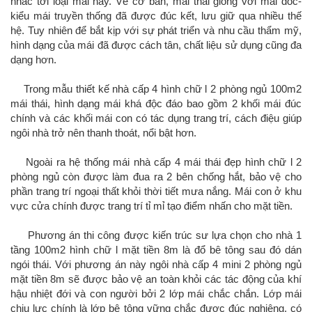
nhắc tới loại mái này. Về cơ bản, mái thái giống với mái dốc-
kiểu mái truyền thống đã được đúc kết, lưu giữ qua nhiều thế
hệ. Tuy nhiên để bắt kịp với sự phát triển và nhu cầu thẩm mỹ,
hình dạng của mái đã được cách tân, chất liệu sử dụng cũng đa
dạng hơn.
Trong mẫu thiết kế nhà cấp 4 hình chữ l 2 phòng ngủ 100m2
mái thái, hình dạng mái khá độc đáo bao gồm 2 khối mái đúc
chính và các khối mái con có tác dụng trang trí, cách điệu giúp
ngôi nhà trở nên thanh thoát, nổi bật hơn.
Ngoài ra hệ thống mái nhà cấp 4 mái thái đẹp hình chữ l 2
phòng ngủ còn được làm đua ra 2 bên chống hắt, bảo vệ cho
phần trang trí ngoại thất khỏi thời tiết mưa nắng. Mái con ở khu
vực cửa chính được trang trí tỉ mỉ tạo điểm nhấn cho mặt tiền.
Phương án thi công được kiến trúc sư lựa chọn cho nhà 1
tầng 100m2 hình chữ l mặt tiền 8m là đổ bê tông sau đó dán
ngói thái. Với phương án này ngôi nhà cấp 4 mini 2 phòng ngủ
mặt tiền 8m sẽ được bảo vệ an toàn khỏi các tác động của khí
hậu nhiệt đới và con người bởi 2 lớp mái chắc chắn. Lớp mái
chịu lực chính là lớp bê tông vững chắc được đúc nghiêng, có