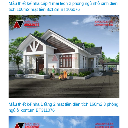
Mẫu thiết kế nhà cấp 4 mái lệch 2 phòng ngủ nhỏ xinh diện
tích 100m2 mặt tiền 8x12m BT106076
Mẫu thiết kế nhà 1 tầng 2 mặt tiền diện tích 160m2 3 phòng
ngủ ở kontum BT311076