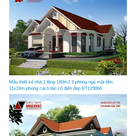
Mẫu thiết kế nhà 1 tầng 180m2 3 phòng ngủ mặt tiền
11x18m phong cách tân cổ điển đẹp BT129066