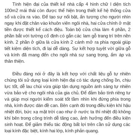
Tính hiện đại của thiết kế nhà cấp 4 hình chữ l diện tích
100m2 mái thái còn được thể hiện trong thiết kế hệ thống cửa
sổ và cửa ra vào. Để tạo sự nổi bật, ấn tượng cho người nhìn
ngay khi đặt chân vào khuôn viên ngôi nhà, hai cửa chính ở mặt
tiền được thiết kế cách điệu. Toàn bộ cửa chia làm 4 phần, 2
phần bắt với tường cố định có gắn các lam gỗ trang trí trên nền
kính. 2 phần ở giữa là cửa kính 2 cánh mở ra phía ngoài giúp
tiết kiệm diện tích, đi lại dễ dàng. Sự kết hợp tuyệt vời giữa gỗ
và kính đã mang đến cho ngôi nhà sự sang trọng, ấm áp và
thân thiện.
Điều đáng nói ở đây là kết hợp với chất liệu gỗ tự nhiên
chúng tôi sử dụng loại kính hiện đại có tác dụng chống ồn, chịu
lực tốt, dễ lau chùi vừa giúp tận dụng nguồn ánh sáng tự nhiên
vừa bảo vệ cho ngôi nhà của gia chủ. Để đảm bảo tính riêng tư
và giúp mọi người kiểm soát tốt tầm nhìn khi đứng phía trong
nhà, kính được dán đề can. Bên cạnh đó trong điều kiện khí hậu
nhiệt đới, bức xạ mặt trời cao như ở nước ta thì nhiệt độ không
khí bên trong công trình dễ tăng cao, ảnh hưởng đến điều kiện
sinh hoạt. Để giảm thiểu tác động bất lợi trên cần sử dụng các
loại kính đặc biệt, kính hai lớp, kính phản quang.