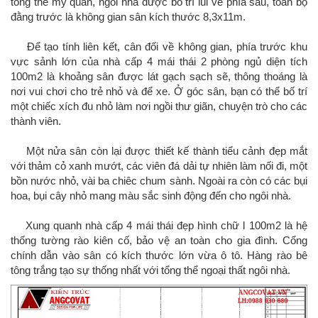
tổng thể mỹ quan, ngôi nhà được bố trí lùi về phía sau, toàn bộ
đằng trước là không gian sân kích thước 8,3x11m.
Để tạo tính liên kết, cân đối về không gian, phía trước khu
vực sảnh lớn của nhà cấp 4 mái thái 2 phòng ngủ diện tích
100m2 là khoảng sân được lát gạch sạch sẽ, thông thoáng là
nơi vui chơi cho trẻ nhỏ và để xe. Ở góc sân, bạn có thể bố trí
một chiếc xích đu nhỏ làm nơi ngồi thư giãn, chuyện trò cho các
thành viên.
Một nửa sân còn lại được thiết kế thành tiểu cảnh đẹp mắt
với thảm cỏ xanh mướt, các viên đá dải tự nhiên làm nối đi, một
bồn nước nhỏ, vài ba chiêc chum sành. Ngoài ra còn có các bụi
hoa, bụi cây nhỏ mang màu sắc sinh động đến cho ngôi nhà.
Xung quanh nhà cấp 4 mái thái đẹp hình chữ l 100m2 là hệ
thống tường rào kiên cố, bảo vệ an toàn cho gia đình. Cổng
chính dẫn vào sân có kích thước lớn vừa ô tô. Hàng rào bê
tông trắng tạo sự thống nhất với tổng thể ngoại thất ngôi nhà.