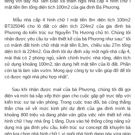
tiếng với dãy núi Tam Đảo và thăm ngôi nhà cấp 4 hình chữ l
mặt tiền 8m tổng diện tích 100m2 của gia đình Bà Phương.
Mẫu nhà cấp 4 hình chữ l mặt tiền 8m diện tích 100m2
BT325046 cho lô đất có diện tích 224m2 của gia đình bà
Phương do kiến trúc sư Nguyễn Thị Hương chủ trì. Chúng tôi
nhận được yêu cầu tư vấn thiết kế của bà Phương như sau:'' tôi
có mảnh đất hình chữ nhật mặt tiền 8,3m, chiều sâu 27m tổng
diện tích là 224m2. Gia đình tôi dự định xây một ngôi nhà cấp 4,
mái thái có 2 phòng ngủ, sảnh chính trước nhà rộng, diện tích
sử dụng khoảng 100m2, tận dụng hết mặt tiền của lô đất. Phần
còn lại là làm sân vườn. Mong quý công ty tư vấn giúp đỡ để tôi
có được ngôi nhà phù hợp nhất''.
Sau khi nhận được mail của bà Phương, chúng tôi đã gọi
điện và mời bà sắp xếp thời gian cho cuộc gặp gỡ trực tiếp với
kiến trúc sư tại văn phòng. Trong cuộc trao đổi, bà cũng thẳng
thắn chia sẻ về mức kinh phí dự định của gia đình mình là
khoảng 800 triệu và đang phân vân giữa việc nên thiết kế nhà
hình chữ l hay nhà ống 1 tầng. Dựa vào hệ thống công năng sử
dụng mà gia đình yêu cầu, kiến trúc sư concept đã khuyên bà
nên lựa chọn nhà hình chữ l, vì ngôi nhà hình dạng này vừa giúp