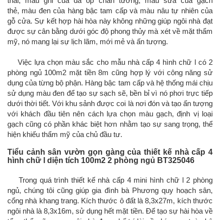
thái, màu ghi của đá ốp chân tường, màu sữa của gạch
thẻ, màu đen của hàng bậc tam cấp và màu nâu tự nhiên của
gỗ cửa. Sự kết hợp hài hòa này không những giúp ngôi nhà đạt
được sự cân bằng dưới góc độ phong thủy mà xét về mặt thẩm
mỹ, nó mang lại sự lịch lãm, mới mẻ và ấn tượng.
Việc lựa chọn màu sắc cho mẫu nhà cấp 4 hình chữ l có 2
phòng ngủ 100m2 mặt tiền 8m cũng hợp lý với công năng sử
dụng của từng bộ phận. Hàng bậc tam cấp và hệ thống mái chịu
sử dụng màu đen để tạo sự sạch sẽ, bền bỉ vì nó phơi trực tiếp
dưới thời tiết. Với khu sảnh được coi là nơi đón và tạo ấn tượng
với khách đầu tiên nên cách lựa chọn màu gạch, định vị loại
gạch cũng có phần khác biệt hơn nhằm tạo sự sang trọng, thể
hiện khiếu thẩm mỹ của chủ đầu tư.
Tiểu cảnh sân vườn gọn gàng của thiết kế nhà cấp 4
hình chữ l diện tích 100m2 2 phòng ngủ BT325046
Trong quá trình thiết kế nhà cấp 4 mini hình chữ l 2 phòng
ngủ, chúng tôi cũng giúp gia đình bà Phương quy hoạch sân,
cổng nhà khang trang. Kích thước ô đất là 8,3x27m, kích thước
ngôi nhà là 8,3x16m, sử dụng hết mặt tiền. Để tạo sự hài hòa về