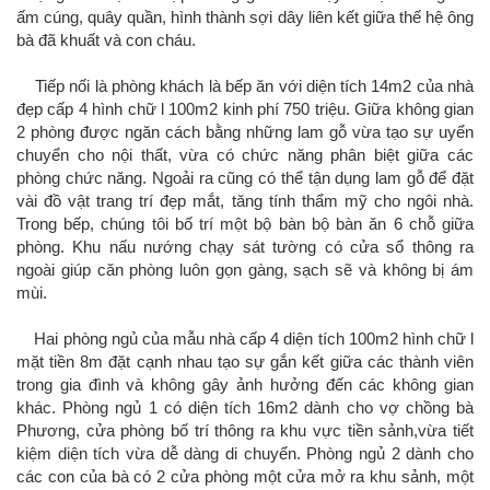
ấm cúng, quây quần, hình thành sợi dây liên kết giữa thế hệ ông
bà đã khuất và con cháu.
Tiếp nối là phòng khách là bếp ăn với diện tích 14m2 của nhà
đẹp cấp 4 hình chữ l 100m2 kinh phí 750 triệu. Giữa không gian
2 phòng được ngăn cách bằng những lam gỗ vừa tạo sự uyển
chuyển cho nội thất, vừa có chức năng phân biệt giữa các
phòng chức năng. Ngoải ra cũng có thể tận dụng lam gỗ để đặt
vài đồ vật trang trí đẹp mắt, tăng tính thẩm mỹ cho ngôi nhà.
Trong bếp, chúng tôi bố trí một bộ bàn bộ bàn ăn 6 chỗ giữa
phòng. Khu nấu nướng chạy sát tường có cửa sổ thông ra
ngoài giúp căn phòng luôn gọn gàng, sạch sẽ và không bị ám
mùi.
Hai phòng ngủ của mẫu nhà cấp 4 diện tích 100m2 hình chữ l
mặt tiền 8m đặt cạnh nhau tạo sự gắn kết giữa các thành viên
trong gia đình và không gây ảnh hưởng đến các không gian
khác. Phòng ngủ 1 có diện tích 16m2 dành cho vợ chồng bà
Phương, cửa phòng bố trí thông ra khu vực tiền sảnh,vừa tiết
kiệm diện tích vừa dễ dàng di chuyển. Phòng ngủ 2 dành cho
các con của bà có 2 cửa phòng một cửa mở ra khu sảnh, một