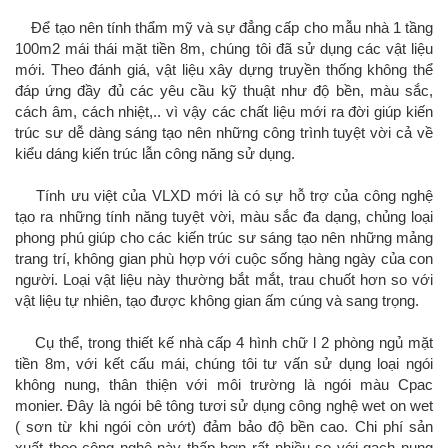
Để tạo nên tính thẩm mỹ và sự đẳng cấp cho mẫu nhà 1 tầng
100m2 mái thái mặt tiền 8m, chúng tôi đã sử dụng các vật liệu
mới. Theo đánh giá, vật liệu xây dựng truyền thống không thể
đáp ứng đầy đủ các yêu cầu kỹ thuật như độ bền, màu sắc,
cách âm, cách nhiệt,.. vì vậy các chất liệu mới ra đời giúp kiến
trúc sư dễ dàng sáng tạo nên những công trình tuyệt vời cả về
kiểu dáng kiến trúc lẫn công năng sử dụng.
Tính ưu việt của VLXD mới là có sự hỗ trợ của công nghệ
tạo ra những tính năng tuyệt vời, màu sắc đa dạng, chủng loại
phong phú giúp cho các kiến trúc sư sáng tạo nên những mảng
trang trí, không gian phù hợp với cuộc sống hàng ngày của con
người. Loại vật liệu này thường bắt mắt, trau chuốt hơn so với
vật liệu tự nhiên, tạo được không gian ấm cúng và sang trọng.
Cụ thể, trong thiết kế nhà cấp 4 hình chữ l 2 phòng ngủ mặt
tiền 8m, với kết cấu mái, chúng tôi tư vấn sử dụng loại ngói
không nung, thân thiện với môi trường là ngói màu Cpac
monier. Đây là ngói bê tông tươi sử dụng công nghệ wet on wet
( sơn từ khi ngói còn ướt) đảm bảo độ bền cao. Chi phí sản
xuất theo công nghệ này thấp hơn rất nhiều so với gạch nung