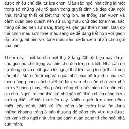
được nhiều chủ đầu tư lựa chọn. Màu sắc ngôi nhà cũng là một
trong số những yếu tố quan trọng quyết định vẻ đẹp của ngôi
nhà. Những thiết kế biệt thự rộng lớn, hệ thống sân vườn và
cảnh quan bao quanh nên sử dụng màu chủ đạo tone nhẹ, sắc
trắng để tạo nên sự sang trọng và gần gũi thiên nhiên. Bạn có
thể chọn màu sơn tone màu sáng sẽ dễ dàng kết hợp với gạch
ốp tường, lát nền với tone màu sẫm sẽ là điểm nhấn cho ngôi
nhà bạn.
Thêm nữa, thiết kế nhà biệt thự 2 tầng 200m2 hiện nay được
các gia chủ chú trọng và chỉn chu đến từng chi tiết. Nhà cần có
sự đồng bộ và nhất quán từ ngoại thất tới trang trí nội thất trong
căn nhà. Màu sắc trong và ngoài nhà phải bổ trợ cho nhau và
theo cùng phong cách thiết kế làm sao cho căn nhà vừa phù
hợp về phong thủy, công năng cũng như sở thích cá nhân của
gia chủ. Ngoài ra các thiết kế nhà gần gũi thiên nhiên cũng là xu
hướng thiết kế biệt thự hiện nay. Nhiều người lựa chọn trồng
nhiều cây cảnh, thiết kế tiểu cảnh sân vườn hay tận dụng
những khoảng trống ở sân thượng để trồng cây vừa tạo được
nét xanh cho ngôi nhà vừa tạo cảnh quan trang trí cho ngôi nhà
của mình.