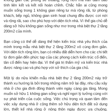
tính liên kết và kết nối hoàn chỉnh. Chắc hẳn ai cũng mong
muốn sống trong 1 không gian riêng tư mà rộng rãi, từ phòng
khách, bếp ngủ, không gian sinh hoạt chung đều được cơi nới
và rộng rãi, sao cho phù hợp với diện tích nhà. Vì thế gia chủ dễ
dàng sở hữu không gian sống như mơ trong nhà biệt thự 2 tầng
200m2 của mình.
Bạn cũng có thể dễ dàng thể hiện kiến trúc nhà yêu thích của
mình trong mẫu nhà biệt thự 2 tầng 200m2 vô cùng đơn giản.
Với diện tích rộng lớn, bạn có nhiều đất diễn hơn cho các chi tiết
từ đơn giản đến phức tạp của các phong cách kiến trúc cổ điển,
tân cổ điển hay hiện đại. Vì thế giá trị thẩm mỹ và kiến trúc nhà
được nâng cao và phù hợp với sở thích của gia chủ.
Một lý do nữa khiến mẫu nhà biệt thự 2 tầng 200m2 này trở
thành xu hướng là bởi trong những năm trở lại đây, nhu cầu xây
nhà ở cho gia đình đông thành viên ngày càng gia tăng. Mong
muốn sở hữu 1 không gian sống và nghỉ ngơi lý tưởng cùng với
sự phát triển của cuộc sống. Việc chú trọng và quan tâm đến
việc xây dựng nhà ở cộng thêm sở hữu diện tích đất sử dụng
lớn, thiết kế nhà rộng ở nông thôn ngày được ưa chuộng.