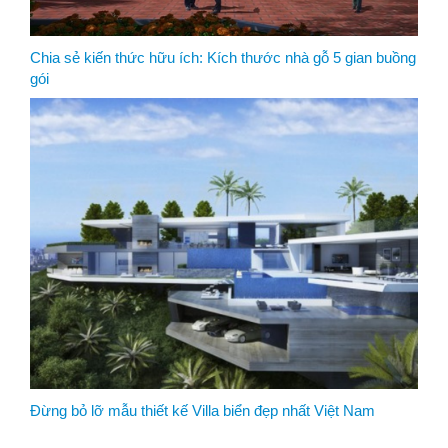
Chia sẻ kiến thức hữu ích: Kích thước nhà gỗ 5 gian buồng
gói
Đừng bỏ lỡ mẫu thiết kế Villa biển đẹp nhất Việt Nam