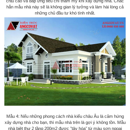
chịu cao và đáp ứng tiêu chí thẩm mỹ khi xây dựng nhà. Chắc
hẳn mẫu nhà này sẽ là không gian lý tưởng và làm hài lòng cả
những chủ đầu tư khó tính nhất.
Mẫu 4: Nếu những phong cách nhà kiểu châu Âu là cảm hứng
xây dựng nhà cho bạn, thì mẫu nhà trên là gợi ý không tồn. Mẫu
nhà biệt thự 2 tầng 200m2 được "tây hóa" từ màu sơn ngoại