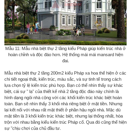
Mẫu 11: Mẫu nhà biệt thự 2 tầng kiểu Pháp giúp kiến trúc nhà ở
hoàn chỉnh và độc đáo hơn. Hệ thống mái mái mansard hiện
đai.
Mẫu nhà biệt thự 2 tầng 200m2 kiểu Pháp xa hoa thể hiện ở các
chi tiết ngoại thất, kiến trúc, màu sắc, và sự tinh tế trong cách
lựa chọn tỷ lệ kiến trúc phù hợp. Bạn có thể nhìn thấy sự khác
biệt, cái sự " lạ" của thiết kế nhà 2 tầng độc đáo này chính là
hình dạng ngôi nhà cộng với các khối kiến trúc khác biệt hoàn
toàn. Bạn sẽ nhìn thấy 3 khối nhà riêng biệt ở mặt tiền. Nhưng
lại kết nối với nhau rất mật thiết ở phần hậu ngôi nhà. Mặc dù
mặt tiền là 3 khối kiến trúc khác biệt, nhưng lại thống nhất, hòa
trộn với nhau bằng kiểu kiến trúc Pháp cổ. Qua đó cũng thể hiện
sự "chịu chơi của chủ đầu tư.