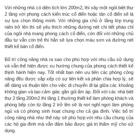
Với những nhà có diện tích lớn 200m2, thì xây một ngôi biệt thự
2 tầng với phong cách kiến trúc cổ điển hoặc tân cổ điển sẽ là
sự lựa chọn thông minh. Với những gia chủ ở tầng lớp trung
niên trở lên thì sẽ yêu thích những đường nét chi tiết phào chỉ
của ngôi nhà mang phong cách cổ điển, còn đối với những chủ
đầu tư vẫn còn trẻ thì hẳn sẽ lựa chọn màu sơn và đường nét
thiết kế bán cổ điển.
Bố trí công năng nhà ra sao cho phù hợp với nhu cầu sử dụng
và vẫn thể hiện được xu hướng chung của phong cách thiết kế
thịnh hành hiện nay. Tốt nhất bạn nên ưu tiên các phòng công
năng đều được sắp xếp có sự liên kết và phân chia hợp lý, sẽ
dễ dàng và thuận tiện cho việc di chuyển đi lại giữa các khoảng
không gian và tạo cảm giác gần gũi ấm áp. Đối với các nhà biệt
thự 2 tầng 200m2 thì tầng 1 thường thiết kế làm phòng khách và
phòng bếp còn từ tầng 2 trở lên sẽ là nơi nghỉ ngơi làm phòng
ngủ và có phòng sinh hoạt chung cho cả gia đình. Việc bố trí
công năng nhà như thế này sẽ phù hợp với nhu cầu chung của
các hộ gia đình mà vẫn đảm bảo được giá trị thẩm mỹ cho sử
dụng.