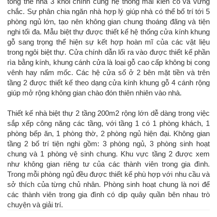
tổng thể nhà 3 khối chính cùng hệ thống mái kiên cố và vững
chắc. Sự phân chia ngăn nhà hợp lý giúp nhà có thể bố trí tới 5
phòng ngủ lớn, tạo nên không gian chung thoáng đãng và tiện
nghi tối đa. Mẫu biệt thự được thiết kế hệ thống cửa kính khung
gỗ sang trọng thể hiện sự kết hợp hoàn mĩ của các vật liệu
trong ngôi biệt thự. Cửa chính dẫn lối ra vào được thiết kế phần
rìa bằng kính, khung cánh cửa là loại gỗ cao cấp không bị cong
vênh hay nấm mốc. Các hệ cửa sổ ở 2 bên mặt tiền và trên
tầng 2 được thiết kế theo dạng cửa kính khung gỗ 4 cánh rộng
giúp mở rộng không gian chào đón thiên nhiên vào nhà.
Thiết kế nhà biệt thự 2 tầng 200m2 rộng lớn dễ dàng trong việc
sắp xếp công năng các tầng, với tầng 1 có 1 phòng khách, 1
phòng bếp ăn, 1 phòng thờ, 2 phòng ngủ hiện đại. Không gian
tầng 2 bố trí tiện nghi gồm: 3 phòng ngủ, 3 phòng sinh hoạt
chung và 1 phòng vệ sinh chung. Khu vực tầng 2 được xem
như không gian riêng tư của các thành viên trong gia đình.
Trong mỗi phòng ngủ đều được thiết kế phù hợp với nhu cầu và
sở thích của từng chủ nhân. Phòng sinh hoạt chung là nơi để
các thành viên trong gia đình có dịp quây quần bên nhau trò
chuyện và giải trí.