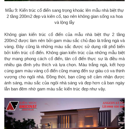
Mẫu 9: Kiến trúc cổ điển sang trọng khoác lên mẫu nhà biệt thự
2 tầng 200m2 đẹp và kiên cố, tạo nên không gian sống xa hoa
và lộng lẫy
Không gian kiến trúc cổ điển của mẫu nhà biệt thự 2 tầng
200m2 được làm nên bởi gam màu sắc chủ đạo là trắng ngà và
vàng. Đây cũng là những màu sắc được sử dụng rất phổ biến
bởi kiến trúc cổ điển. Không gian kiến trúc của những mẫu biệt
thự mang phong cách cổ điển, tân cổ điển thực sự là điều mà
nhiều gia đình yêu thích và lựa chọn. Màu trắng ngà, kết hợp
cùng gam màu vàng cổ điển cũng mang đến sự giàu có va thịnh
vượng cho ngôi nhà. Đồng thời, bạn cũng sẽ cảm nhận được
ánh sáng, màu sắc của ngôi nhà sáng và đẹp hơn cả ban ngày
lẫn ban đêm nhờ gam màu sắc kiến trúc đẹp như vậy.