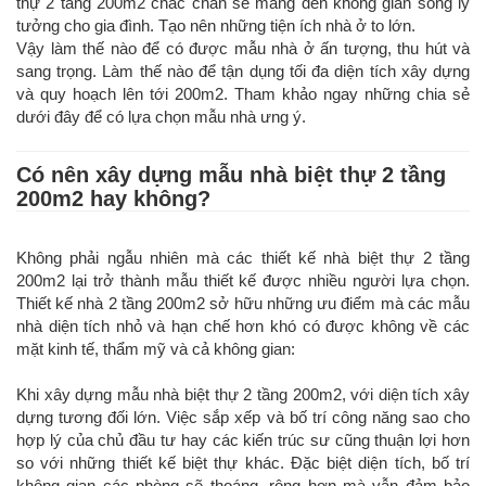
thự 2 tầng 200m2 chắc chắn sẽ mang đến không gian sống lý
tưởng cho gia đình. Tạo nên những tiện ích nhà ở to lớn.
Vậy làm thế nào để có được mẫu nhà ở ấn tượng, thu hút và
sang trọng. Làm thế nào để tận dụng tối đa diện tích xây dựng
và quy hoạch lên tới 200m2. Tham khảo ngay những chia sẻ
dưới đây để có lựa chọn mẫu nhà ưng ý.
Có nên xây dựng mẫu nhà biệt thự 2 tầng
200m2 hay không?
Không phải ngẫu nhiên mà các thiết kế nhà biệt thự 2 tầng
200m2 lại trở thành mẫu thiết kế được nhiều người lựa chọn.
Thiết kế nhà 2 tầng 200m2 sở hữu những ưu điểm mà các mẫu
nhà diện tích nhỏ và hạn chế hơn khó có được không về các
mặt kinh tế, thẩm mỹ và cả không gian:
Khi xây dựng mẫu nhà biệt thự 2 tầng 200m2, với diện tích xây
dựng tương đối lớn. Việc sắp xếp và bố trí công năng sao cho
hợp lý của chủ đầu tư hay các kiến trúc sư cũng thuận lợi hơn
so với những thiết kế biệt thự khác. Đặc biệt diện tích, bố trí
không gian các phòng sẽ thoáng, rộng hơn mà vẫn đảm bảo