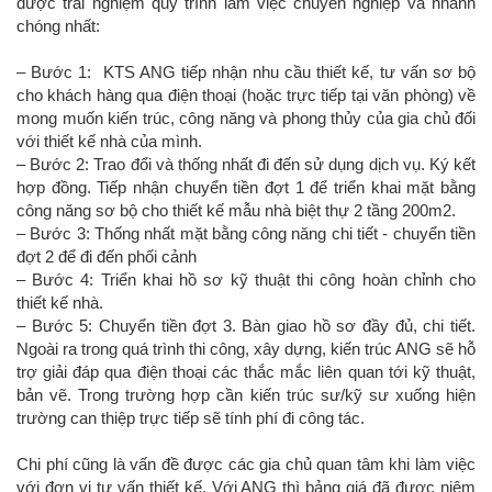
được trải nghiệm quy trình làm việc chuyên nghiệp và nhanh
chóng nhất:
– Bước 1: KTS ANG tiếp nhận nhu cầu thiết kế, tư vấn sơ bộ
cho khách hàng qua điện thoại (hoặc trực tiếp tại văn phòng) về
mong muốn kiến trúc, công năng và phong thủy của gia chủ đối
với thiết kế nhà của mình.
– Bước 2: Trao đổi và thống nhất đi đến sử dụng dịch vụ. Ký kết
hợp đồng. Tiếp nhận chuyển tiền đợt 1 để triển khai mặt bằng
công năng sơ bộ cho thiết kế mẫu nhà biệt thự 2 tầng 200m2.
– Bước 3: Thống nhất mặt bằng công năng chi tiết - chuyển tiền
đợt 2 để đi đến phối cảnh
– Bước 4: Triển khai hồ sơ kỹ thuật thi công hoàn chỉnh cho
thiết kế nhà.
– Bước 5: Chuyển tiền đợt 3. Bàn giao hồ sơ đầy đủ, chi tiết.
Ngoài ra trong quá trình thi công, xây dựng, kiến trúc ANG sẽ hỗ
trợ giải đáp qua điện thoại các thắc mắc liên quan tới kỹ thuật,
bản vẽ. Trong trường hợp cần kiến trúc sư/kỹ sư xuống hiện
trường can thiệp trực tiếp sẽ tính phí đi công tác.
Chi phí cũng là vấn đề được các gia chủ quan tâm khi làm việc
với đơn vị tư vấn thiết kế. Với ANG thì bảng giá đã được niêm