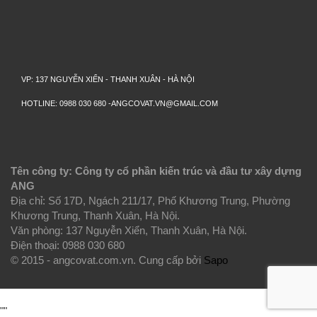
VP: 137 NGUYỄN XIỂN - THANH XUÂN - HÀ NỘI
HOTLINE: 0988 030 680 -ANGCOVAT.VN@GMAIL.COM
Tên công ty: Công ty cổ phần kiến trúc và đầu tư xây dựng
ANG
Địa chỉ: Số 17D, Ngách 211/17, Phố Khương Trung, Phường
Khương Trung, Thanh Xuân, Hà Nội.
Văn phòng: 137 Nguyễn Xiển, Thanh Xuân, Hà Nội.
Điện thoại: 0988 030 680
© 2015 - angcovat.com.vn.
Cung cấp bởi
Sapo
""