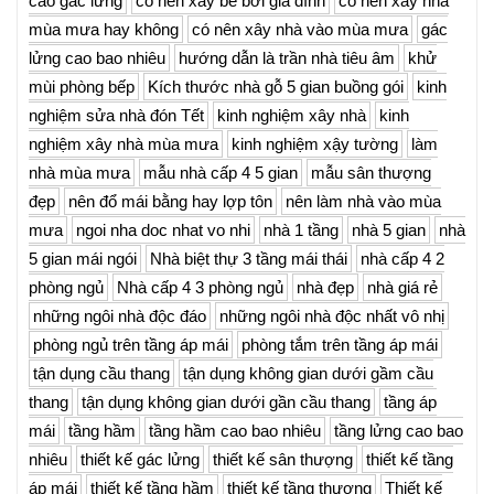
cao gác lửng
có nên xây bể bơi gia đình
có nên xây nhà
mùa mưa hay không
có nên xây nhà vào mùa mưa
gác
lửng cao bao nhiêu
hướng dẫn là trần nhà tiêu âm
khử
mùi phòng bếp
Kích thước nhà gỗ 5 gian buồng gói
kinh
nghiệm sửa nhà đón Tết
kinh nghiệm xây nhà
kinh
nghiệm xây nhà mùa mưa
kinh nghiệm xậy tường
làm
nhà mùa mưa
mẫu nhà cấp 4 5 gian
mẫu sân thượng
đẹp
nên đổ mái bằng hay lợp tôn
nên làm nhà vào mùa
mưa
ngoi nha doc nhat vo nhi
nhà 1 tầng
nhà 5 gian
nhà
5 gian mái ngói
Nhà biệt thự 3 tầng mái thái
nhà cấp 4 2
phòng ngủ
Nhà cấp 4 3 phòng ngủ
nhà đẹp
nhà giá rẻ
những ngôi nhà độc đáo
những ngôi nhà độc nhất vô nhị
phòng ngủ trên tầng áp mái
phòng tắm trên tầng áp mái
tận dụng cầu thang
tận dụng không gian dưới gầm cầu
thang
tận dụng không gian dưới gần cầu thang
tầng áp
mái
tầng hầm
tầng hầm cao bao nhiêu
tầng lửng cao bao
nhiêu
thiết kế gác lửng
thiết kế sân thượng
thiết kế tầng
áp mái
thiết kế tầng hầm
thiết kế tầng thượng
Thiết kế