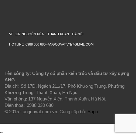
VP: 137 NGUYỄN XIỂN - THANH XUÂN - HÀ NỘI
HOTLINE: 0988 030 680 -ANGCOVAT.VN@GMAIL.COM
Tên công ty: Công ty cổ phần kiến trúc và đầu tư xây dựng
ANG
Địa chỉ: Số 17D, Ngách 211/17, Phố Khương Trung, Phường
Khương Trung, Thanh Xuân, Hà Nội.
Văn phòng: 137 Nguyễn Xiển, Thanh Xuân, Hà Nội.
Điện thoại: 0988 030 680
© 2015 - angcovat.com.vn.
Cung cấp bởi
Sapo
""