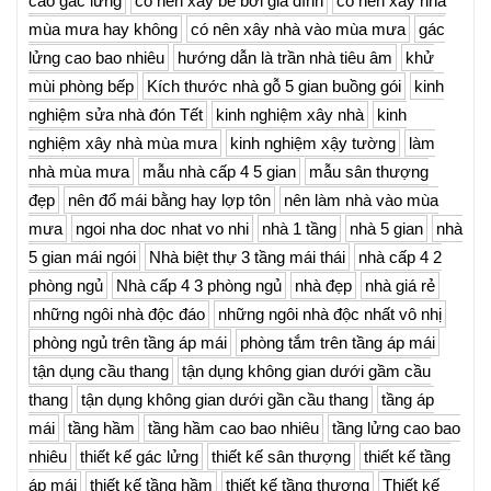
cao gác lửng
có nên xây bể bơi gia đình
có nên xây nhà
mùa mưa hay không
có nên xây nhà vào mùa mưa
gác
lửng cao bao nhiêu
hướng dẫn là trần nhà tiêu âm
khử
mùi phòng bếp
Kích thước nhà gỗ 5 gian buồng gói
kinh
nghiệm sửa nhà đón Tết
kinh nghiệm xây nhà
kinh
nghiệm xây nhà mùa mưa
kinh nghiệm xậy tường
làm
nhà mùa mưa
mẫu nhà cấp 4 5 gian
mẫu sân thượng
đẹp
nên đổ mái bằng hay lợp tôn
nên làm nhà vào mùa
mưa
ngoi nha doc nhat vo nhi
nhà 1 tầng
nhà 5 gian
nhà
5 gian mái ngói
Nhà biệt thự 3 tầng mái thái
nhà cấp 4 2
phòng ngủ
Nhà cấp 4 3 phòng ngủ
nhà đẹp
nhà giá rẻ
những ngôi nhà độc đáo
những ngôi nhà độc nhất vô nhị
phòng ngủ trên tầng áp mái
phòng tắm trên tầng áp mái
tận dụng cầu thang
tận dụng không gian dưới gầm cầu
thang
tận dụng không gian dưới gần cầu thang
tầng áp
mái
tầng hầm
tầng hầm cao bao nhiêu
tầng lửng cao bao
nhiêu
thiết kế gác lửng
thiết kế sân thượng
thiết kế tầng
áp mái
thiết kế tầng hầm
thiết kế tầng thượng
Thiết kế