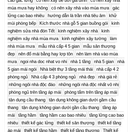
cao gác lửng
có nên xây bể bơi gia đình
có nên xây nhà
mùa mưa hay không
có nên xây nhà vào mùa mưa
gác
lửng cao bao nhiêu
hướng dẫn là trần nhà tiêu âm
khử
mùi phòng bếp
Kích thước nhà gỗ 5 gian buồng gói
kinh
nghiệm sửa nhà đón Tết
kinh nghiệm xây nhà
kinh
nghiệm xây nhà mùa mưa
kinh nghiệm xậy tường
làm
nhà mùa mưa
mẫu nhà cấp 4 5 gian
mẫu sân thượng
đẹp
nên đổ mái bằng hay lợp tôn
nên làm nhà vào mùa
mưa
ngoi nha doc nhat vo nhi
nhà 1 tầng
nhà 5 gian
nhà
5 gian mái ngói
Nhà biệt thự 3 tầng mái thái
nhà cấp 4 2
phòng ngủ
Nhà cấp 4 3 phòng ngủ
nhà đẹp
nhà giá rẻ
những ngôi nhà độc đáo
những ngôi nhà độc nhất vô nhị
phòng ngủ trên tầng áp mái
phòng tắm trên tầng áp mái
tận dụng cầu thang
tận dụng không gian dưới gầm cầu
thang
tận dụng không gian dưới gần cầu thang
tầng áp
mái
tầng hầm
tầng hầm cao bao nhiêu
tầng lửng cao bao
nhiêu
thiết kế gác lửng
thiết kế sân thượng
thiết kế tầng
áp mái
thiết kế tầng hầm
thiết kế tầng thượng
Thiết kế