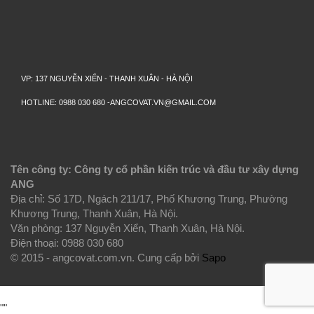
VP: 137 NGUYỄN XIỂN - THANH XUÂN - HÀ NỘI
HOTLINE: 0988 030 680 -ANGCOVAT.VN@GMAIL.COM
Tên công ty: Công ty cổ phần kiến trúc và đầu tư xây dựng
ANG
Địa chỉ: Số 17D, Ngách 211/17, Phố Khương Trung, Phường
Khương Trung, Thanh Xuân, Hà Nội.
Văn phòng: 137 Nguyễn Xiển, Thanh Xuân, Hà Nội.
Điện thoại: 0988 030 680
© 2015 - angcovat.com.vn.
Cung cấp bởi
Sapo
""