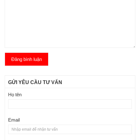
Đăng bình luận
GỬI YÊU CẦU TƯ VẤN
Họ tên
Email