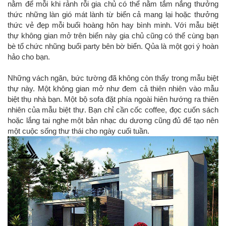
nằm để mỗi khi rảnh rỗi gia chủ có thể nằm tắm nắng thưởng
thức những làn gió mát lành từ biển cả mang lại hoặc thưởng
thức vẻ đẹp mỗi buổi hoàng hôn hay bình minh. Với mẫu biệt
thự không gian mở trên biển này gia chủ cũng có thể cùng bạn
bè tổ chức nhũng buổi party bên bờ biển. Qủa là một gợi ý hoàn
hảo cho bạn.
Những vách ngăn, bức tường đã không còn thấy trong mẫu biệt
thự này. Một không gian mở như đem cả thiên nhiên vào mẫu
biệt thụ nhà bạn. Một bộ sofa đặt phía ngoài hiên hướng ra thiên
nhiên của mẫu biệt thự. Bạn chỉ cần cốc coffee, đọc cuốn sách
hoặc lắng tai nghe một bản nhạc du dương cũng đủ để tạo nên
một cuộc sống thư thái cho ngày cuối tuần.