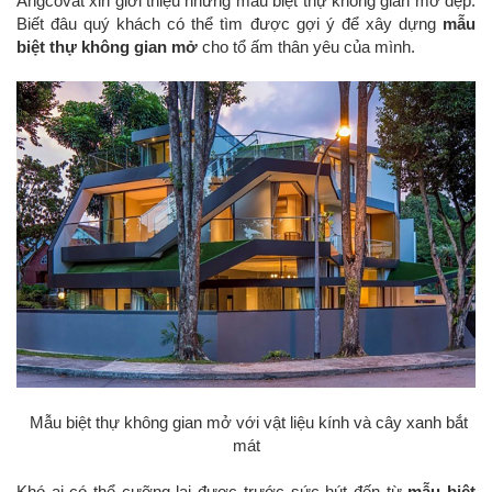
Angcovat xin giới thiệu những mẫu biệt thự không gian mở đẹp.
Biết đâu quý khách có thể tìm được gợi ý để xây dựng
mẫu
biệt thự không gian mở
cho tổ ấm thân yêu của mình.
Mẫu biệt thự không gian mở với vật liệu kính và cây xanh bắt
mát
Khó ai có thể cưỡng lại được trước sức hút đến từ
mẫu biệt