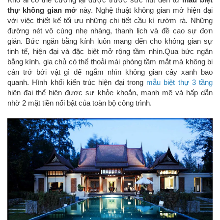
thự không gian mở
này. Nghệ thuật không gian mở hiện đại
với việc thiết kế tối ưu những chi tiết cầu kì rườm rà. Những
đường nét vô cùng nhẹ nhàng, thanh lịch và đề cao sự đơn
giản. Bức ngăn bằng kính luôn mang đến cho không gian sự
tinh tế, hiện đại và đặc biệt mở rộng tầm nhìn.Qua bức ngăn
bằng kính, gia chủ có thể thoải mái phóng tầm mắt mà không bị
cản trở bởi vật gì để ngắm nhìn không gian cây xanh bao
quanh. Hình khối kiến trúc hiện đại trong
mẫu biệt thự 3 tầng
hiện đại thể hiện được sự khỏe khoắn, mạnh mẽ và hấp dẫn
nhờ 2 mặt tiền nổi bật của toàn bộ công trình.