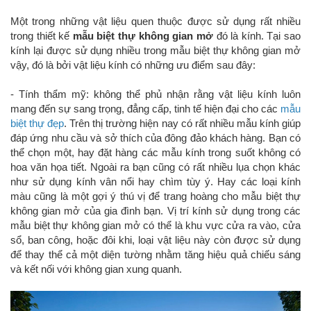
Một trong những vật liệu quen thuộc được sử dụng rất nhiều
trong thiết kế
mẫu biệt thự không gian mở
đó là kính. Tại sao
kính lại được sử dụng nhiều trong mẫu biệt thự không gian mở
vậy, đó là bởi vật liệu kính có những ưu điểm sau đây:
- Tính thẩm mỹ: không thể phủ nhận rằng vật liệu kính luôn
mang đến sự sang trọng, đẳng cấp, tinh tế hiện đại cho các
mẫu
biệt thự đẹp
. Trên thị trường hiện nay có rất nhiều mẫu kính giúp
đáp ứng nhu cầu và sở thích của đông đảo khách hàng. Bạn có
thể chọn một, hay đặt hàng các mẫu kính trong suốt không có
hoa văn họa tiết. Ngoài ra bạn cũng có rất nhiều lụa chọn khác
như sử dụng kính vân nổi hay chìm tùy ý. Hay các loại kính
màu cũng là một gợi ý thú vị để trang hoàng cho mẫu biệt thự
không gian mở của gia đình bạn. Vị trí kính sử dụng trong các
mẫu biệt thự không gian mở có thể là khu vực cửa ra vào, cửa
sổ, ban công, hoặc đôi khi, loại vật liệu này còn được sử dụng
để thay thể cả một diện tường nhằm tăng hiệu quả chiếu sáng
và kết nối với không gian xung quanh.