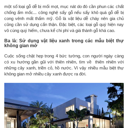
một số loại gỗ dễ bị mối mọt, mục nát do đó cần phun các chất
chống ẩm mốc... công nghệ sấy gỗ nếu sấy khô quá gỗ dễ bị
cong vênh mất thẩm mỹ. Gỗ là vật liệu dễ cháy nên gia chủ
cũng cần sử dụng cẩn thận. Đặc biệt, các loại gỗ quý hiện nay
vô cùng quý hiếm, chưa kể chi phí và giá thành gỗ khá cao.
Ba là: Sử dụng vật liệu xanh trong các mẫu biệt thự
không gian mở
Cuộc sống chật hẹp trong 4 bức tường, con người ngày càng
có xu hướng gần gũi với thiên nhiên, tìm về thiên nhiên với
những cây xanh, triền cỏ, hồ nước. Vì vậy nhiều mẫu biệt thự
không gian mở nhiều cây xanh được ra đời.