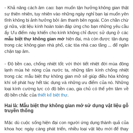
- Khả năng cách âm cao: bạn muốn tận hưởng không gian thật
sự thiên nhiên, tuy nhiên vào những ngày nghỉ bạn lại muốn yên
tĩnh không bị ảnh hưởng bởi âm thanh bên ngoài. Còn chần chừ
gì nữa, vật liệu kính hoàn toàn đáp ứng cho bạn những yêu cầu
ấy Ưu điểm này khiến cho kính không chỉ được sử dụng ở các
mẫu biệt thự không gian mở
hiện đại, mà còn được tận dụng
trong các không gian nhà phố, các tòa nhà cao tầng ... để ngăn
chặn tạp âm.
- Độ bền cao, chống nhiệt tốt: với thời tiết nhiệt đới mùa đông
lạnh mùa hè nóng của nước ta, những tấm kính chống nhiệt
trong các mẫu biệt thự không gian mở sẽ giúp điều hòa không
khí sẽ phát huy hết tác dụng và những ưu điểm của nó. Những
loại kính cường lực có độ bền cao, gia chủ có thể yên tâm về
độ bền chắc của
thiết kế biệt thự
.
Hai là: Mẫu biệt thự không gian mở sử dụng vật liệu gỗ
truyền thống
Mặc dù cuộc sống hiện đại con người ứng dụng thành quả của
khoa học ngày càng phát triển, nhiều loại vật liệu mới để thay