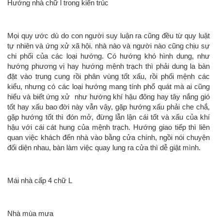
Hướng nhà chữ l trong kiến trúc
Mọi quy ước dù do con người suy luận ra cũng đều từ quy luật
tự nhiên và ứng xử xã hội. nhà nào và người nào cũng chịu sự
chi phối của các loại hướng. Có hướng khó hình dung, như
hướng phương vị hay hướng mệnh trạch thì phải dung la bàn
đặt vào trung cung rồi phân vùng tốt xấu, rồi phối mệnh các
kiểu, nhưng có các loại hướng mang tính phổ quát mà ai cũng
hiểu và biết ứng xử như hướng khí hậu đông hay tây nắng gió
tốt hay xấu bao đời này vẫn vậy, gặp hướng xấu phải che chắ,
gặp hướng tốt thì đón mở, đừng lẫn lận cái tốt và xấu của khí
hậu với cái cát hung của mệnh trạch. Hướng giao tiếp thì liên
quan việc khách đến nhà vào bằng cửa chính, ngồi nói chuyện
đối diện nhau, bàn làm việc quay lung ra cửa thì dễ giật mình.
Mái nhà cấp 4 chữ L
Nhà mùa mưa