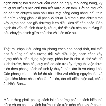
cạnh những nội dung yêu cầu khác như quy mô, công năng, kỹ
thuật thì kiểu được chủ nhà hết mực quan tâm. Bởi những vấn
đè có tính chuyên môn sâu như mặt bằng công năng, cấu trúc
tổ chức không gian, giải pháp kỹ thuật. Những ai mà chưa từng
xây dựng nhà bao giờ thường ít có điều kiện để cân nhắc. Bên
cạnh đó vấn đề hình thức lại rất cụ thể dễ hiểu nên nó thường là
câu chuyện chính giữa chủ nhà và kiến trúc sư.
Thật ra, chọn kiểu dáng và phong cách cho ngoại thất, nội thất
nhà ở cũng chỉ nên tương đối. Với điều kiện, hoàn cảnh xây
dựng nhà ở dân dụng hiện nay, phần lớn là nhà lô phố với đủ
kích thước, hình hài, quy mô do dân tự xây dựng thì việc thực
hiện theo phong cách có tính lý thuyết hàn lâm là vô cùng khó.
Các phong cách thiết kế thì rất nhiều với những nguyên tắc và
đặc điểm khác nhau nào là cổ điển, tân cổ điển, hiện đại, châu
âu,Nhật Bản…
Mỗi trường phái, phong cách lại có những phân nhánh biến thẻ
riêng và có phạm vi ảnh hưởng khác trên toàn cầu hay ở phạm