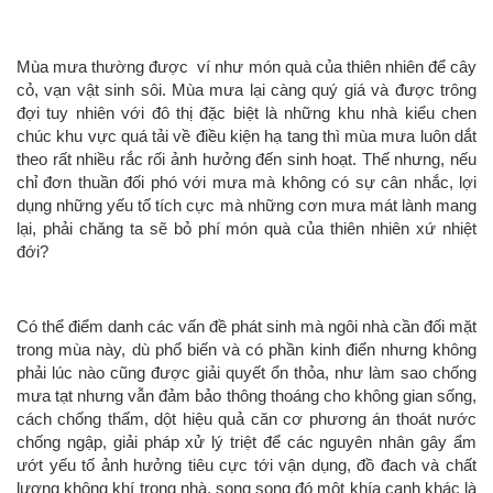
Mùa mưa thường được ví như món quà của thiên nhiên để cây
cỏ, vạn vật sinh sôi. Mùa mưa lại càng quý giá và được trông
đợi tuy nhiên với đô thị đặc biệt là những khu nhà kiểu chen
chúc khu vực quá tải về điều kiện hạ tang thì mùa mưa luôn dắt
theo rất nhiều rắc rối ảnh hưởng đến sinh hoạt. Thế nhưng, nếu
chỉ đơn thuần đối phó với mưa mà không có sự cân nhắc, lợi
dụng những yếu tố tích cực mà những cơn mưa mát lành mang
lại, phải chăng ta sẽ bỏ phí món quà của thiên nhiên xứ nhiệt
đới?
Có thể điểm danh các vấn đề phát sinh mà ngôi nhà cần đối mặt
trong mùa này, dù phổ biến và có phần kinh điển nhưng không
phải lúc nào cũng được giải quyết ổn thỏa, như làm sao chống
mưa tạt nhưng vẫn đảm bảo thông thoáng cho không gian sống,
cách chống thấm, dột hiệu quả căn cơ phương án thoát nước
chống ngập, giải pháp xử lý triệt để các nguyên nhân gây ẩm
ướt yếu tố ảnh hưởng tiêu cực tới vận dụng, đồ đach và chất
lượng không khí trong nhà, song song đó một khía cạnh khác là