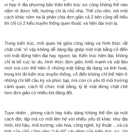
vi hẹp ở địa phương bản thân kiến trúc sư cũng không thể nào
nắm rõ được hết, hướng chi là chủ nhà. Thế cho nên, nói một
cách khác nôm na là phân chia đơn giản cả 2 bên cũng dễ hiểu
thì chỉ có 2 kiểu truyền thống quen thuộc và hiện đại mới lạ.
Trong kiến trúc, mối quan hệ giữa công năng và hình thức rất
chặt chẽ. Vì vậy không dễ dàng lắp ghép một mặt bằng cổ điển
với mặt đứng hiện đại hay ngược lại. Kiến trúc hiện đại, không
chỉ là bố cục tự do, hình thức đơn giản, khối mạnh và vật liệu
mới mà còn thể hiện ở những mặt bằng đa dạng và linh hoạt,
trong khi đó kiến trúc truyền thống, cổ điển không chỉ thể hiện ở
những chi tiết cầu kỳ và phức tạp, mà còn có yếu tố môi trường
cảnh quan, cách tổ chức mặt bằng, tỷ lệ mặt đứng chặt chẽ
hơn đơn giản có nhiều khi đăng đối.
Tuye nhiên , phong cách hay kiểu dáng không thể tồn tại một
cách độc lập mà có mối liên hệ với nhiều yếu tố khác như địa
hình, khí hậu, môi trường, văn hóa, công nghê, kỹ thuật …và cá
tính của chủ cũng như “cái tôi” cái riêng của kiến trúc sư. Và