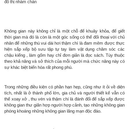
đô thị nhàm chán
Không gian này không chỉ là một chỗ để khuây khỏa, để giết
thời gian mà đó là còn là một góc sống có thể đối thoại với chủ
nhân để những thú vui dài hơi thậm chí là đam mêm được thực
hiện sắp xếp bộ sưu tập tự tay làm vật dụng chăm sóc các
chậu kiểng , làm gốm hay chỉ đơn giản là đọc sách. Tùy thuộc
theo khả năng và sở thích của mỗi người mà chức năng này có
sự khác biệt biến hóa rất phong phú.
Trong những điều kiện có phần hạn hẹp, cũng như ít ỏi về diện
tích, nhất là ở thành phố lớn, gia chủ và người thiết kế vẫn có
thể xoay xở , thu vén và thậm chí là đánh đổi để sắp xếp được
không gian thư giãn hợp người hợp cảnh, tạo những không gian
phóng khoáng những không gian lãng mạn độc đáo.