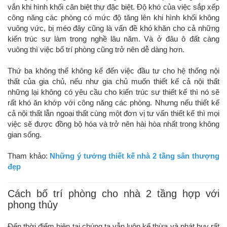
vắn khi hình khối căn biệt thự đặc biệt. Độ khó của việc sắp xếp
công năng các phòng có mức độ tăng lên khi hình khối không
vuông vức, bị méo đây cũng là vấn đề khó khăn cho cả những
kiến trúc sư làm trong nghề lâu năm. Và ở đâu ô đất càng
vuông thì việc bố trí phòng cũng trở nên dễ dàng hơn.
Thứ ba không thể không kể đến việc đầu tư cho hệ thống nội
thất của gia chủ, nếu như gia chủ muốn thiết kế cả nội thất
những lại không có yêu cầu cho kiến trúc sư thiết kế thì nó sẽ
rất khó ăn khớp với công năng các phòng. Nhưng nếu thiết kế
cả nội thất lẫn ngoại thất cùng một đơn vị tư vấn thiết kế thì mọi
việc sẽ được đồng bộ hóa và trở nên hài hòa nhất trong không
gian sống.
Tham khảo:
Những ý tưởng thiết kế nhà 2 tầng sân thượng
đẹp
Cách bố trí phòng cho nhà 2 tầng hợp với
phong thủy
Đến thời điểm hiện tại chúng ta vẫn luôn kế thừa và phát huy rất