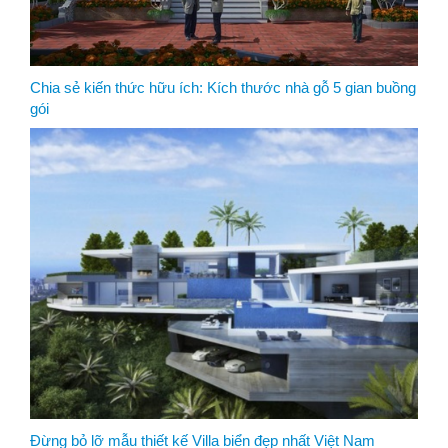
Chia sẻ kiến thức hữu ích: Kích thước nhà gỗ 5 gian buồng
gói
Đừng bỏ lỡ mẫu thiết kế Villa biển đẹp nhất Việt Nam