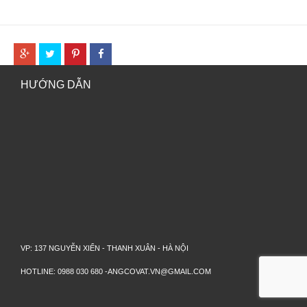
HƯỚNG DẪN
VP: 137 NGUYỄN XIỂN - THANH XUÂN - HÀ NỘI
HOTLINE: 0988 030 680 -ANGCOVAT.VN@GMAIL.COM