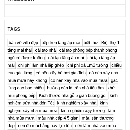
TAGS
bản vẽ villa đẹp
bếp trên tầng áp mái
biệt thự
Biệt thự 1
tầng mái thái
cải tạo nhà
cải tạo phòng bếp thành phòng
ngủ có được không
cải tạo tầng áp mai
cải tạo tầng áp
mái
chi phí làm nhà lắp ghép
chi phí xâ 1m2 tường
chiều
cao gác lửng
có nên xây bể bơi gia đình
có nên xây nhà
mùa mưa hay không
có nên xây nhà vào mùa mưa
gác
lửng cao bao nhiêu
hướng dẫn là trần nhà tiêu âm
khử
mùi phòng bếp
Kích thước nhà gỗ 5 gian buồng gói
kinh
nghiệm sửa nhà đón Tết
kinh nghiệm xây nhà
kinh
nghiệm xây nhà mùa mưa
kinh nghiệm xậy tường
làm
nhà mùa mưa
mẫu nhà cấp 4 5 gian
mẫu sân thượng
đẹp
nên đổ mái bằng hay lợp tôn
nên làm nhà vào mùa