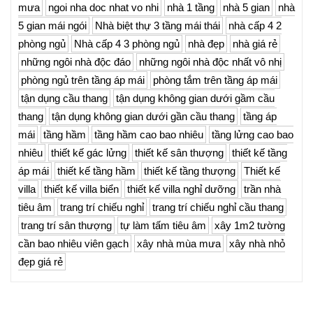
mưa
ngoi nha doc nhat vo nhi
nhà 1 tầng
nhà 5 gian
nhà
5 gian mái ngói
Nhà biệt thự 3 tầng mái thái
nhà cấp 4 2
phòng ngủ
Nhà cấp 4 3 phòng ngủ
nhà đẹp
nhà giá rẻ
những ngôi nhà độc đáo
những ngôi nhà độc nhất vô nhị
phòng ngủ trên tầng áp mái
phòng tắm trên tầng áp mái
tận dụng cầu thang
tận dụng không gian dưới gầm cầu
thang
tận dụng không gian dưới gần cầu thang
tầng áp
mái
tầng hầm
tầng hầm cao bao nhiêu
tầng lửng cao bao
nhiêu
thiết kế gác lửng
thiết kế sân thượng
thiết kế tầng
áp mái
thiết kế tầng hầm
thiết kế tầng thượng
Thiết kế
villa
thiết kế villa biển
thiết kế villa nghỉ dưỡng
trần nhà
tiêu âm
trang trí chiếu nghỉ
trang trí chiếu nghỉ cầu thang
trang trí sân thượng
tự làm tấm tiêu âm
xây 1m2 tường
cần bao nhiêu viên gạch
xây nhà mùa mưa
xây nhà nhỏ
đẹp giá rẻ