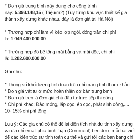
* Đơn giá trung bình xây dựng cho công trình
này:
5.398.148,15
( Triệu/m2) (Tùy từng khu vực thiết kế giá
thành xây dựng khác nhau, đây là đơn giá tại Hà Nội)
* Trường hợp chỉ làm vì kèo lợp ngói, đóng trần chi phí
là:
1.049.400.000,00
* Trường hợp đổ bê tông mái bằng và mái dốc, chi phí
là:
1.282.600.000,00
Ghi chú:
* Thông số khối lượng tính toán trên chỉ mang tính tham khảo
* Đơn giá vật tư ở mức hoàn thiện cơ bản trung bình
* Đơn giá trên là đơn giá chủ đầu tư trực tiếp thi công
* Chi phí khác: Đào móng, lấp cọc, ép cọc, phát sinh công,....=
10- 15% chi phí tổng
Lưu ý: Các gia chủ có thể để lại diện tích nhà dự tính xây dựng
và địa chỉ email phía bình luận (Comment) bên dưới mỗi bài viết
để các kiến trúc sư tính toán cụ thể và gửi tới các bạn bảng chi