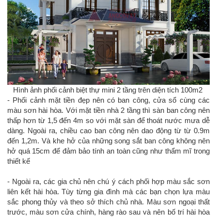
Hình ảnh phối cảnh biệt thự mini 2 tầng trên diện tích 100m2
- Phối cảnh mặt tiền đẹp nên có ban công, cửa sổ cùng các
màu sơn hài hòa. Với mặt tiền nhà 2 tầng thì sàn ban công nên
thấp hơn từ 1,5 đến 4m so với mặt sàn để thoát nước mưa dễ
dàng. Ngoài ra, chiều cao ban công nên dao động từ từ 0.9m
đến 1,2m. Và khe hở của những song sắt ban công không nên
hở quá 15cm để đảm bảo tính an toàn cũng như thẩm mĩ trong
thiết kế
- Ngoài ra, các gia chủ nên chú ý cách phối hợp màu sắc sơn
liên kết hài hòa. Tùy từng gia đình mà các bạn chọn lựa màu
sắc phong thủy và theo sở thích chủ nhà. Màu sơn ngoại thất
trước, màu sơn cửa chính, hàng rào sau và nên bố trí hài hòa