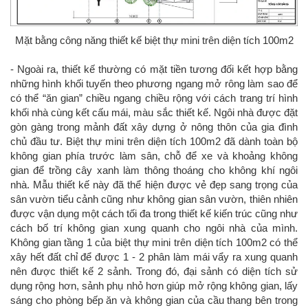
Mặt bằng công năng thiết kế biệt thự mini trên diện tích 100m2
- Ngoài ra, thiết kế thường có mặt tiền tương đối kết hợp bằng
những hình khối tuyến theo phương ngang mở rông làm sao để
có thể “ăn gian” chiều ngang chiều rộng với cách trang trí hình
khối nhà cùng kết cấu mái, màu sắc thiết kế. Ngôi nhà được đặt
gòn gàng trong mảnh đất xây dựng ở nông thôn của gia đình
chủ đầu tư. Biệt thự mini trên diện tích 100m2 đã dành toàn bộ
không gian phía trước làm sân, chỗ để xe và khoảng không
gian để trồng cây xanh làm thông thoáng cho không khí ngôi
nhà. Mẫu thiết kế này đã thể hiện được vẻ đẹp sang trọng của
sân vườn tiểu cảnh cũng như không gian sân vườn, thiên nhiên
được vận dụng một cách tối đa trong thiết kế kiến trúc cũng như
cách bố trí không gian xung quanh cho ngôi nhà của mình.
Không gian tầng 1 của biệt thự mini trên diện tích 100m2 có thể
xây hết đất chỉ để được 1 - 2 phân làm mái vẩy ra xung quanh
nên được thiết kế 2 sảnh. Trong đó, đại sảnh có diện tích sử
dụng rộng hơn, sảnh phụ nhỏ hơn giúp mở rộng không gian, lấy
sáng cho phòng bếp ăn và không gian của cầu thang bên trong