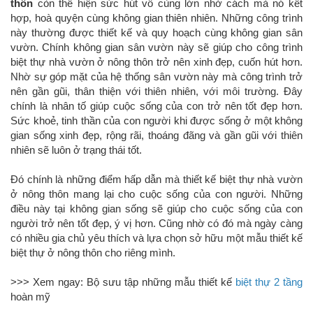
thôn
còn thể hiện sức hút vô cùng lớn nhờ cách mà nó kết
hợp, hoà quyện cùng không gian thiên nhiên. Những công trình
này thường được thiết kế và quy hoạch cùng không gian sân
vườn. Chính không gian sân vườn này sẽ giúp cho công trình
biệt thự nhà vườn ở nông thôn trở nên xinh đẹp, cuốn hút hơn.
Nhờ sự góp mặt của hệ thống sân vườn này mà công trình trở
nên gần gũi, thân thiện với thiên nhiên, với môi trường. Đây
chính là nhân tố giúp cuộc sống của con trở nên tốt đẹp hơn.
Sức khoẻ, tinh thần của con người khi được sống ở một không
gian sống xinh đẹp, rộng rãi, thoáng đãng và gần gũi với thiên
nhiên sẽ luôn ở trạng thái tốt.
Đó chính là những điểm hấp dẫn mà thiết kế biệt thự nhà vườn
ở nông thôn mang lại cho cuộc sống của con người. Những
điều này tại không gian sống sẽ giúp cho cuộc sống của con
người trở nên tốt đẹp, ý vị hơn. Cũng nhờ có đó mà ngày càng
có nhiều gia chủ yêu thích và lựa chọn sở hữu một mẫu thiết kế
biệt thự ở nông thôn cho riêng mình.
>>> Xem ngay: Bộ sưu tập những mẫu thiết kế
biệt thự 2 tầng
hoàn mỹ