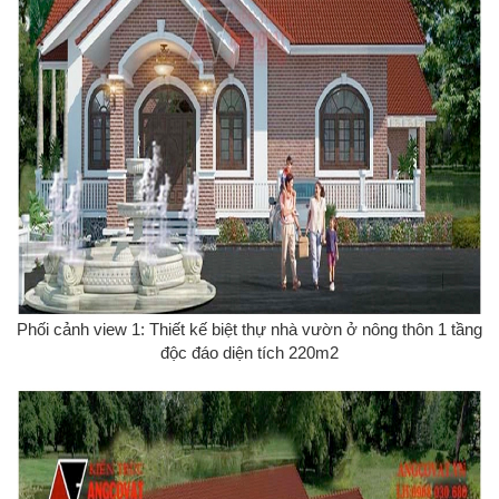
Phối cảnh view 1: Thiết kế biệt thự nhà vườn ở nông thôn 1 tầng
độc đáo diện tích 220m2