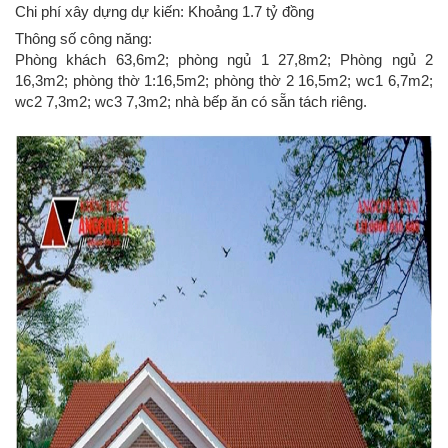
Chi phí xây dựng dự kiến: Khoảng 1.7 tỷ đồng
Thông số công năng:
Phòng khách 63,6m2; phòng ngủ 1 27,8m2; Phòng ngủ 2
16,3m2; phòng thờ 1:16,5m2; phòng thờ 2 16,5m2; wc1 6,7m2;
wc2 7,3m2; wc3 7,3m2; nhà bếp ăn có sẵn tách riêng.