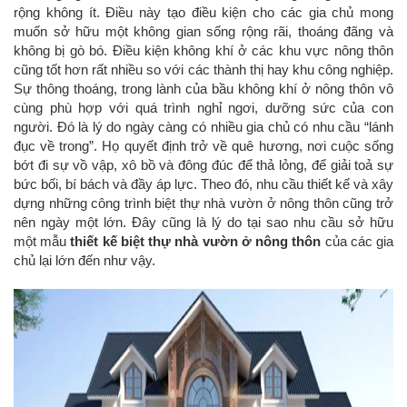
rộng không ít. Điều này tạo điều kiện cho các gia chủ mong
muốn sở hữu một không gian sống rộng rãi, thoáng đãng và
không bị gò bó. Điều kiện không khí ở các khu vực nông thôn
cũng tốt hơn rất nhiều so với các thành thị hay khu công nghiệp.
Sự thông thoáng, trong lành của bầu không khí ở nông thôn vô
cùng phù hợp với quá trình nghỉ ngơi, dưỡng sức của con
người. Đó là lý do ngày càng có nhiều gia chủ có nhu cầu “lánh
đục về trong”. Họ quyết định trở về quê hương, nơi cuộc sống
bớt đi sự vồ vập, xô bồ và đông đúc để thả lỏng, để giải toả sự
bức bối, bí bách và đầy áp lực. Theo đó, nhu cầu thiết kế và xây
dựng những công trình biệt thự nhà vườn ở nông thôn cũng trở
nên ngày một lớn. Đây cũng là lý do tại sao nhu cầu sở hữu
một mẫu
thiết kế biệt thự nhà vườn ở nông thôn
của các gia
chủ lại lớn đến như vậy.