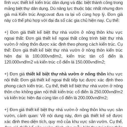
lĩnh vực thiết kế kiến trúc dân dụng và đặc biệt thành công trong
mảng biệt thự dân dụng. Dù năng lực thuộc bậc nhất nhưng đơn
giá mà Kiến trúc Angcovat đưa ra lại vô cùng hợp lý. Đơn giá
này có thể phù hợp với đại đa số các gia chủ hiện nay. Cụ thể:
+) Đơn giá thiết kế biệt thự nhà vườn ở nông thôn khu vực
ngoại thất: Đơn giá thiết kế ngoại thất công trình biệt thự nhà
vườn ở nông thôn được xác định theo phong cách kiến trúc. Cụ
thể: Đơn giá thiết kế biệt thự nhà vườn ở nông thôn kiến trúc
hiện đại là 100.000vnđ/m2, kiến trúc tân cổ điển là
120.000vnđ/m2 và kiến trúc cổ điển là 150.000vnđ/m2;
+) Đơn giá
thiết kế biệt thự nhà vườn ở nông thôn
khu vực
nội thất: Đơn giá thiết kế ngoại thất tiếp tục được xác định theo
phong cách kiến trúc. Cụ thể, thiết kế biệt thự nhà vườn ở nông
thôn cho không gian nội thất kiến trúc cổ điển là 250.000vnđ/m2
và kiến trúc hiện đại cùng tân cổ điển là 200.000vnđ/m2;
+) Đơn giá thiết kế biệt thự nhà vườn ở nông thôn khu vực sân
vườn, cảnh quan: Về nội dung này, đơn giá thiết kế sẽ được
xác định theo diện tích, quy mô của khu vực sân vườn. Cụ thể,