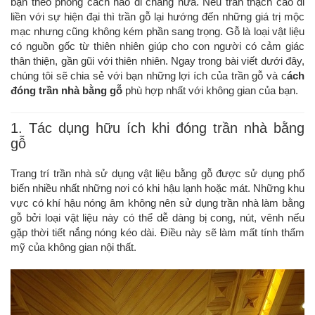
bạn theo phong cách nào đi chăng nữa. Nếu trần thạch cao đi
liền với sự hiện đại thì trần gỗ lại hướng đến những giá trị mộc
mạc nhưng cũng không kém phần sang trọng. Gỗ là loại vật liệu
có nguồn gốc từ thiên nhiên giúp cho con người có cảm giác
thân thiện, gần gũi với thiên nhiên. Ngay trong bài viết dưới đây,
chúng tôi sẽ chia sẻ với bạn những lợi ích của trần gỗ và c
ách
đóng trần nhà bằng gỗ
phù hợp nhất với không gian của bạn.
1. Tác dụng hữu ích khi đóng trần nhà bằng
gỗ
Trang trí trần nhà sử dụng vật liệu bằng gỗ được sử dụng phổ
biến nhiều nhất những nơi có khi hậu lạnh hoặc mát. Những khu
vực có khí hậu nóng âm không nên sử dụng trần nhà làm bằng
gỗ bởi loại vật liệu này có thể dễ dàng bị cong, nút, vênh nếu
gặp thời tiết nắng nóng kéo dài. Điều này sẽ làm mất tính thẩm
mỹ của không gian nội thất.