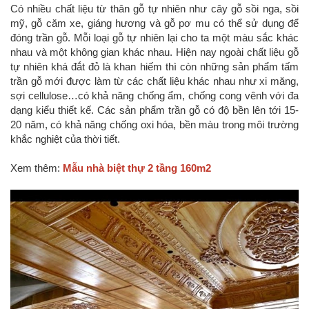
Có nhiều chất liệu từ thân gỗ tự nhiên như cây gỗ sồi nga, sồi
mỹ, gỗ căm xe, giáng hương và gỗ pơ mu có thể sử dụng để
đóng trần gỗ. Mỗi loại gỗ tự nhiên lại cho ta một màu sắc khác
nhau và một không gian khác nhau. Hiện nay ngoài chất liệu gỗ
tự nhiên khá đắt đỏ là khan hiếm thì còn những sản phẩm tấm
trần gỗ mới được làm từ các chất liệu khác nhau như xi măng,
sợi cellulose…có khả năng chống ẩm, chống cong vênh với đa
dạng kiểu thiết kế. Các sản phẩm trần gỗ có độ bền lên tới 15-
20 năm, có khả năng chống oxi hóa, bền màu trong môi trường
khắc nghiệt của thời tiết.
Xem thêm:
Mẫu nhà biệt thự 2 tầng 160m2