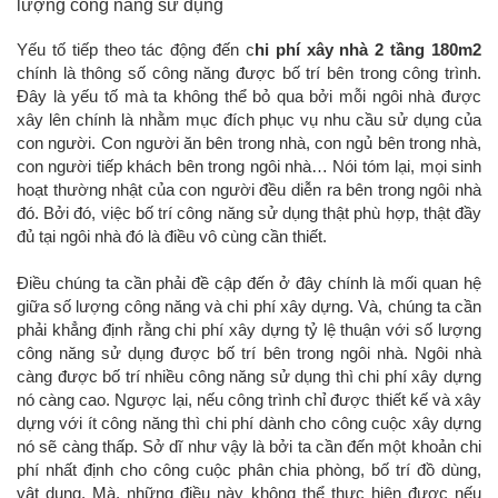
lượng công năng sử dụng
Yếu tố tiếp theo tác động đến c
hi phí xây nhà 2 tầng 180m2
chính là thông số công năng được bố trí bên trong công trình.
Đây là yếu tố mà ta không thể bỏ qua bởi mỗi ngôi nhà được
xây lên chính là nhằm mục đích phục vụ nhu cầu sử dụng của
con người. Con người ăn bên trong nhà, con ngủ bên trong nhà,
con người tiếp khách bên trong ngôi nhà… Nói tóm lại, mọi sinh
hoạt thường nhật của con người đều diễn ra bên trong ngôi nhà
đó. Bởi đó, việc bố trí công năng sử dụng thật phù hợp, thật đầy
đủ tại ngôi nhà đó là điều vô cùng cần thiết.
Điều chúng ta cần phải đề cập đến ở đây chính là mối quan hệ
giữa số lượng công năng và chi phí xây dựng. Và, chúng ta cần
phải khẳng định rằng chi phí xây dựng tỷ lệ thuận với số lượng
công năng sử dụng được bố trí bên trong ngôi nhà. Ngôi nhà
càng được bố trí nhiều công năng sử dụng thì chi phí xây dựng
nó càng cao. Ngược lại, nếu công trình chỉ được thiết kế và xây
dựng với ít công năng thì chi phí dành cho công cuộc xây dựng
nó sẽ càng thấp. Sở dĩ như vậy là bởi ta cần đến một khoản chi
phí nhất định cho công cuộc phân chia phòng, bố trí đồ dùng,
vật dụng. Mà, những điều này không thể thực hiện được nếu