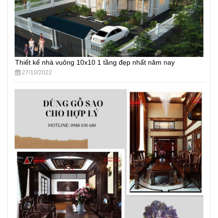
Thiết kế nhà vuông 10x10 1 tầng đẹp nhất năm nay
27/10/2022