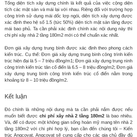
Tổng diện tích xây dựng chính là kết quả của việc cộng diện
tích các mặt sàn và mái lại với nhau. Riêng đối với trường hợp
công trình sử dụng mái dốc lợp ngói, diện tích xây dựng được
xác định theo hệ số 1.5 (tức 50%) diện tích mặt sàn tầng được
mái bao phủ. Ta cần phải xác định chính xác nội dung này thì
chi phí xây nhà 2 tầng 180m2 mới có thể chuẩn xác nhất.
Đơn giá xây dựng trung bình được xác định theo phong cách
kiến trúc. Cụ thể: Đơn giá xây dựng trung bình công trình kiến
trúc hiện đại là 5 – 7 triệu đồng/m1; Đơn giá xây dựng trung nình
công trình kiến trúc tân cổ điển là 6.5 – 8 triệu đồng/m2; Đơn giá
xây dựng trung bình công trình kiến trúc cổ điển nằm trong
khoảng từ 8 – 10 triệu đồng/m2.
Kết luận
Đó chính là những nội dung mà ta cần phải nắm được nếu
muốn biết được
chi phí xây nhà 2 tầng 180m2
là bao nhiêu.
Và, để có được một không gian sống hoàn mỹ mang tên nhà 2
tầng 180m2 với chi phí hợp lý, bạn cần đến chúng tôi – Kiến
trúc Angcovat. Angcovat sẽ cung cấp cho các gia chủ đầy đủ