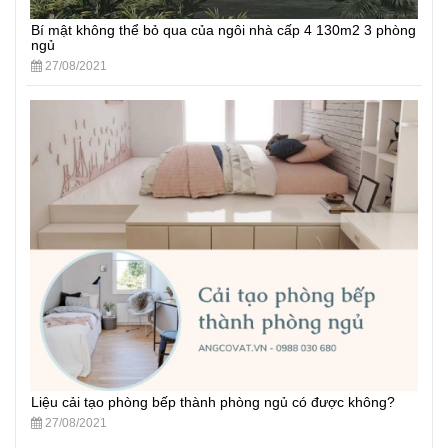
Bí mật không thể bỏ qua của ngôi nhà cấp 4 130m2 3 phòng
ngủ
27/08/2021
Liệu cải tạo phòng bếp thành phòng ngủ có được không?
27/08/2021