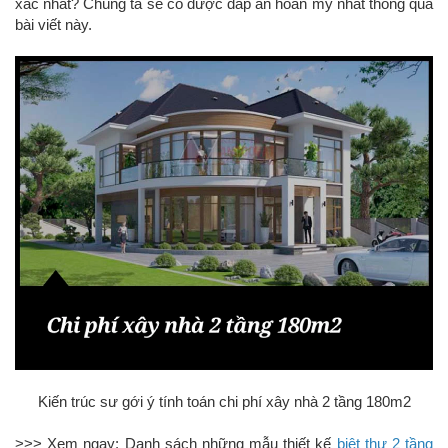
xác nhất? Chúng ta sẽ có được đáp án hoàn mỹ nhất thông qua
bài viết này.
Kiến trúc sư gới ý tính toán chi phí xây nhà 2 tầng 180m2
>>> Xem ngay: Danh sách những mẫu thiết kế
biệt thự 2 tầng