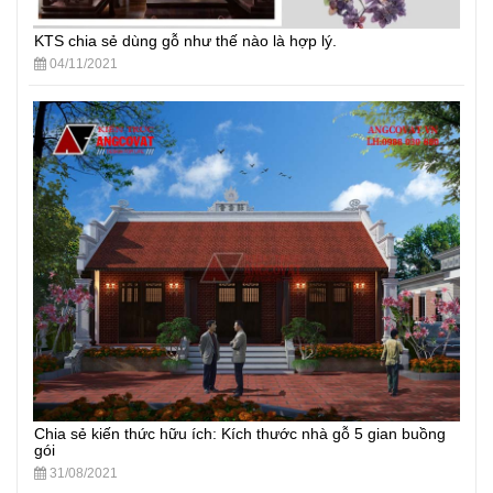
KTS chia sẻ dùng gỗ như thế nào là hợp lý.
04/11/2021
Chia sẻ kiến thức hữu ích: Kích thước nhà gỗ 5 gian buồng
gói
31/08/2021