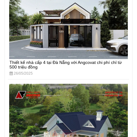
Thiết kế nhà cấp 4 tại Đà Nẵng với Angcovat chi phí chỉ từ
500 triệu đồng
26/05/2025