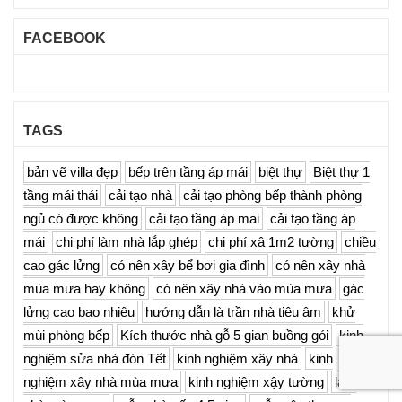
FACEBOOK
TAGS
bản vẽ villa đẹp
bếp trên tầng áp mái
biệt thự
Biệt thự 1
tầng mái thái
cải tạo nhà
cải tạo phòng bếp thành phòng
ngủ có được không
cải tạo tầng áp mai
cải tạo tầng áp
mái
chi phí làm nhà lắp ghép
chi phí xâ 1m2 tường
chiều
cao gác lửng
có nên xây bể bơi gia đình
có nên xây nhà
mùa mưa hay không
có nên xây nhà vào mùa mưa
gác
lửng cao bao nhiêu
hướng dẫn là trần nhà tiêu âm
khử
mùi phòng bếp
Kích thước nhà gỗ 5 gian buồng gói
kinh
nghiệm sửa nhà đón Tết
kinh nghiệm xây nhà
kinh
nghiệm xây nhà mùa mưa
kinh nghiệm xậy tường
làm