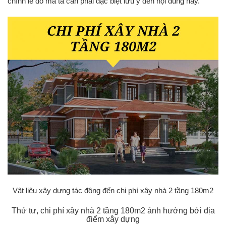
chính lẽ đó mà ta cần phải đặc biệt lưu ý đến nội dung này.
Vật liệu xây dựng tác động đến chi phí xây nhà 2 tầng 180m2
Thứ tư, chi phí xây nhà 2 tầng 180m2 ảnh hưởng bởi địa
điểm xây dựng