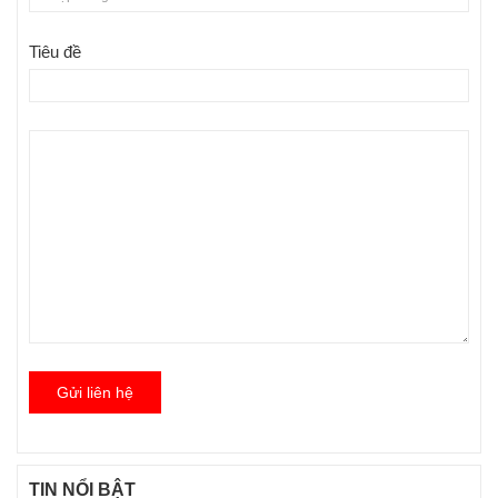
Tiêu đề
Gửi liên hệ
TIN NỔI BẬT