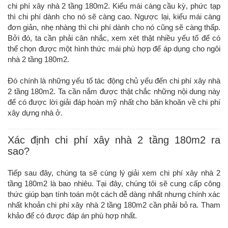
chi phí xây nhà 2 tầng 180m2. Kiểu mái càng cầu kỳ, phức tạp
thì chi phí dành cho nó sẽ càng cao. Ngược lại, kiểu mái càng
đơn giản, nhẹ nhàng thì chi phí dành cho nó cũng sẽ càng thấp.
Bởi đó, ta cần phải cân nhắc, xem xét thật nhiều yếu tố để có
thể chọn được một hình thức mái phù hợp để áp dụng cho ngôi
nhà 2 tầng 180m2.
Đó chính là những yếu tố tác động chủ yếu đến chi phí xây nhà
2 tầng 180m2. Ta cần nắm được thật chắc những nội dung này
để có được lời giải đáp hoàn mỹ nhất cho băn khoăn về chi phí
xây dựng nhà ở.
Xác định chi phí xây nhà 2 tầng 180m2 ra
sao?
Tiếp sau đây, chúng ta sẽ cùng lý giải xem chi phí xây nhà 2
tầng 180m2 là bao nhiêu. Tại đây, chúng tôi sẽ cung cấp công
thức giúp bạn tính toán một cách dễ dàng nhất nhưng chính xác
nhất khoản chi phí xây nhà 2 tầng 180m2 cần phải bỏ ra. Tham
khảo để có được đáp án phù hợp nhất.