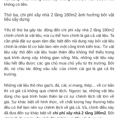
không có tiền.
Thứ ba, chi phí xây nhà 2 tầng 180m2 ảnh hưởng bởi vật
liệu xây dựng
Yếu tố thứ ba gây tác động đến chi phí xây nhà 2 tầng 180m2
chính chính là vật liệu, mà cụ thể hơn chính là giá cả vật liệu. Ta
cần phải đặt sự quan tâm đặc biệt đến nội dung này bởi vật liệu
chính là nhân tố cơ bản làm nên một công trình kiến trúc. Từ vật
liệu xây thô đến vật liệu hoàn thiện đều không thể thiếu trong
quá trình dựng xây không gian sống. Mà, những vật liệu này
hầu hết đều được các gia chủ mua chủ yếu từ thị trường. Bởi
đó, nó chịu tác động sâu sắc của chính cái gọi là giá cả thị
trường.
Những vật liệu thô như gạch, đá, cát, xi mang, thép… về cơ bản
thì có giá cả không quá chênh lệch. Ngược lại, những vật liệu
dùng cho quá trình hoàn thiện lại có sự chênh lệch rất lớn về
giá. Sự khác biệt về hình thức, về chất lượng hay thương hiệu
đều có thể làm nên sự chênh lệch về giá cả. Và, chính điều này
đã đưa đến sự khác biệt về
chi phí xây nhà 2 tầng 180m2
. Bởi