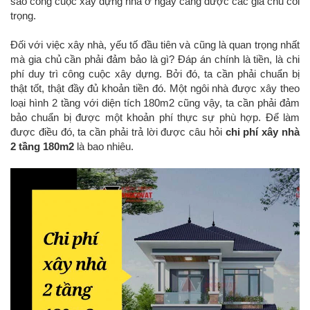
sao công cuộc xây dựng nhà ở ngày càng được các gia chủ coi
trọng.
Đối với việc xây nhà, yếu tố đầu tiên và cũng là quan trọng nhất
mà gia chủ cần phải đảm bảo là gì? Đáp án chính là tiền, là chi
phí duy trì công cuộc xây dựng. Bởi đó, ta cần phải chuẩn bị
thật tốt, thật đầy đủ khoản tiền đó. Một ngôi nhà được xây theo
loại hình 2 tầng với diện tích 180m2 cũng vậy, ta cần phải đảm
bảo chuẩn bị được một khoản phí thực sự phù hợp. Để làm
được điều đó, ta cần phải trả lời được câu hỏi
chi phí xây nhà
2 tầng 180m2
là bao nhiêu.