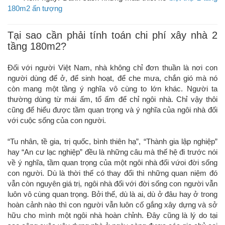
180m2 ấn tượng
Tại sao cần phải tính toán chi phí xây nhà 2
tầng 180m2?
Đối với người Việt Nam, nhà không chỉ đơn thuần là nơi con
người dùng để ở, để sinh hoạt, để che mưa, chắn gió mà nó
còn mang một tầng ý nghĩa vô cùng to lớn khác. Người ta
thường dùng từ mái ấm, tổ ấm để chỉ ngôi nhà. Chỉ vậy thôi
cũng để hiểu được tầm quan trọng và ý nghĩa của ngôi nhà đối
với cuộc sống của con người.
“Tu nhân, tề gia, trị quốc, bình thiên hạ”, “Thành gia lập nghiệp”
hay “An cư lạc nghiệp” đều là những câu mà thế hệ đi trước nói
về ý nghĩa, tầm quan trọng của một ngôi nhà đối vứoi đời sống
con người. Dù là thời thế có thay đổi thì những quan niệm đó
vẫn còn nguyên giá trị, ngôi nhà đối với đời sống con người vẫn
luôn vô cùng quan trọng. Bởi thế, dù là ai, dù ở đâu hay ở trong
hoàn cảnh nào thì con người vẫn luôn cố gắng xây dựng và sở
hữu cho mình một ngôi nhà hoàn chỉnh. Đây cũng là lý do tại