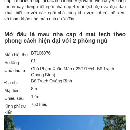
cap 4 mai lech dep tại các tỉnh thành Việt Nam. Nếu quý vị đang
muốn xây dựng một ngôi nhà cấp 4 mái lệch đẹp và độc đáo
khác biệt so với các ngôi nhà cùng khu vực thì có thể xem
và tham khảo các mẫu nhà dưới đây
Mở đầu là mau nha cap 4 mai lech theo
phong cách hiện đại với 2 phòng ngủ
BT106076
Mẫu biệt thự
01
Số tầng
Chú Phạm Xuân Mão ( 29/1/1954- Bố Trạch
Chủ đầu tư
Quảng Bình)
Bố Trạch Quảng Bình
Địa chỉ
8m
Mặt tiền
12m
Chiều sâu
750 triệu
Kinh phí dự
kiến