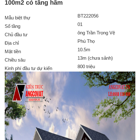
100m2 có tầng hầm
BT222056
Mẫu biệt thự
01
Số tầng
ông Trần Trọng Vệ
Chủ đầu tư
Phú Thọ
Địa chỉ
10.5m
Mặt tiền
13m (chưa sảnh)
Chiều sâu
800 triệu
Kinh phí đầu tư dự kiến