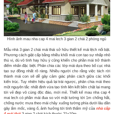
Hình ảnh mau nha cap 4 mai lech 3 gian 2 chái 2 phòng ngủ
Mẫu nhà 3 gian 2 chái mái thái sở hữu thiết kế mái lệch nổi bật.
Phương cách giật cấp bằng nhiều khối mái con tạo sự nhấp nhô
thú vị, dù vô tình hay hữu ý cũng khiến cho phần mái trở thành
điểm nhấn đặc biệt. Phân chia các lớp mái dựa theo bố cục nhà
tạo sự đồng nhất rõ ràng. Nhiều người cho rằng việc tách rời
thành mái con sẽ dễ gây cảm giác phân cách giữa các khối
kiến trúc. Tuy nhiên hiệu quả lại trái ngược, phân chia mái theo
một nguyên tắc nhất định vừa tạo tính liên kết bền chặt lại mang
tới vẻ đẹp vô cùng độc đáo, mới mẻ. Thiết kế mau nha cap 4
mai lech có phần mái đua so với mặt tường tới 1m chống hắt,
chống nước mưa theo mái chảy xuống tường phía dưới lâu dần
gây ẩm mốc, vàng ố, ảnh hưởng tới tính thẩm mỹ của
nhà cấp
4 mái thái
3 gian 2 chái kích thước 21x10m.