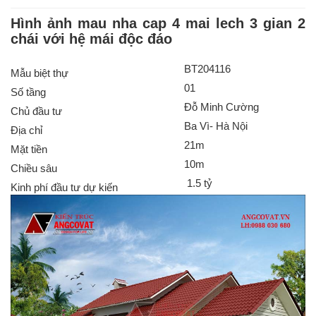
Hình ảnh mau nha cap 4 mai lech 3 gian 2
chái với hệ mái độc đáo
BT204116
Mẫu biệt thự
01
Số tầng
Đỗ Minh Cường
Chủ đầu tư
Ba Vì- Hà Nội
Địa chỉ
21m
Mặt tiền
10m
Chiều sâu
1.5 tỷ
Kinh phí đầu tư dự kiến