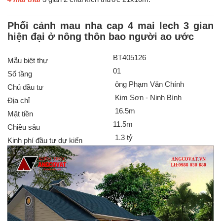
Phối cảnh mau nha cap 4 mai lech 3 gian
hiện đại ở nông thôn bao người ao ước
BT405126
Mẫu biệt thự
01
Số tầng
ông Phạm Văn Chính
Chủ đầu tư
Kim Sơn - Ninh Bình
Địa chỉ
16.5m
Mặt tiền
11.5m
Chiều sâu
1.3 tỷ
Kinh phí đầu tư dự kiến