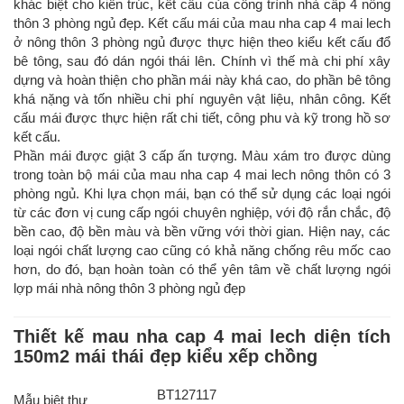
khác biệt cho kiến trúc, kết cấu của công trình nhà cấp 4 nông
thôn 3 phòng ngủ đẹp. Kết cấu mái của mau nha cap 4 mai lech
ở nông thôn 3 phòng ngủ được thực hiện theo kiểu kết cấu đổ
bê tông, sau đó dán ngói thái lên. Chính vì thế mà chi phí xây
dựng và hoàn thiện cho phần mái này khá cao, do phần bê tông
khá nặng và tốn nhiều chi phí nguyên vật liệu, nhân công. Kết
cấu mái được thực hiện rất chi tiết, công phu và kỹ trong hồ sơ
kết cấu.
Phần mái được giật 3 cấp ấn tượng. Màu xám tro được dùng
trong toàn bộ mái của mau nha cap 4 mai lech nông thôn có 3
phòng ngủ. Khi lựa chọn mái, bạn có thể sử dụng các loại ngói
từ các đơn vị cung cấp ngói chuyên nghiệp, với độ rắn chắc, độ
bền cao, độ bền màu và bền vững với thời gian. Hiện nay, các
loại ngói chất lượng cao cũng có khả năng chống rêu mốc cao
hơn, do đó, bạn hoàn toàn có thể yên tâm về chất lượng ngói
lợp mái nhà nông thôn 3 phòng ngủ đẹp
Thiết kế mau nha cap 4 mai lech diện tích
150m2 mái thái đẹp kiểu xếp chồng
BT127117
Mẫu biệt thự