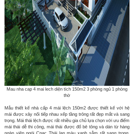
Mau nha cap 4 mai lech diện tích 150m2 3 phòng ngủ 1 phòng
thờ
Mẫu thiết kế nhà cấp 4 mái lệch 150m2 được thiết kế với hệ
mái được xây nối tiếp nhau xếp tầng trông rất đẹp mắt và sang
trọng. Mái thái lệch được rất nhiều gia chủ lựa chọn với ưu điểm
mái thái dễ thi công, mái thái được đổ bê tông và dán từ hàng
ngàn viên ngói Cpac Thái lan màu xanh sẫm rất sang trọng.