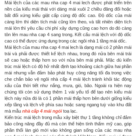
Mái lệch của các mau nha cap 4 mai lech được phát triển trên
nền của kiểu mái thái với dáng mái xuôi 2 chiều đăng đối hoặc
bất đối xứng kiểu giật cấp cùng độ dốc cao. Độ dốc của mái
càng lớn thì diện tích mái cũng lớn theo, và tất nhiên diện tích
mái lớn thì yêu cầu chi phí xây dựng cũng cao hơn do đó càng
tôn lên mau nha cap 4 sang trong. Kết cấu mái lệch với độ dốc
cao có thể được ứng dụng trong các ngôi nhà 1 tầng mái dốc.
Mái lệch của mau nha cap 4 mai lech là dạng mái có 2 phần mái
trái và phải được thiết kế lệch nhau, trong đó nửa bên mái trái
sẽ cao hoặc thấp hơn so với nửa bên mái phải. Mặc dù kiến
trúc mái lệch có độ hở nhất định tạo khoảng cách giữa hai phần
mái nhưng vẫn đảm bảo phát huy công năng tối đa trong việc
che chắn bảo vệ ngôi nhà cấp 4 mái lệch tránh khỏi tác động
xấu của thời tiết như nắng, mưa, gió, bão. Ngoài ra hiện nay
chúng tôi còn sử dụng thêm 1 vài yếu tố để tạo nên kiểu mái
lệch này nữa đó là có 1 phần mái thấp hơn bên dưới giống kiểu
xếp tầng và lệch về phía sau hoặc sang ngang tuỳ vào khu đất
mà mẫu
nhà cấp 4 mái ngói
toạ lạc.
Kiến trúc mái lệch trong mẫu xây biệt thự 1 tầng không chỉ đảm
bảo công năng đầy đủ mà còn thể hiện tính thẩm mỹ cao, góp
phần thổi làn gió mới vào không gian sống của các mau nha