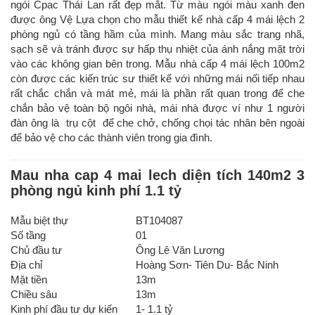
ngói Cpac Thái Lan rất đẹp mắt. Từ màu ngói màu xanh đen
được ông Vệ Lựa chọn cho mẫu thiết kế nhà cấp 4 mái lệch 2
phòng ngủ có tầng hầm của mình. Mang màu sắc trang nhã,
sạch sẽ và tránh được sự hấp thụ nhiệt của ánh nắng mặt trời
vào các không gian bên trong. Mẫu nhà cấp 4 mái lệch 100m2
còn được các kiến trúc sư thiết kế với những mái nối tiếp nhau
rất chắc chắn và mát mẻ, mái là phần rất quan trong để che
chắn bảo vệ toàn bộ ngôi nhà, mái nhà được ví như 1 người
đàn ông là trụ cột để che chở, chống chọi tác nhân bên ngoài
để bảo vệ cho các thành viên trong gia đình.
Mau nha cap 4 mai lech diện tích 140m2 3
phòng ngủ kinh phí 1.1 tỷ
Mẫu biệt thự
BT104087
Số tầng
01
Chủ đầu tư
Ông Lê Văn Lương
Địa chỉ
Hoàng Sơn- Tiên Du- Bắc Ninh
Mặt tiền
13m
Chiều sâu
13m
Kinh phí đầu tư dự kiến
1- 1.1 tỷ