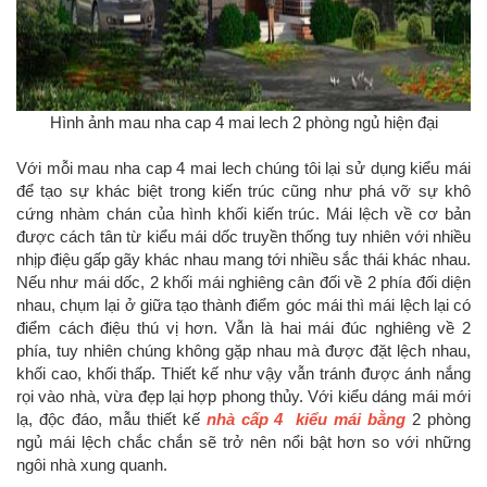
Hình ảnh mau nha cap 4 mai lech 2 phòng ngủ hiện đại
Với mỗi mau nha cap 4 mai lech chúng tôi lại sử dụng kiểu mái
để tạo sự khác biệt trong kiến trúc cũng như phá vỡ sự khô
cứng nhàm chán của hình khối kiến trúc. Mái lệch về cơ bản
được cách tân từ kiểu mái dốc truyền thống tuy nhiên với nhiều
nhịp điệu gấp gãy khác nhau mang tới nhiều sắc thái khác nhau.
Nếu như mái dốc, 2 khối mái nghiêng cân đối về 2 phía đối diện
nhau, chụm lại ở giữa tạo thành điểm góc mái thì mái lệch lại có
điểm cách điệu thú vị hơn. Vẫn là hai mái đúc nghiêng về 2
phía, tuy nhiên chúng không gặp nhau mà được đặt lệch nhau,
khối cao, khối thấp. Thiết kế như vậy vẫn tránh được ánh nắng
rọi vào nhà, vừa đẹp lại hợp phong thủy. Với kiểu dáng mái mới
lạ, độc đáo, mẫu thiết kế
nhà cấp 4 kiểu mái bằng
2 phòng
ngủ mái lệch chắc chắn sẽ trở nên nổi bật hơn so với những
ngôi nhà xung quanh.