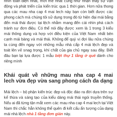
nhìn toàn diện nhất, mới mẻ nhất cũng như nhận thấy sự vận
động và phát triển của kiến trúc qua 1 thời gian. Hơn nữa thong
qua các mau nha cap 4 mai lech này bạn còn biết được các
phong cách mà chúng tôi sử dụng trong đó từ hiện đại mái bằng
đến mái thái được tại lệch nhằm mang đến cái nhìn phá cách
tránh sự đơn điệu. Có thể nói đây được xem là 1 trong 3 kiểu
mái thông dụng và hợp với điều kiện của Việt Nam nhất bên
cạnh mái bàng và mái thái. Không để quý vị đợi lâu nữa chúng
ta cùng đến ngay với những mẫu nhà cấp 4 mái lệch đẹp và
toát lên vẻ snag trọng, khí chất của gia chủ ngay sau đây. Biết
đâu bạn lại lựa được 1 mẫu
biệt thự 1 tầng ở quê
dành cho
riêng mình
Khái quát về những mau nha cap 4 mai
lech vừa đẹp vừa sang phong cách đa dạng
Mái lệch – bộ phận kiến trúc đẹp và độc đáo ra đời dựa trên sự
kế thừa và sáng tạo của kiểu dáng mái thái ngói truyền thống.
Nếu ai đã từng tận mắt xem các mau nha cap 4 mai lech tại Việt
Nam thì chắc hẳn không thể quên đi kết cấu ấn tượng của dạng
mái nhà lệch
nhà 1 tầng đơn giản
này.