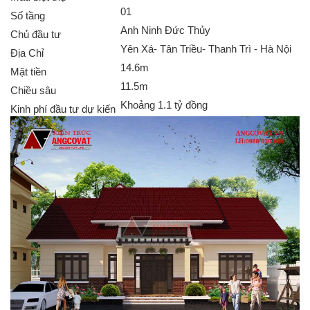
01
Số tầng
Anh Ninh Đức Thủy
Chủ đầu tư
Yên Xá- Tân Triều- Thanh Trì - Hà Nội
Địa Chỉ
14.6m
Mặt tiền
11.5m
Chiều sâu
Khoảng 1.1 tỷ đồng
Kinh phí đầu tư dự kiến