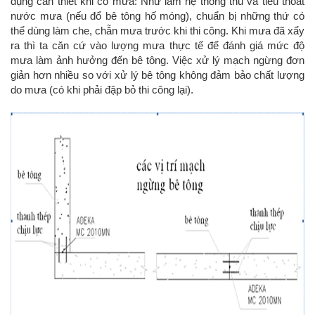
dụng cần thiết khi có mưa: Như làm hệ thống thu và tiêu thoát
nước mưa (nếu đổ bê tông hố móng), chuẩn bị những thứ có
thể dùng làm che, chẵn mưa trước khi thi công. Khi mưa đã xẩy
ra thì ta căn cứ vào lượng mưa thực tế để đánh giá mức độ
mưa làm ảnh hưởng đến bê tông. Việc xử lý mạch ngừng đơn
giản hơn nhiều so với xử lý bê tông không đảm bảo chất lượng
do mưa (có khi phải đập bỏ thi công lại).