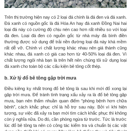
Trên thị trường hiện nay có 2 loại đá chính là đá đen và đá xanh.
Đá xanh có nguồn gốc là đá Hóa An hay đá xanh Đồng Nai hai
loại đá này có cường độ chịu nén cao hơn rất nhiều so với loại
đá đen. Loại đá đen có nguồn gốc từ nhà máy đá bình điền
thường được sử dụng để trải nền đường loại đá này khá mềm
rất dễ vỡ. Chính vì chất lượng khác nhau nên giá thành cũng
khác nhau, đá xanh có giá cao hơn từ 40-50% loại đá đen. Vì
chất lượng ngôi nhà bạn là trên hết nên chúng tôi sử dụng loại
đá xanh cho toàn bộ các cấu kiện bê tông cốt thép.
b. Xử lý đổ bê tông gặp trời mưa
Điều kiêng kỵ nhất trong đổ bê tông là sau khi mới đổ xong lại
gặp trời mưa. Để tránh tình trạng xấu xảy ra là đổ bê tông gặp
mưa, bạn nên thấm nhuần quan điểm “phòng bệnh hơn chữa
bệnh”, cách khắc phục chỉ là hỗ trợ sau này. Bởi vì khi hiện
tượng, sự việc đã xảy ra bạn mới tìm cách khắc phục thì không
còn ý nghĩa nữa. Do đó, cần phòng ngừa từ trước. Tức là trước
lúc đổ bê tông ta nên có công tác kiểm tra và chuẩn bị các vật