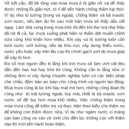
Về kết cấu, đổ bê tông vào mùa mưa ít bị giãn nở và dễ thấy
được những lỗi giãn nứt, rò rỉ để tiến hành chống thấm kịp thời.
Ví dụ như tô tường (trong và ngoài), chống thấm và bả mastic
sơn nước, nếu làm ẩu thì sau một trận mưa sẽ thấy dấu vết
ngay. Làm nhà xong trong mùa khô rồi đến khi thợ tvà nhà thầu
đã rút đi cả, lúc mưa xuống phát hiện ra thấm dột muốn chỉnh
sửa cũng khó khăn hơn nhiều. Khi xây và tô tường luôn cần
tưới nước ướt tường, nếu tại khu vực xây dựng thiếu nước,
nước yếu hoặc xây trên lầu cao thì chính gạch ướt do mưa giúp
dễ xây tô hơn.
Đa số mọi người đều lo lắng khi trời mưa sẽ làm ướt vật liệu
dẫn đến hao hụt hay khó thi công. Không cần lo lắng nữa vì
những đơn vị xây dựng chuyên nghiệp luôn có các biện pháp
che chắn, đảm bảo an toàn cho công trình và người lao động.
Mùa mưa cũng là lúc khí hậu mát mẻ hơn, những công đoạn thi
công như tô trát tường ngoài, lợp mái, nhất là bả mastic sơn
nước sẽ đỡ bụi hơn mùa khô nhiều. Việc chống thấm trong
mùa mưa cũng dễ kiểm tra và thực hiện theo kiểu cho thấm no
để không còn thấm được nữa. Ví dụ như ngâm nước xi măng
sàn ban công và sàn vệ sinh cho đến lúc không còn vết thấm
nào thì mới tiến hành hoàn thiện.