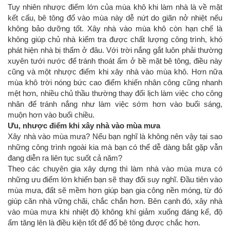
Tuy nhiên nhược điểm lớn của mùa khô khi làm nhà là về mặt
kết cấu, bê tông đổ vào mùa này dễ nứt do giãn nở nhiệt nếu
không bảo dưỡng tốt. Xây nhà vào mùa khô còn hạn chế là
không giúp chủ nhà kiểm tra được chất lượng công trình, khó
phát hiện nhà bị thấm ở đâu. Với trời nắng gắt luôn phải thường
xuyên tưới nước để tránh thoát ẩm ở bề mặt bê tông, điều này
cũng và một nhược điểm khi xây nhà vào mùa khô. Hơn nữa
mùa khô trời nóng bức cao điểm khiến nhân công cũng nhanh
mệt hơn, nhiều chủ thầu thường thay đổi lịch làm việc cho công
nhân để tránh nắng như làm việc sớm hơn vào buổi sáng,
muộn hơn vào buổi chiều.
Ưu, nhược điểm khi xây nhà vào mùa mưa
Xây nhà vào mùa mưa? Nếu bạn nghĩ là không nên vậy tại sao
những công trình ngoài kia mà bạn có thể dễ dàng bắt gặp vẫn
đang diễn ra liên tục suốt cả năm?
Theo các chuyên gia xây dựng thì làm nhà vào mùa mưa có
những ưu điểm lớn khiến bạn sẽ thay đổi suy nghĩ. Đầu tiên vào
mùa mưa, đất sẽ mềm hơn giúp bạn gia công nền móng, từ đó
giúp căn nhà vững chãi, chắc chắn hơn. Bên cạnh đó, xây nhà
vào mùa mưa khi nhiệt độ không khí giảm xuống đáng kể, độ
ẩm tăng lên là điều kiện tốt để đổ bê tông được chắc hơn.