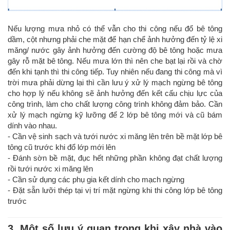
Nếu lượng mưa nhỏ có thể vẫn cho thi công nếu đổ bê tông
dầm, cột nhưng phải che mặt để hạn chể ảnh hưởng đến tỷ lệ xi
măng/ nước gây ảnh hưởng đến cường độ bê tông hoặc mưa
gây rỗ mặt bê tông. Nếu mưa lớn thì nên che bạt lại rồi và chờ
đến khi tạnh thì thi công tiếp. Tuy nhiên nếu đang thi công mà vì
trời mưa phải dừng lại thì cần lưu ý xử lý mạch ngừng bê tông
cho hợp lý nếu không sẽ ảnh hưởng đến kết cấu chịu lực của
công trình, làm cho chất lượng công trình không đảm bảo. Cần
xử lý mạch ngừng kỹ lưỡng để 2 lớp bê tông mới và cũ bám
dính vào nhau.
- Cần vệ sinh sạch và tưới nước xi măng lên trên bề mặt lớp bê
tông cũ trước khi đổ lớp mới lên
- Đánh sờn bề mặt, đục hết những phần không đạt chất lượng
rồi tưới nước xi măng lên
- Cần sử dụng các phụ gia kết dính cho mạch ngừng
- Đặt sẵn lưỡi thép tại vị trí mặt ngừng khi thi công lớp bê tông
trước
3. Một số lưu ý quan trọng khi xây nhà vào