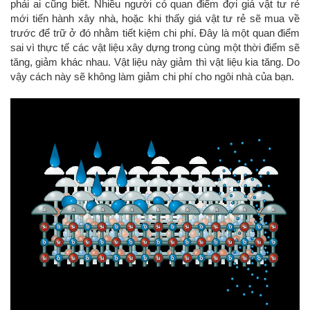
phải ai cũng biết. Nhiều người có quan điểm đợi giá vật tư rẻ
mới tiến hành xây nhà, hoặc khi thấy giá vật tư rẻ sẽ mua về
trước để trữ ở đó nhằm tiết kiệm chi phí. Đây là một quan điểm
sai vì thực tế các vật liệu xây dựng trong cùng một thời điểm sẽ
tăng, giảm khác nhau. Vật liệu này giảm thì vật liệu kia tăng. Do
vậy cách này sẽ không làm giảm chi phí cho ngôi nhà của bạn.