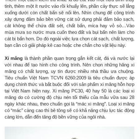
tinh, thêm một ít nước vào rồi khuấy lên, phần cáy thực sẽ lắng
xuống dưới còn chất bẩn sẽ nổi lên. Nhìn chung để công trình
xây dựng đảm bảo bền vững cát sử dụng phải đảm bảo sạch,
cát không thể chứa đất sét, chất bẩn, mica hay vỏ sò…Vào
mùa mưa so nước mưa cuốn theo đất và bụi bẩn nên làm cho
cát bị bẩn hơn. Do đó ngoài việc lựa chọn cát sạch, chất lượng,
bạn cần có giải pháp kê cao hoặc che chắn cho vật liệu này.
Xi măng
là thành phần quan trọng gắn kết cát, đá và nước lại
với nhau để tạo hình cho công trình. Nên chọn những hãng xi
măng có chất lượng, uy tín được nhiều nhà thầu ưa chuộng.
Tiêu chuẩn Việt Nam TCVN 6260:2009 là tiêu chuẩn được áp
dụng chính thức và bắt buộc đối với sản phẩm xi măng hỗn hợp
tại Việt Nam hiện nay. Xi măng PC30, 40 hay 50 là các loại xi
măng do có cường độ chịu nén tối thiểu của mẫu vữa sau 28
ngày khác nhau, theo chuẩn gọi là “mác xi măng”. Loại xi măng
có “mác” càng cao thì bê tông sẽ có khả năng chịu lực tác động
càng lớn, dẫn đến tăng độ bền vững của ngôi nhà.