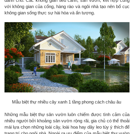
dành cho. Các không gian tiểu cảnh, sân vườn, kết hợp cùng
với không gian của cổng, hàng rào và ngôi nhà tạo nên bố cục
không gian sống thực sự hài hòa và ấn tượng.
Mẫu biệt thự nhiều cây xanh 1 tầng phong cách châu âu
Những mẫu biệt thự sân vườn luôn chiếm được tình cảm của
nhiều người bởi khoảng sân vườn rộng rãi, gia chủ có thể thoải
mái lựa chọn những loài cây, loài hoa hay dây leo tùy ý thích để
trang trí cho ngôi nhà. Ngoài ra ưu điểm của mẫu biệt thự vườn