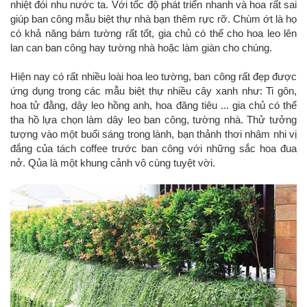
nhiệt đói nhu nước ta. Với tốc độ phát triển nhanh và hoa rất sai
giúp ban công mẫu biệt thự nhà bạn thêm rực rỡ. Chùm ớt là họ
có khả năng bám tường rất tốt, gia chủ có thể cho hoa leo lên
lan can ban công hay tường nhà hoặc làm giàn cho chúng.
Hiện nay có rất nhiều loài hoa leo tường, ban công rất đẹp được
ứng dụng trong các mẫu biệt thự nhiều cây xanh như: Ti gôn,
hoa tử đằng, dây leo hồng anh, hoa đăng tiêu ... gia chủ có thể
tha hồ lựa chọn làm dây leo ban công, tường nhà. Thử tưởng
tượng vào một buổi sáng trong lành, bạn thảnh thơi nhâm nhi vị
đắng của tách coffee trước ban công với những sắc hoa đua
nở. Qủa là một khung cảnh vô cùng tuyệt vời.