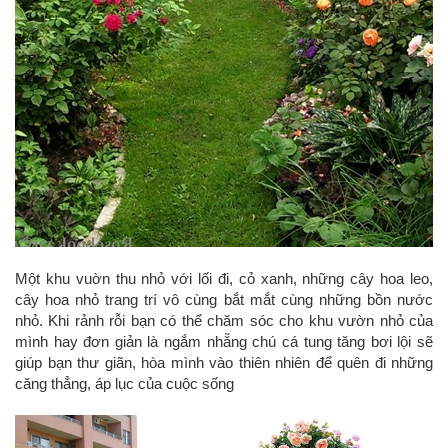
Một khu vuờn thu nhỏ với lối đi, cỏ xanh, những cây hoa leo,
cây hoa nhỏ trang trí vô cùng bắt mắt cùng những bồn nước
nhỏ. Khi rảnh rỗi bạn có thể chăm sóc cho khu vườn nhỏ của
mình hay đơn giản là ngắm nhẵng chú cá tung tăng bơi lội sẽ
giúp bạn thư giãn, hòa mình vào thiên nhiên để quên đi những
căng thẳng, áp lục của cuộc sống