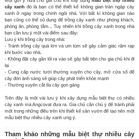
Một gợi ý nữa cho gia chủ khi xây dụng
mẫu biệt thự nhiều
cây xanh
đó là bạn có thể thiết kế không gian tràn ngập cây
xanh ở ngay trong chính ngôi nhà. Với bất kì không gian nào
bạn cũng có thể sủ dụng để trồng cây xanh như phòng khách,
phòng ăn, phòng tắm... Tuy nhiên khi trồng cây xanh trong nhà
bạn cần lưu ý một vài điểm sau đây:
Lưu ý khi trồng cây trong nhà:
- Tránh trồng cây quá lớn và um tùm sẽ gây cảm giác rậm rạp
khi bước vào nhà.
- Không đặt cây gần lối ra vào sẽ gây bất tiện cho gia chủ khi đi
lại
- Cung cấp nước tưới thường xuyên cho cây, mở cửa sổ để
cây đón ánh sáng sẽ giúp cây phát triển khỏe mạnh
- Thường xuyên cắt tỉa cây gọn gàng
Trên đây là một vài lưu ý khi xây dụng mẫu biệt thự có nhiều
cây xanh mà Angcovat đưa ra. Gia chủ cần chú ý để tránh phải
một trong những điều trên khi thiết kế sân vườn để tạo nên một
mẫu biệt thự nhiều cây xanh ưng ý.
Tham khảo những mẫu biệt thự nhiều cây