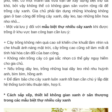
phố, việc có một mảnh đất vừa vặn để xây dựng biệt thự đã
khó, bởi vậy không thể có không gian sân vườn rộng rãi để
trồng cây xanh. Gia chủ phải tận dụng những khoảng không
gian ở ban công để trồng cây xanh, dây leo, tạo những bồn hoa
nho nhỏ...
- Một vài lưu ý đối với
mẫu biệt thự nhiều cây xanh
khi được
trồng ở khu vực ban công bạn cần lưu ý:
+ Cây trồng không nên quá cao sẽ khiến che khuất tầm nhìn và
che khuất ánh náng mặt trời, cây trồng cao cũng sẽ làm mất đi
tính hài hòa cân đối của ban công.
+ Không nên trồng cây có gai sắc nhọn có thể gây nguy hiểm
cho gia chủ.
+ Nếu trồng dây leo, trồng những loại dây leo nhỏ nhu huỳnh
anh, bìm bìm, hồng anh
+ Để đảm bảo cho cây xanh luôn xanh tốt bạn cần chú ý lắp đặt
hệ thống tưới tiêu thuận tiện, hợp lí.
* Cách sắp xếp, thiết kế không gian xanh ở sân thượng
trong các mẫu biệt thự nhiều cây xanh