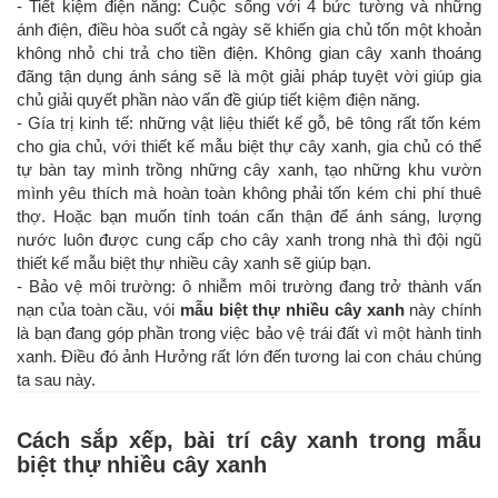
- Tiết kiệm điện năng: Cuộc sống với 4 bức tường và những
ánh điện, điều hòa suốt cả ngày sẽ khiến gia chủ tốn một khoản
không nhỏ chi trả cho tiền điện. Không gian cây xanh thoáng
đãng tận dụng ánh sáng sẽ là một giải pháp tuyệt vời giúp gia
chủ giải quyết phần nào vấn đề giúp tiết kiệm điện năng.
- Gía trị kinh tế: những vật liệu thiết kế gỗ, bê tông rất tốn kém
cho gia chủ, với thiết kế mẫu biệt thự cây xanh, gia chủ có thể
tự bàn tay mình trồng những cây xanh, tạo những khu vườn
mình yêu thích mà hoàn toàn không phải tốn kém chi phí thuê
thợ. Hoặc bạn muốn tính toán cẩn thận để ánh sáng, lượng
nước luôn được cung cấp cho cây xanh trong nhà thì đội ngũ
thiết kế mẫu biệt thự nhiều cây xanh sẽ giúp bạn.
- Bảo vệ môi trường: ô nhiễm môi trường đang trở thành vấn
nạn của toàn cầu, vói
mẫu biệt thự nhiều cây xanh
này chính
là bạn đang góp phần trong việc bảo vệ trái đất vì một hành tinh
xanh. Điều đó ảnh Hưởng rất lớn đến tương lai con cháu chúng
ta sau này.
Cách sắp xếp, bài trí cây xanh trong mẫu
biệt thự nhiều cây xanh