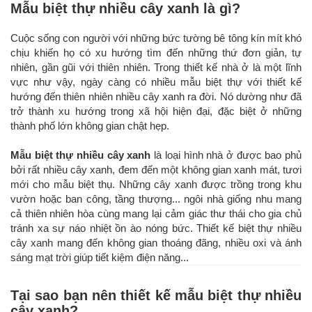
Mẫu biệt thự nhiều cây xanh là gì?
Cuộc sống con người với những bức tường bê tông kín mít khó
chịu khiến họ có xu hướng tìm đến những thứ đơn giản, tự
nhiên, gần gũi với thiên nhiên. Trong thiết kế nhà ở là một lĩnh
vực như vậy, ngày càng có nhiều mẫu biệt thự với thiết kế
hướng đến thiên nhiên nhiều cây xanh ra đời. Nó dường như đã
trở thành xu hướng trong xã hội hiện đại, đặc biệt ở những
thành phố lớn không gian chật hẹp.
Mẫu biệt thự nhiều cây xanh
là loại hình nhà ở được bao phủ
bởi rất nhiều cây xanh, đem đến một không gian xanh mát, tươi
mới cho mẫu biệt thụ. Những cây xanh được trồng trong khu
vườn hoặc ban công, tầng thượng... ngôi nhà giống nhu mang
cả thiên nhiên hòa cùng mang lại cảm giác thư thái cho gia chủ
tránh xa sự náo nhiệt ồn ào nóng bức. Thiết kế biệt thự nhiều
cây xanh mang đến không gian thoáng đãng, nhiều oxi và ánh
sáng mạt trời giúp tiết kiệm điện năng...
Tại sao bạn nên thiết kế mẫu biệt thự nhiều
cây xanh?