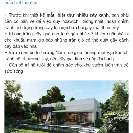
mẫu biệt thự đẹp
+ Trước khi thiết kế
mẫu biệt thự nhiều cây xanh
, bạn phải
cần có bản vẽ để việc quy hoawjch thống nhất, hoàn chỉnh
tránh tình trạng trồng cây lộn xộn bừa bãi gây mất thẩm mỹ
+ Không trồng cây quá cao to ở gần nhà sẽ khiến ngôi nhà bị
che khuất, mưa gió bão những trận gió có thể quật gãy cành
cây đập vào nhà.
+ Vườn nên bố trí hướng Nam sẽ giúp thóang mát vận khí tốt,
tránh bố trí hướng Tây, nếu vậy gia đình sẽ gặp đại hung.
+ Cần bố trí hồ tưới để chăm sóc cho khu vườn luôn tràn trề
sức sống