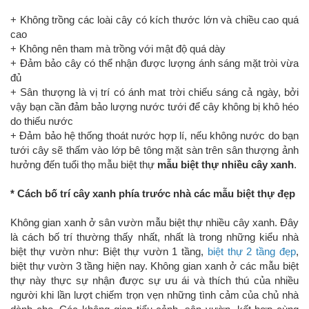
+ Không trồng các loài cây có kích thước lớn và chiều cao quá
cao
+ Không nên tham mà trồng với mật độ quá dày
+ Đảm bảo cây có thể nhận được lượng ánh sáng mặt tròi vừa
đủ
+ Sân thượng là vị trí có ánh mat trời chiếu sáng cả ngày, bởi
vậy bạn cần đảm bảo lượng nước tưới để cây không bị khô héo
do thiếu nước
+ Đảm bảo hệ thống thoát nước hợp lí, nếu không nước do bạn
tưới cây sẽ thấm vào lớp bê tông mặt sàn trên sân thượng ảnh
hưởng đến tuổi thọ mẫu biệt thự
mẫu biệt thự nhiều cây xanh
.
* Cách bố trí cây xanh phía trước nhà các mẫu biệt thự đẹp
Không gian xanh ở sân vườn mẫu biệt thự nhiều cây xanh. Đây
là cách bố trí thường thấy nhất, nhất là trong những kiểu nhà
biệt thự vườn như: Biệt thự vườn 1 tầng,
biệt thự 2 tầng đẹp
,
biệt thự vườn 3 tầng hiện nay. Không gian xanh ở các mẫu biệt
thự này thực sự nhận được sự ưu ái và thích thú của nhiều
người khi lần lượt chiếm trọn vẹn những tình cảm của chủ nhà