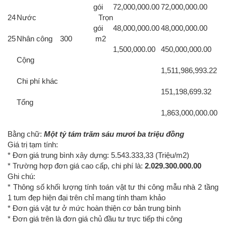
gói
72,000,000.00
72,000,000.00
24
Nước
Trọn
gói
48,000,000.00
48,000,000.00
25
Nhân công
300
m2
1,500,000.00
450,000,000.00
Cộng
1,511,986,993.22
Chi phí khác
151,198,699.32
Tổng
1,863,000,000.00
Bằng chữ:
Một tỷ tám trăm sáu mươi ba triệu đồng
Giá trị tạm tính:
* Đơn giá trung bình xây dựng: 5.543.333,33
(Triệu/m2)
* Trường hợp đơn giá cao cấp, chi phí là:
2.029.300.000.00
Ghi chú:
* Thông số khối lượng tính toán vật tư thi công mẫu nhà 2 tầng
1 tum đẹp hiện đại trên chỉ mang tính tham khảo
* Đơn giá vật tư ở mức hoàn thiện cơ bản trung bình
* Đơn giá trên là đơn giá chủ đầu tư trực tiếp thi công