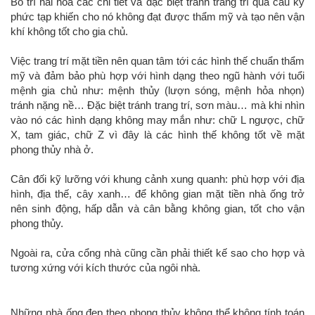
Bố trí hài hòa các chi tiết và đặc biệt tránh trang trí quá cầu kỳ
phức tạp khiến cho nó không đạt được thẩm mỹ và tạo nên vận
khí không tốt cho gia chủ.
Việc trang trí mặt tiền nên quan tâm tới các hình thế chuẩn thẩm
mỹ và đảm bảo phù hợp với hình dạng theo ngũ hành với tuổi
mệnh gia chủ như: mệnh thủy (lượn sóng, mệnh hỏa nhọn)
tránh nặng nề… Đặc biệt tránh trang trí, sơn màu… mà khi nhìn
vào nó các hình dạng không may mắn như: chữ L ngược, chữ
X, tam giác, chữ Z vì đây là các hình thế không tốt về mặt
phong thủy nhà ở.
Cân đối kỹ lưỡng với khung cảnh xung quanh: phù hợp với địa
hình, địa thế, cây xanh… để không gian mặt tiền nhà ống trở
nên sinh động, hấp dẫn và cân bằng không gian, tốt cho vận
phong thủy.
Ngoài ra, cửa cổng nhà cũng cần phải thiết kế sao cho hợp và
tương xứng với kích thước của ngôi nhà.
Những nhà ống đẹp theo phong thủy không thể không tính toán