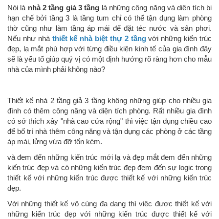
Nói là
nhà 2 tầng giả 3 tầng
là những công năng và diện tích bị
hạn chế bởi tầng 3 là tầng tum chỉ có thể tận dụng làm phòng
thờ cũng như làm tầng áp mái để đặt téc nước và sân phơi.
Nếu như nhà
thiết kế nhà biệt thự 2 tầng
với những kiến trúc
đẹp, lạ mắt phù hợp với từng điều kiện kinh tế của gia đình đây
sẽ là yếu tố giúp quý vị có một định hướng rõ ràng hơn cho mẫu
nhà của mình phải không nào?
Thiết kế nhà 2 tầng giả 3 tầng không những giúp cho nhiều gia
đình có thêm công năng và diện tích phòng. Rất nhiều gia đình
có sở thích xây "nhà cao cửa rộng" thì việc tận dụng chiều cao
để bố trí nhà thêm công năng và tận dụng các phòng ở các tầng
áp mái, lửng vừa đỡ tốn kém.
và đem đến những kiến trúc mới lạ và đẹp mắt đem đến những
kiến trúc đẹp và có những kiến trúc đẹp đem đến sự logic trong
thiết kế với những kiến trúc được thiết kế với những kiến trúc
đẹp.
Với những thiết kế vô cùng đa dạng thì việc được thiết kế với
những kiến trúc đẹp với những kiến trúc được thiết kế với