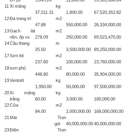
11
Xi măng
kg
37,511.31
1,800.00
67,520,352.82
12
Đá trang trí
m2
47.88
550,000.00
26,334,000.00
13
Gạch lát
m2
nền, ốp vs
278.09
250,000.00
69,523,470.00
14
Cầu thang
m
25.50
3,500,000.00
89,250,000.00
17
Sơn lót
m2
237.60
100,000.00
23,760,000.00
18
sơn phủ
m2
448.80
80,000.00
35,904,000.00
19
Ventolít
kg
1,950.00
50,000.00
97,500,000.00
20
Xi măng
kg
trắng
60.00
3,000.00
180,000.00
22
Cửa
m2
84.00
2,000,000.00
168,000,000.00
21
Mái
Trọn
gói
40,000,000.00
40,000,000.00
23
Điện
Trọn