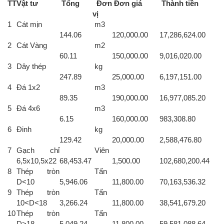
TT
Vật tư
Tổng
Đơn
Đơn giá
Thành tiền
vị
1
Cát mịn
m3
144.06
120,000.00
17,286,624.00
2
Cát Vàng
m2
60.11
150,000.00
9,016,020.00
3
Dây thép
kg
247.89
25,000.00
6,197,151.00
4
Đá 1x2
m3
89.35
190,000.00
16,977,085.20
5
Đá 4x6
m3
6.15
160,000.00
983,308.80
6
Đinh
kg
129.42
20,000.00
2,588,476.80
7
Gạch chỉ
Viên
6,5x10,5x22
68,453.47
1,500.00
102,680,200.44
8
Thép tròn
Tấn
D<10
5,946.06
11,800.00
70,163,536.32
9
Thép tròn
Tấn
10<D<18
3,266.24
11,800.00
38,541,679.20
10
Thép tròn
Tấn
D>18
5,049.24
11,800.00
59,581,088.64