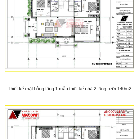
Thiết kế mặt bằng tầng 1 mẫu thiết kế nhà 2 tầng rưỡi 140m2