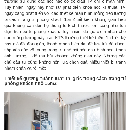
thường sử dụng các hốc nào đó để giấu TV chỉ lộ màn hình.
Tuy nhiên, ngày nay nhờ sự phát triển khoa học kĩ thuật, TV
ngày càng phát triển với các thiết kế màn hình mỏng treo tường
là cách trang trí phòng khách 15m2 tiết kiệm không gian hiệu
quả không cần đến hệ thống tủ kích thước lớn cũng như tốn
diện tích bố trí phòng khách. Tuy nhiên, để tạo điểm nhấn cho
các mảng tường này, các KTS thường thiết kế thêm 1 chiếc kệ
hay giá đỡ đơn giản, thanh mảnh hiện đại để lưu trữ đồ dùng,
sắp xếp các vật dụng trang trí nhỏ hài hòa như bình hoa, tranh
ảnh, tượng,... để thu hút khoảng không gian này. Nhưng các
chủ đầu tư cũng không nên lựa chọn quá nhiều thiết bị tránh
nhàm chán và rối mắt.
Thiết kế gương "đánh lừa" thị giác trong cách trang trí
phòng khách nhỏ 15m2