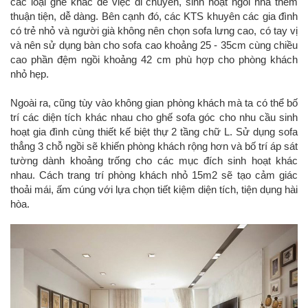
các loại ghế khác để việc di chuyển, sinh hoạt ngôi nhà thêm
thuận tiện, dễ dàng. Bên cạnh đó, các KTS khuyên các gia đình
có trẻ nhỏ và người già không nên chọn sofa lưng cao, có tay vị
và nên sử dụng bàn cho sofa cao khoảng 25 - 35cm cùng chiều
cao phần đệm ngồi khoảng 42 cm phù hợp cho phòng khách
nhỏ hẹp.
Ngoài ra, cũng tùy vào không gian phòng khách mà ta có thể bố
trí các diện tích khác nhau cho ghế sofa góc cho nhu cầu sinh
hoạt gia đình cùng thiết kế biệt thự 2 tầng chữ L. Sử dụng sofa
thẳng 3 chỗ ngồi sẽ khiến phòng khách rộng hơn và bố trí áp sát
tường dành khoảng trống cho các mục đích sinh hoạt khác
nhau. Cách trang trí phòng khách nhỏ 15m2 sẽ tạo cảm giác
thoải mái, ấm cúng với lựa chọn tiết kiệm diện tích, tiện dụng hài
hòa.