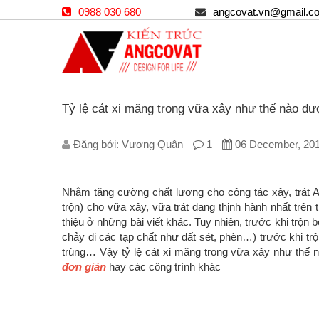
0988 030 680
angcovat.vn@gmail.c
Tỷ lệ cát xi măng trong vữa xây như thế nào đ
Đăng bởi: V­ương Quân
1
06 December, 20
Nhằm tăng cường chất lượng cho công tác xây, trát An
trộn) cho vữa xây, vữa trát đang thịnh hành nhất trên 
thiệu ở những bài viết khác. Tuy nhiên, trước khi trộn 
chảy đi các tạp chất như đất sét, phèn…) trước khi trộ
trùng… Vậy tỷ lệ cát xi măng trong vữa xây như thế 
đơn giản
hay các công trình khác