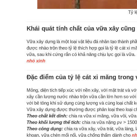
Tỷ l
Khái quát tính chất của vữa xây cũng 
Vữa xây dựng là một loại vật liệu đá nhân tạo thành ph
được nhào trộn theo tỷ lệ thích hợp gọi là tỷ lệ cát xi
vữa, sau khi cứng rắn có khả năng chịu lực gọi là vữa.
nhỏ xinh
Đặc điểm của tỷ lệ cát xi măng trong 
Mỏng, diện tích tiếp xúc với nền xây, với mặt trát và v
xây cần lượng nước nhào trộn vữa cần lớn hơn so với 
với bê tông khi sử dụng cùng lượng và cùng loại chất k
Vữa xây dựng được thường được phân loại theo loại chấ
Theo chất kết dính:
chia ra vữa xi măng, vữa vôi, vữa
Theo khối lượng thể tích:
chia ra vữa nặng ρv > 150
Theo công dụng:
chia ra vữa xây, vữa trát, vữa láng, 
khoan, vữa chèn mối nối, vữa chống thấm dành cho
nh