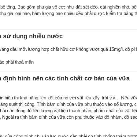
 bê tông. Bao gồm phụ gia vô cơ: như đất sét dẻo, cát nghiền nhỏ, bộ
 phụ gia loại nào, hàm lượng bao nhiêu đều phải được kiểm tra bằng 
ẩn sử dụng nhiều nước
váng dầu mỡ, lượng hợp chất hữu cơ không vượt quá 15mg/l, độ p
ác phải thoả mãn
n định hình nên các tính chất cơ bản của vữa
n biểu thị khả năng liên kết của nó với vật liệu xây, trát v.v… Nếu v
ng suất thi công. Tính bám dính của vữa phụ thuộc vào số lượng, c
phải cân đong đủ liều lượng vật liệu thành phần, phẩm chất của vật liệ
ỹ. Ngoài ra tính bám dính của vữa còn phụ thuộc vào độ nhám, độ sạ
xây của công trình chịu áp lực nước cần phải có tính chống thấm tươ