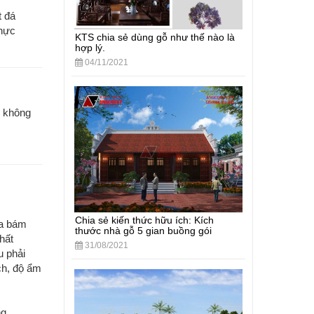
t đá
thực
KTS chia sẻ dùng gỗ như thế nào là
hợp lý.
04/11/2021
H không
Chia sẻ kiến thức hữu ích: Kích
ữa bám
thước nhà gỗ 5 gian buồng gói
hất
31/08/2021
u phải
ch, độ ẩm
ng