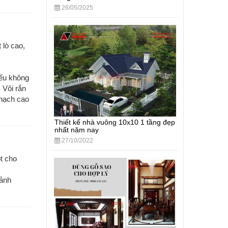
26/05/2025
 lò cao,
nếu không
 Vôi rắn
Thạch cao
Thiết kế nhà vuông 10x10 1 tầng đẹp
nhất năm nay
27/10/2022
t cho
 ảnh