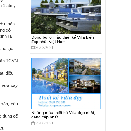
n 1 atm,
chịu nén
ờng độ
ịnh ra
Đừng bỏ lỡ mẫu thiết kế Villa biển
đẹp nhất Việt Nam
30/08/2021
chế tạo
chuẩn TCVN
át, điều
c vữa xây
m.
 sàn, cầu
Những mẫu thiết kế Villa đẹp nhất,
c dùng để
đẳng cấp nhất
29/08/2021
20l.