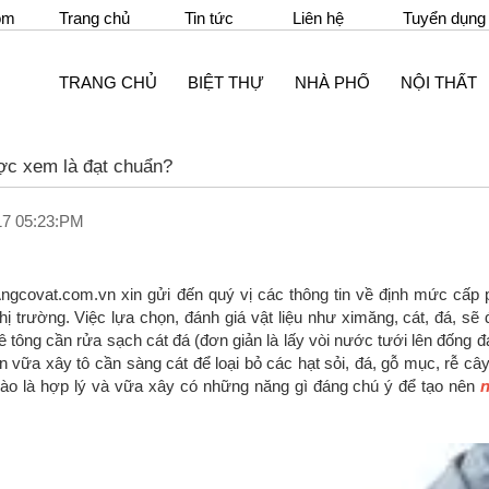
om
Trang chủ
Tin tức
Liên hệ
Tuyển dụng
TRANG CHỦ
BIỆT THỰ
NHÀ PHỐ
NỘI THẤT
ược xem là đạt chuẩn?
17 05:23:PM
gcovat.com.vn xin gửi đến quý vị các thông tin về định mức cấp ph
thị trường. Việc lựa chọn, đánh giá vật liệu như ximăng, cát, đá, sẽ
bê tông cần rửa sạch cát đá (đơn giản là lấy vòi nước tưới lên đống đ
n vữa xây tô cần sàng cát để loại bỏ các hạt sỏi, đá, gỗ mục, rễ câ
nào là hợp lý và vữa xây có những năng gì đáng chú ý để tạo nên
n