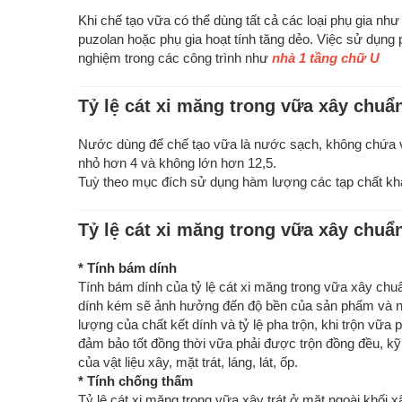
Khi chế tạo vữa có thể dùng tất cả các loại phụ gia như
puzolan hoặc phụ gia hoạt tính tăng dẻo. Việc sử dụng
nghiệm trong các công trình như
nhà 1 tầng chữ U
Tỷ lệ cát xi măng trong vữa xây chu
Nước dùng để chế tạo vữa là nước sạch, không chứa 
nhỏ hơn 4 và không lớn hơn 12,5.
Tuỳ theo mục đích sử dụng hàm lượng các tạp chất kh
Tỷ lệ cát xi măng trong vữa xây chuẩ
* Tính bám dính
Tính bám dính của tỷ lệ cát xi măng trong vữa xây chuẩ
dính kém sẽ ảnh hưởng đến độ bền của sản phẩm và nă
lượng của chất kết dính và tỷ lệ pha trộn, khi trộn vữa 
đảm bảo tốt đồng thời vữa phải được trộn đồng đều, k
của vật liệu xây, mặt trát, láng, lát, ốp.
* Tính chống thấm
Tỷ lệ cát xi măng trong vữa xây trát ở mặt ngoài khối 