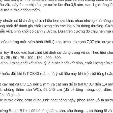
 vữa dày 2 cm chịu áp lực nước lúc đầu 0,5 atm, sau 1 giờ tăng lê
4 giờ mà nước chống thấm.
xây chuẩn có khả năng chịu nhiều loại lực khác nhau nhưng khả năng 
trọng nhất để đánh giá chất lượng của các loại vữa thông thường. Cư
mẫu vữa hình khối có cạnh 7,07cm. Dựa trên cường độ chịu nén mà đ
ình của những mẫu vữa hình khối lập phương có cạnh 7,07 cm, được 
hì tùy thuộc vào loại chất kết dính sử dụng trong vữa). Theo tiêu 
; 25 ; 50 ; 75 ; 100 ; 150 ; 200 ; 300.
ính, lượng chất kết dính, tỷ lệ nước/chất kết dính, chất lượng của c
hoặc đôi khi là PCB40 (cần chú ý số liệu này khi trộn bê tông hoặ
t xây hạt vừa từ 1,5 đến 2 mm và cát mịn để tô trát từ 0,7 đến 1,4 m
iả, chống thấm sàn WC), đá 1×2 cm (đổ bê tông móng, cột, dầm,
hân, hố ga…).
hoặc nước giếng bơm dùng sinh hoạt hàng ngày (theo sách vở là nướ
ường Super R7 khi đổ bê tông dầm, sàn, cầu thang…, có thùng 5l và 