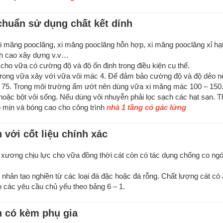
chuẩn sử dụng chất kết dính
 măng pooclăng, xi măng pooclăng hỗn hợp, xi măng pooclăng xỉ hạt
ạch cao xây dựng v.v…
cho vữa có cường độ và độ ổn định trong điều kiện cụ thể.
trong vữa xây với vữa vôi mác 4. Để đảm bảo cường độ và độ dẻo 
 75. Trong môi trường ẩm ướt nên dùng vữa xi măng mác 100 – 150.
oặc bột vôi sống. Nếu dùng vôi nhuyễn phải lọc sạch các hạt sạn. 
ộ mịn và bóng cao cho công trình
nhà 1 tầng có gác lửng
 với cốt liệu chính xác
bộ xương chịu lực cho vữa đồng thời cát còn có tác dụng chống co ngó
 nhân tạo nghiền từ các loại đá đặc hoặc đá rỗng. Chất lượng cát có
các yêu cầu chủ yếu theo bảng 6 – 1.
n có kèm phụ gia