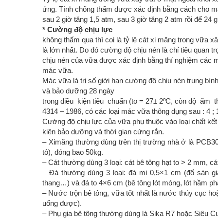
ứng. Tính chống thấm được xác định bằng cách cho mẫu
sau 2 giờ tăng 1,5 atm, sau 3 giờ tăng 2 atm rồi để 2
* Cường độ chịu lực
không thấm qua thì coi là tỷ lệ cát xi măng trong vữa 
là lớn nhất. Do đó cường độ chịu nén là chỉ tiêu quan 
chịu nén của vữa được xác định bằng thí nghiệm các 
mác vữa.
Mác vữa là trị số giới hạn cường độ chịu nén trung b
và bảo dưỡng 28 ngày
trong điều kiện tiêu chuẩn (to = 27± 2ºC, còn độ ẩm t
4314 – 1986, có các loại mác vữa thông dụng sau : 4 ; 10 
Cường độ chịu lực của vữa phụ thuộc vào loại chất kết d
kiện bảo dưỡng và thời gian cứng rắn.
– Ximăng thường dùng trên thị trường nhà ở là PCB30 
tô), đóng bao 50kg.
– Cát thường dùng 3 loại: cát bê tông hạt to > 2 mm, cá
– Đá thường dùng 3 loại: đá mi 0,5×1 cm (đổ sàn g
thang…) và đá to 4×6 cm (bê tông lót móng, lót hầm p
– Nước trộn bê tông, vữa tốt nhất là nước thủy cục 
uống được).
– Phụ gia bê tông thường dùng là Sika R7 hoặc Siêu C