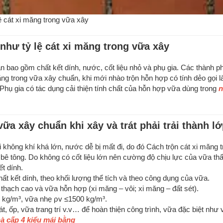
ệ cát xi măng trong vữa xây
như tỷ lệ cát xi măng trong vữa xây
ần bao gồm chất kết dính, nước, cốt liệu nhỏ và phụ gia. Các thành p
 măng trong vữa xây chuẩn, khi mới nhào trộn hỗn hợp có tính dẻo gọi 
 Phụ gia có tác dụng cải thiện tính chất của hỗn hợp vữa dùng trong
n
vữa xây chuẩn khi xây và trát phải trải thành l
ới không khí khá lớn, nước dễ bị mất đi, do đó Cách trộn cát xi măng 
bê tông. Do không có cốt liệu lớn nên cường độ chịu lực của vữa th
ết dính.
t kết dính, theo khối lượng thể tích và theo công dụng của vữa.
 thạch cao và vữa hỗn hợp (xi măng – vôi; xi măng – đất sét).
0 kg/m³, vữa nhẹ ρv ≤1500 kg/m³.
lát, ốp, vữa trang trí v.v… để hoàn thiện công trình, vữa đặc biệt như
à cấp 4 kiểu mái bằng