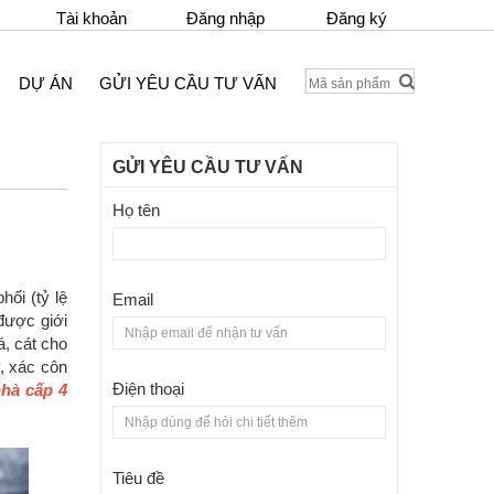
Tài khoản
Đăng nhập
Đăng ký
DỰ ÁN
GỬI YÊU CẦU TƯ VẤN
GỬI YÊU CẦU TƯ VẤN
Họ tên
ối (tỷ lệ
Email
 được giới
á, cát cho
y, xác côn
Điện thoại
hà cấp 4
Tiêu đề