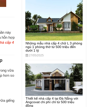
hần này
là hỗn hợp
hà cấp 4
Những mẫu nhà cấp 4 chữ L 3 phòng
ngủ 1 phòng thờ từ 500 triệu đến
dưới 1 tỷ
27/05/2025
ớp
trong vữa
ấp hơn so
Thiết kế nhà cấp 4 tại Đà Nẵng với
 vữa giếng
Angcovat chi phí chỉ từ 500 triệu
đồng