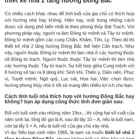
thiết kế nhà 2 tầng hướng Đông Bắc
Có nhiều cách khác nhau để tính tuổi của gia chủ có thích hợp
với hướng nhà hay không. Hiện nay, một trong những cách
được sử dụng phổ biến nhất là theo phong thủy Bát Trạch. Với
phương pháp này, người ra làm Đông tứ mệnh và Tây tứ mệnh.
Đông tứ mệnh gồm các cung Chấn, Khảm, Tốn, Ly. Theo đó thì
thiết kế nhà 2 tầng hướng Đông Bắc thể hiện Cấn trạch. Như
vậy, người thuộc Đông tứ mệnh thì làm nhà ở các hướng thuộc
về Đông tứ trạch. Người thuộc thuộc Tây tứ mệnh thì làm nhà
các hướng thuộc Tây tứ trạch. Sự kết hợp giữa Cung mệnh với
8 hướng sẽ tạo ra 8 dòng khí: Sinh khí, Thiên y, Diên niên, Phục
vị, Tuyệt mệnh, Ngũ quỷ, Lục sát, Họa hại. Việc chọn được
hướng phong thủy nhà ở tốt sẽ mang đến nhiều lợi ích cho bạn.
Cách tính tuổi nhà thích hợp với hướng Đông Bắc hay
không? bạn áp dụng công thức tính đơn giản sau:
Đối với tuổi sinh vào những năm 19xx…thì cộng hai số cuối của
năm sinh lại, tổng đó gọi là A, sau đó lấy 10 – A, nếu là tuổi nam,
còn lại lấy 5 + A, nếu là tuổi nữ của gia chủ xây nhà.
Ví dụ: Nếu bạn sinh năm 1965, là nam và muốn
thiết kế nhà 2
tầng hướng Đông Bắc
, nhưng không biết có đảm bảo và hợp