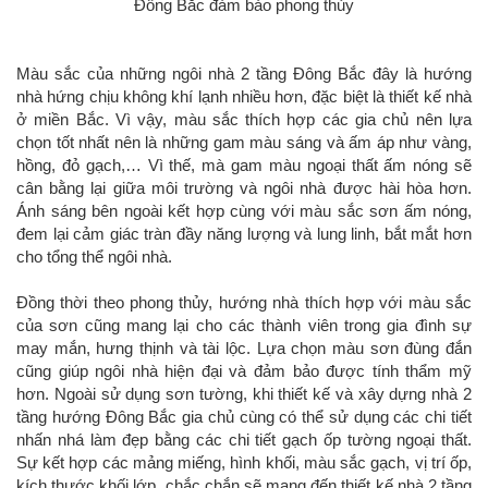
Đông Bắc đảm bảo phong thủy
Màu sắc của những ngôi nhà 2 tầng Đông Bắc đây là hướng
nhà hứng chịu không khí lạnh nhiều hơn, đặc biệt là thiết kế nhà
ở miền Bắc. Vì vậy, màu sắc thích hợp các gia chủ nên lựa
chọn tốt nhất nên là những gam màu sáng và ấm áp như vàng,
hồng, đỏ gạch,… Vì thế, mà gam màu ngoại thất ấm nóng sẽ
cân bằng lại giữa môi trường và ngôi nhà được hài hòa hơn.
Ánh sáng bên ngoài kết hợp cùng với màu sắc sơn ấm nóng,
đem lại cảm giác tràn đầy năng lượng và lung linh, bắt mắt hơn
cho tổng thể ngôi nhà.
Đồng thời theo phong thủy, hướng nhà thích hợp với màu sắc
của sơn cũng mang lại cho các thành viên trong gia đình sự
may mắn, hưng thịnh và tài lộc. Lựa chọn màu sơn đùng đắn
cũng giúp ngôi nhà hiện đại và đảm bảo được tính thẩm mỹ
hơn. Ngoài sử dụng sơn tường, khi thiết kế và xây dựng nhà 2
tầng hướng Đông Bắc gia chủ cùng có thể sử dụng các chi tiết
nhấn nhá làm đẹp bằng các chi tiết gạch ốp tường ngoại thất.
Sự kết hợp các mảng miếng, hình khối, màu sắc gạch, vị trí ốp,
kích thước khối lớp, chắc chắn sẽ mang đến thiết kế nhà 2 tầng