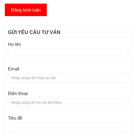
Đăng bình luận
GỬI YÊU CẦU TƯ VẤN
Họ tên
Email
Điện thoại
Tiêu đề