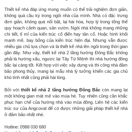
Thiết kế nhà đáp ứng mong muốn có thể trải nghiệm đơn giản,
không quá cầu kỳ trong ngôi nhà của mình. Nhà có đặc trưng
đơn giản, không quá nổi bật, lại hài hòa, hợp lý trong tổng thể
quy hoạch cảnh quan, sân vườn. Ngôi nhà không mang những
chi tiết, tỉ mỉ của kiến trúc cổ điển hay tân cổ. Hoặc hình khối
mạnh mẽ, bay bổng của kiến trúc hiện đại. Nhưng vẫn được
nhiều gia chủ lựa chọn và là thiết kế nhà lên ngôi trong thời gian
gần đây. Như vậy, thiết kế nhà 2 tầng hướng Đông Bắc không
phải là hướng xấu, ngược lại Tây Tứ Mệnh thì nhà hướng đông
bắc lại càng tốt. Kết hợp với việc xây dựng và thi công nhà đảm
bảo phong thủy, mang lại mẫu nhà lý tưởng khiến các gia chủ
khó tính nhất cũng phải hài lòng.
Bởi với
thiết kế nhà 2 tầng hướng Đông Bắc
còn mang lại
một không gian mát mẻ vào mùa hè. Tuy nhiên cũng cần khắc
phục hạn chế của hướng nhà vào mùa đông. Liên hệ các kiến
trúc sư của Angcovat để có được những giải pháp thiết kế nhà
ở đảm bảo nhất nhé.
Hotline: 0988 030 680