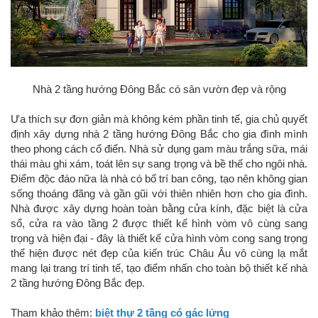
Nhà 2 tầng hướng Đông Bắc có sân vườn đẹp và rộng
Ưa thích sự đơn giản mà không kém phần tinh tế, gia chủ quyết
định xây dựng nhà 2 tầng hướng Đông Bắc cho gia đình mình
theo phong cách cổ điển. Nhà sử dụng gam màu trắng sữa, mái
thái màu ghi xám, toát lên sự sang trọng và bề thế cho ngôi nhà.
Điểm độc đáo nữa là nhà có bố trí ban công, tạo nên không gian
sống thoáng đãng và gần gũi với thiên nhiên hơn cho gia đình.
Nhà được xây dựng hoàn toàn bằng cửa kính, đặc biệt là cửa
sổ, cửa ra vào tầng 2 được thiết kế hình vòm vô cùng sang
trọng và hiện đại - đây là thiết kế cửa hình vòm cong sang trọng
thể hiện được nét đẹp của kiến trúc Châu Âu vô cùng lạ mắt
mang lại trang trí tinh tế, tạo điểm nhấn cho toàn bộ thiết kế nhà
2 tầng hướng Đông Bắc đẹp.
Tham khảo thêm:
biệt thự 2 tầng có gác lửng