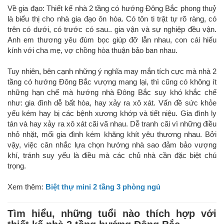
Về gia đạo: Thiết kế nhà 2 tầng có hướng Đông Bắc phong thuỷ
là biểu thị cho nhà gia đạo ôn hòa. Có tôn ti trật tự rõ ràng, có
trên có dưới, có trước có sau.. gia vận và sự nghiệp đều vận.
Anh em thương yêu đùm bọc giúp đỡ lẫn nhau, con cái hiếu
kính với cha mẹ, vợ chồng hòa thuận bảo ban nhau.
Tuy nhiên, bên cạnh những ý nghĩa may mắn tích cực mà nhà 2
tầng có hướng Đông Bắc vượng mang lại, thì cũng có không ít
những hạn chế mà hướng nhà Đông Bắc suy khó khắc chế
như: gia đình dễ bất hòa, hay xảy ra xô xát. Vấn đề sức khỏe
yếu kém hay bị các bệnh xương khớp và tiết niệu. Gia đình ly
tán và hay xảy ra xô xát cãi vã nhau. Dễ tranh cãi vì những điều
nhỏ nhặt, mối gia đình kém khăng khít yêu thương nhau. Bởi
vậy, việc cân nhắc lựa chọn hướng nhà sao đảm bảo vượng
khí, tránh suy yếu là điều mà các chủ nhà cần đặc biệt chú
trọng.
Xem thêm:
Biệt thự mini 2 tầng 3 phòng ngủ
Tìm hiểu, những tuổi nào thích hợp với