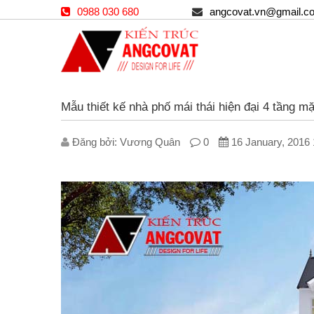
0988 030 680
angcovat.vn@gmail.c
Mẫu thiết kế nhà phố mái thái hiện đại 4 tầng m
Đăng bởi: V­ương Quân
0
16 January, 2016