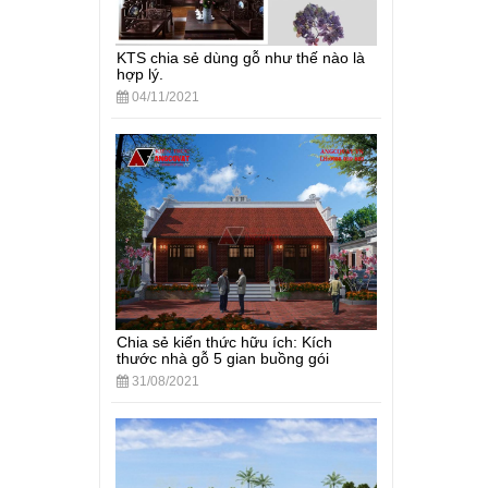
KTS chia sẻ dùng gỗ như thế nào là
hợp lý.
04/11/2021
Chia sẻ kiến thức hữu ích: Kích
thước nhà gỗ 5 gian buồng gói
31/08/2021