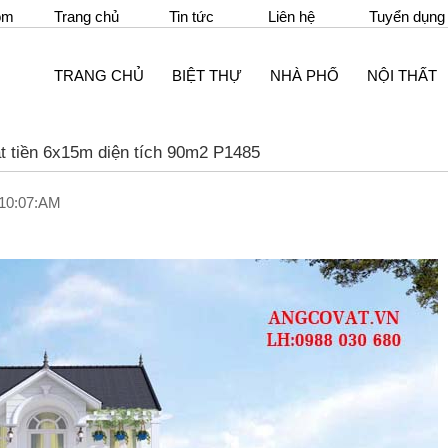
om
Trang chủ
Tin tức
Liên hệ
Tuyển dụng
TRANG CHỦ
BIỆT THỰ
NHÀ PHỐ
NỘI THẤT
ặt tiền 6x15m diện tích 90m2 P1485
 10:07:AM