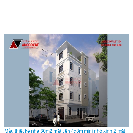
Mẫu thiết kế nhà 30m2 mặt tiền 4x8m mini nhỏ xinh 2 mặt