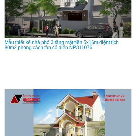
Mẫu thiết kế nhà phố 3 tầng mặt tiền 5x16m diệnt tích
80m2 phong cách tân cổ điển NP311076