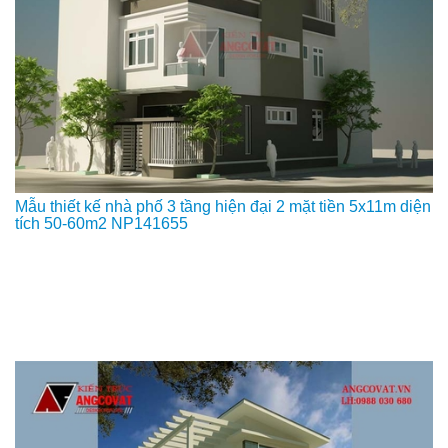
Mẫu thiết kế nhà phố 3 tầng hiện đại 2 mặt tiền 5x11m diện
tích 50-60m2 NP141655