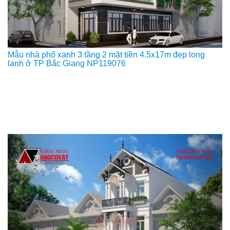
Mẫu nhà phố xanh 3 tầng 2 mặt tiền 4.5x17m đẹp long
lanh ở TP Bắc Giang NP119076