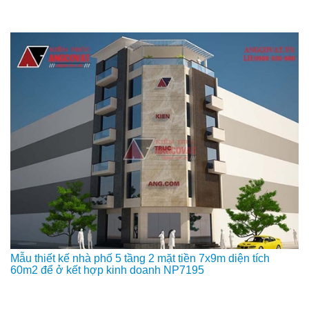
Mẫu thiết kế nhà phố 5 tầng 2 mặt tiền 7x9m diện tích
60m2 để ở kết hợp kinh doanh NP7195