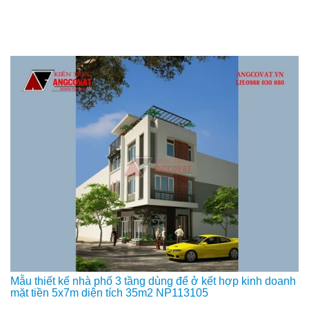
Mẫu thiết kế nhà phố 3 tầng dùng để ở kết hợp kinh doanh
mặt tiền 5x7m diện tích 35m2 NP113105