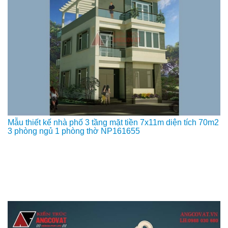
Mẫu thiết kế nhà phố 3 tầng mặt tiền 7x11m diện tích 70m2
3 phòng ngủ 1 phòng thờ NP161655