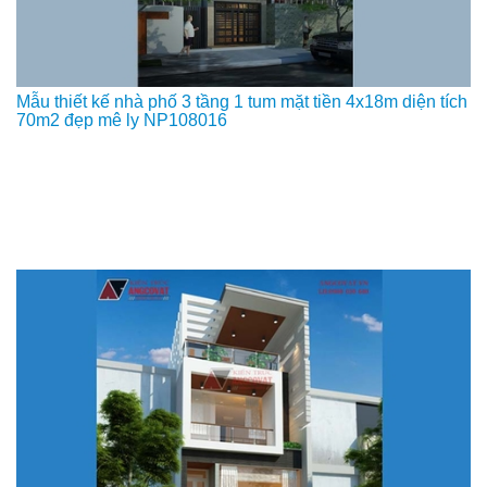
Mẫu thiết kế nhà phố 3 tầng 1 tum mặt tiền 4x18m diện tích
70m2 đẹp mê ly NP108016