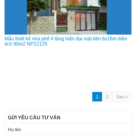
Mẫu thiết kế nhà phố 4 tầng hiện đại mặt tiền 6x16m diện
tích 90m2 NP22125
1
2
Sau »
GỬI YÊU CẦU TƯ VẤN
Họ tên