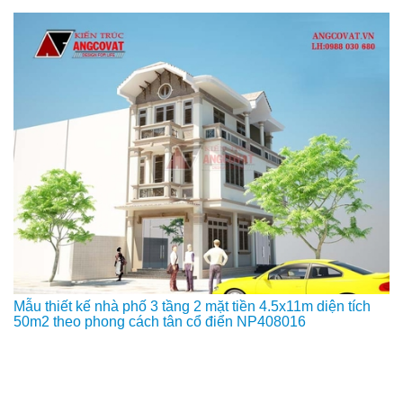
Mẫu thiết kế nhà phố 3 tầng 2 mặt tiền 4.5x11m diện tích
50m2 theo phong cách tân cổ điển NP408016