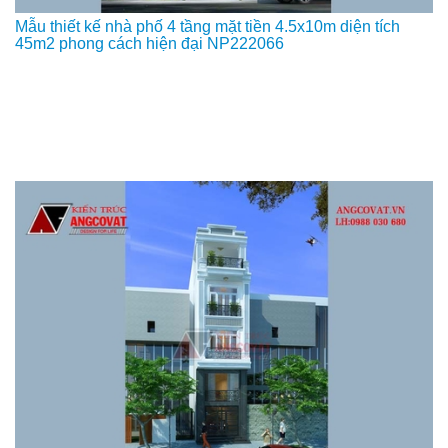
Mẫu thiết kế nhà phố 4 tầng mặt tiền 4.5x10m diện tích
45m2 phong cách hiện đại NP222066