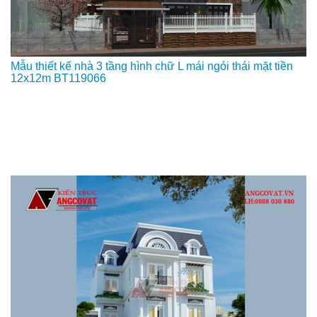
Mẫu thiết kế nhà 3 tầng hình chữ L mái ngói thái mặt tiền
12x12m BT119066