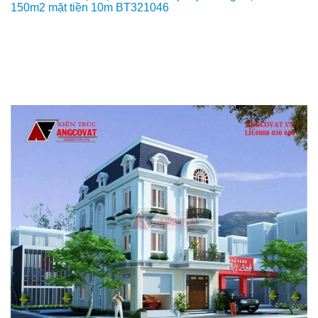
150m2 mặt tiền 10m BT321046