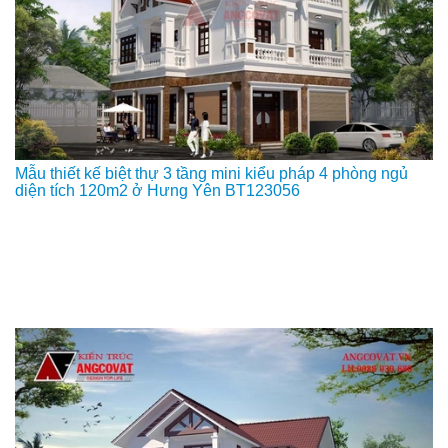
Mẫu thiết kế biệt thự 3 tầng mini kiểu pháp 4 phòng ngủ
diện tích 120m2 ở Hưng Yên BT123056