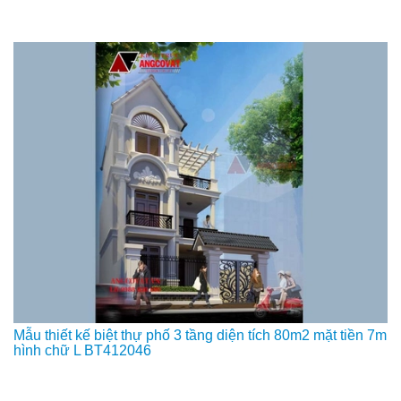
Mẫu thiết kế biệt thự phố 3 tầng diện tích 80m2 mặt tiền 7m
hình chữ L BT412046