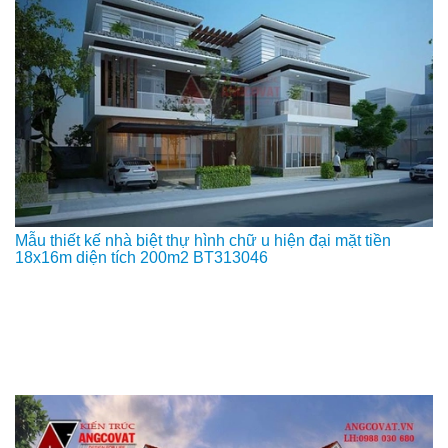
Mẫu thiết kế nhà biệt thự hình chữ u hiện đại mặt tiền
18x16m diện tích 200m2 BT313046