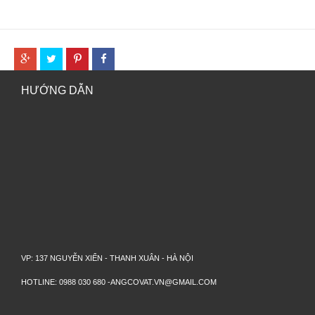
HƯỚNG DẪN
VP: 137 NGUYỄN XIỂN - THANH XUÂN - HÀ NỘI
HOTLINE: 0988 030 680 -ANGCOVAT.VN@GMAIL.COM