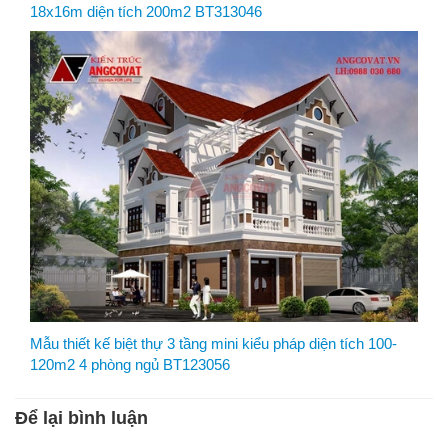
18x16m diện tích 200m2 BT313046
Mẫu thiết kế biệt thự 3 tầng mini kiểu pháp diện tích 100-
120m2 4 phòng ngủ BT123056
Để lại bình luận