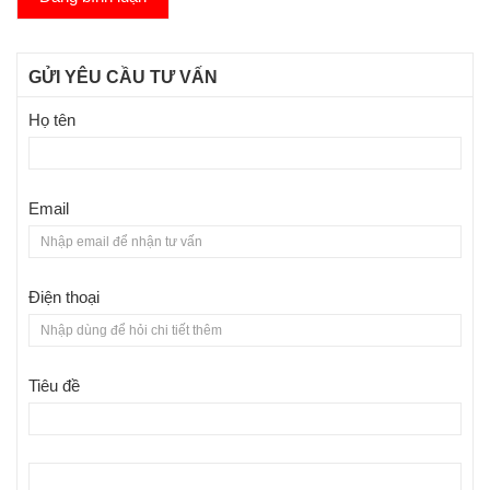
GỬI YÊU CẦU TƯ VẤN
Họ tên
Email
Điện thoại
Tiêu đề