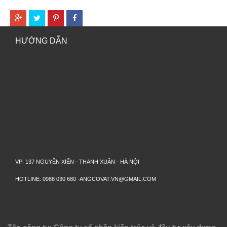
HƯỚNG DẪN
VP: 137 NGUYỄN XIỂN - THANH XUÂN - HÀ NỘI
HOTLINE: 0988 030 680 -ANGCOVAT.VN@GMAIL.COM