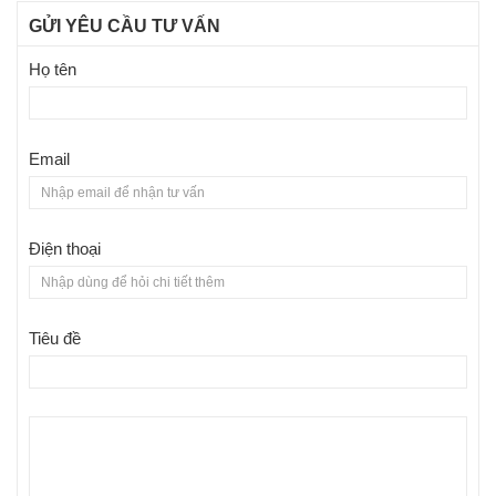
GỬI YÊU CẦU TƯ VẤN
Họ tên
Email
Điện thoại
Tiêu đề