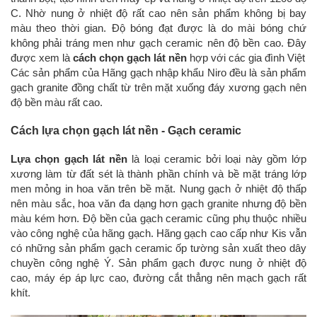
C. Nhờ nung ở nhiệt độ rất cao nên sản phẩm không bị bay
màu theo thời gian. Độ bóng đạt được là do mài bóng chứ
không phải tráng men như gạch ceramic nên độ bền cao. Đây
được xem là
cách chọn gạch lát nền
hợp với các gia đình Việt
Các sản phẩm của Hãng gạch nhập khẩu Niro đều là sản phẩm
gạch granite đồng chất từ trên mặt xuống đáy xương gạch nên
độ bền màu rất cao.
Cách lựa chọn gạch lát nền - Gạch ceramic
Lựa chọn gạch lát nền
là loại ceramic bởi loại này gồm lớp
xương làm từ đất sét là thành phần chính và bề mặt tráng lớp
men mỏng in hoa văn trên bề mặt. Nung gạch ở nhiệt độ thấp
nên màu sắc, hoa văn đa dạng hơn gạch granite nhưng độ bền
màu kém hơn. Độ bền của gạch ceramic cũng phụ thuộc nhiều
vào công nghệ của hãng gạch. Hãng gạch cao cấp như Kis vẫn
có những sản phẩm gạch ceramic ốp tường sản xuất theo dây
chuyền công nghệ Ý. Sản phẩm gạch được nung ở nhiệt độ
cao, máy ép áp lực cao, đường cắt thẳng nên mạch gạch rất
khít.