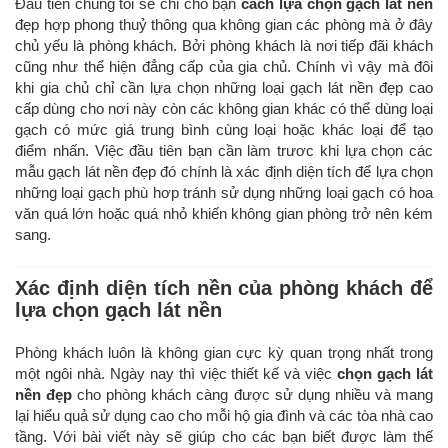
Đầu tiên chúng tôi sẽ chỉ cho bạn
cách lựa chọn gạch lát nền
đẹp hợp phong thuỷ thông qua không gian các phòng mà ở đây
chủ yếu là phòng khách. Bởi phòng khách là nơi tiếp đãi khách
cũng như thể hiện đẳng cấp của gia chủ. Chính vì vậy mà đôi
khi gia chủ chỉ cần lựa chọn những loại gạch lát nền đẹp cao
cấp dùng cho nơi này còn các không gian khác có thể dùng loại
gạch có mức giá trung bình cùng loại hoặc khác loại để tạo
điểm nhấn. Việc đầu tiên bạn cần làm trươc khi lựa chọn các
mẫu gạch lát nền đẹp đó chính là xác định diện tích để lựa chọn
những loại gạch phù hơp tránh sử dụng những loại gạch có hoa
văn quá lớn hoặc quá nhỏ khiến không gian phòng trở nên kém
sang.
Xác định diện tích nền của phòng khách để
lựa chọn gạch lát nền
Phòng khách luôn là không gian cực kỳ quan trọng nhất trong
một ngôi nhà. Ngày nay thì việc thiết kế và việc
chọn gạch lát
nền đẹp
cho phòng khách càng được sử dụng nhiều và mang
lại hiểu quả sử dụng cao cho mỗi hộ gia đình và các tòa nhà cao
tầng. Với bài viết này sẽ giúp cho các bạn biết được làm thế