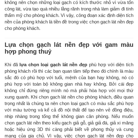
không nên chọn những loại gạch có kích thước nhỏ vì vừa tốn
công lát, vừa tạo quá nhiều lằng rãnh trong nhà làm giảm đi tính
thẩm mỹ cho phòng khách. Vì vậy, công đoạn xác định diện tích
nền của phòng khách là tiền đề trong việc chọn gạch lát nền đẹp
cho phòng khách.
Lựa chọn gạch lát nền đẹp với gam màu
hợp phong thuỷ
Khi đã
lựa chọn loại gạch lát nền đẹp
phù hợp với diện tích
phòng khách rồi thì các bạn quan tâm tiếp theo đó chính là màu
sắc đó có phù hợp với tuổi, mệnh của bạn hay không, nó có
phù hợp với toàn bộ không gian nhà hay không. Bởi cái đẹp
không chỉ đứng riêng mình nó mà phải hòa hợp với mọi thứ
xung quanh. Khi chọn gạch lát nền cho phòng khách, điều quan
trọng nhất là chúng ta nên chọn loại gạch có màu sắc phù hợp
với màu tường và kể cả đồ nội thất để tạo nên vẻ đồng điệu,
nhịp nhàng trong tổng thể không gian căn phòng. Nếu muốn
chọn gạch lát nền theo kiểu gạch giả gỗ, giả giả đá, giả xi măng
hoặc hiệu ứng 3D thì càng phải biết về phong thủy và cung
mạng của gia chủ. Vì vậy, việc chọn gạch lát nền đẹp cho