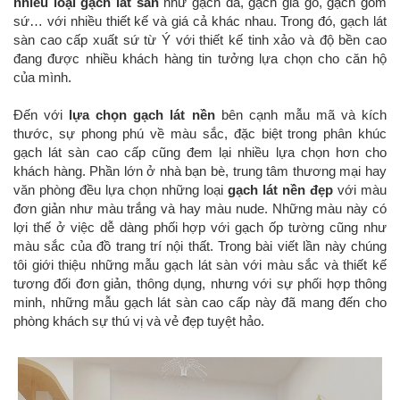
nhiều loại gạch lát sàn
như gạch đá, gạch giả gỗ, gạch gốm
sứ… với nhiều thiết kế và giá cả khác nhau. Trong đó, gạch lát
sàn cao cấp xuất sứ từ Ý với thiết kế tinh xảo và độ bền cao
đang được nhiều khách hàng tin tưởng lựa chọn cho căn hộ
của mình.
Đến với
lựa chọn gạch lát nền
bên cạnh mẫu mã và kích
thước, sự phong phú về màu sắc, đặc biệt trong phân khúc
gạch lát sàn cao cấp cũng đem lại nhiều lựa chọn hơn cho
khách hàng. Phần lớn ở nhà bạn bè, trung tâm thương mại hay
văn phòng đều lựa chọn những loại
gạch lát nền đẹp
với màu
đơn giản như màu trắng và hay màu nude. Những màu này có
lợi thế ở việc dễ dàng phối hợp với gạch ốp tường cũng như
màu sắc của đồ trang trí nội thất. Trong bài viết lần này chúng
tôi giới thiệu những mẫu gạch lát sàn với màu sắc và thiết kế
tương đối đơn giản, thông dụng, nhưng với sự phối hợp thông
minh, những mẫu gạch lát sàn cao cấp này đã mang đến cho
phòng khách sự thú vị và vẻ đẹp tuyệt hảo.