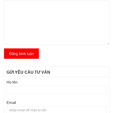
Đăng bình luận
GỬI YÊU CẦU TƯ VẤN
Họ tên
Email