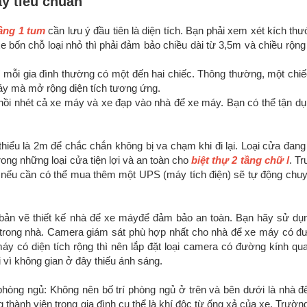
áy tiêu chuẩn
tầng 1 tum
cần lưu ý đầu tiên là diện tích. Bạn phải xem xét kích thư
e bốn chỗ loại nhỏ thì phải đảm bảo chiều dài từ 3,5m và chiều rộn
ì mỗi gia đình thường có một đến hai chiếc. Thông thường, một chi
áy mà mở rộng diện tích tương ứng.
 nhồi nhét cả xe máy và xe đạp vào nhà để xe máy. Bạn có thể tận d
thiểu là 2m để chắc chắn không bị va chạm khi đi lại. Loại cửa đan
rong những loại cửa tiện lợi và an toàn cho
biệt thự 2 tầng chữ l
. T
, nếu cần có thể mua thêm một UPS (máy tích điện) sẽ tự động chu
bản vẽ thiết kế nhà để xe máyđể đảm bảo an toàn. Bạn hãy sử dụ
í trong nhà. Camera giám sát phù hợp nhất cho nhà để xe máy có đ
y có diện tích rộng thì nên lắp đặt loại camera có đường kính qua
vì không gian ở đây thiếu ánh sáng.
phòng ngủ: Không nên bố trí phòng ngủ ở trên và bên dưới là nhà đ
thành viên trong gia đình cụ thể là khí độc từ ống xả của xe. Trườ