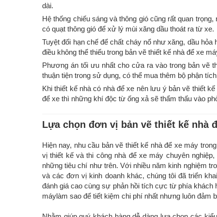
dài.
Hệ thống chiếu sáng và thông gió cũng rất quan trọng, 
có quạt thông gió để xử lý mùi xăng dầu thoát ra từ xe.
Tuyệt đối hạn chế để chất cháy nổ như xăng, dầu hỏa 
điều không thể thiếu trong bản vẽ thiết kế nhà để xe má
Phương án tối ưu nhất cho cửa ra vào trong bản vẽ th
thuận tiện trong sử dụng, có thể mua thêm bộ phận tíc
Khi thiết kế nhà có nhà để xe nên lưu ý bản vẽ thiết 
để xe thì những khí độc từ ống xả sẽ thẩm thấu vào p
Lựa chọn đơn vị bản vẽ thiết kế nhà
Hiện nay, nhu cầu bản vẽ thiết kế nhà để xe máy tro
vị thiết kế và thi công nhà để xe máy chuyên nghiệp,
những tiêu chí như trên. Với nhiều năm kinh nghiệm tro
và các đơn vị kinh doanh khác, chúng tôi đã triển k
đánh giá cao cùng sự phản hồi tích cực từ phía khách 
máylàm sao để tiết kiệm chi phí nhất nhưng luôn đảm bả
Nhằm giúp quý khách hàng dễ dàng lựa chọn các kiểu 