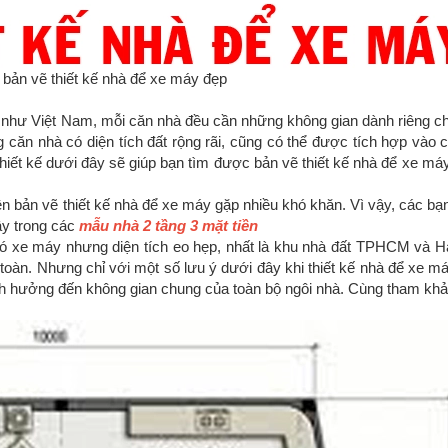
bản vẽ thiết kế nhà để xe máy đẹp
hư Việt Nam, mỗi căn nhà đều cần những không gian dành riêng ch
g căn nhà có diện tích đất rộng rãi, cũng có thể được tích hợp vào
iết kế dưới đây sẽ giúp bạn tìm được bản vẽ thiết kế nhà để xe má
ên bản vẽ thiết kế nhà để xe máy gặp nhiều khó khăn. Vì vậy, các b
ây trong các
mẫu nhà 2 tầng 3 mặt tiền
 có xe máy nhưng diện tích eo hẹp, nhất là khu nhà đất TPHCM và H
 toàn. Nhưng chỉ với một số lưu ý dưới đây khi thiết kế nhà để xe m
nh hưởng đến không gian chung của toàn bộ ngôi nhà. Cùng tham khả