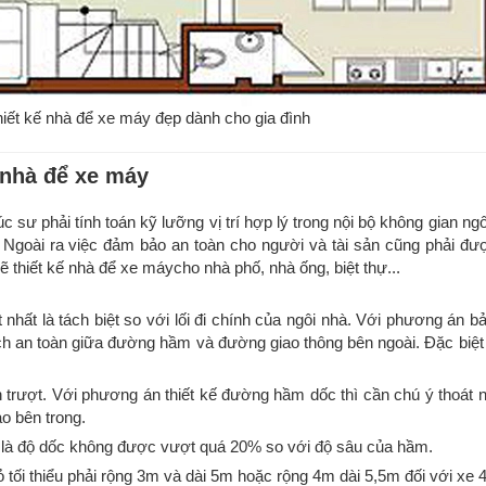
iết kế nhà để xe máy đẹp dành cho gia đình
 nhà để xe máy
c sư phải tính toán kỹ lưỡng vị trí hợp lý trong nội bộ không gian ngô
ất. Ngoài ra việc đảm bảo an toàn cho người và tài sản cũng phải đư
 thiết kế nhà để xe máycho nhà phố, nhà ống, biệt thự...
 nhất là tách biệt so với lối đi chính của ngôi nhà. Với phương án bả
h an toàn giữa đường hầm và đường giao thông bên ngoài. Đặc biệt 
 trượt. Với phương án thiết kế đường hầm dốc thì cần chú ý thoát 
o bên trong.
áy là độ dốc không được vượt quá 20% so với độ sâu của hầm.
 tối thiểu phải rộng 3m và dài 5m hoặc rộng 4m dài 5,5m đối với xe 