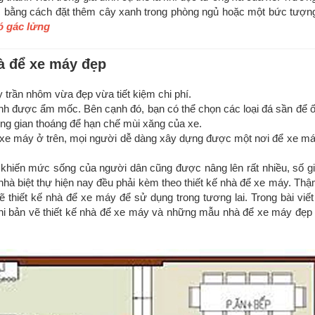
ục bằng cách đặt thêm cây xanh trong phòng ngủ hoặc một bức tượn
ó gác lửng
hà để xe máy đẹp
 trần nhôm vừa đẹp vừa tiết kiệm chi phí.
ánh được ẩm mốc. Bên cạnh đó, bạn có thể chọn các loại đá sần để ố
ông gian thoáng để hạn chế mùi xăng của xe.
ể xe máy ở trên, mọi người dễ dàng xây dựng được một nơi để xe má
 khiến mức sống của người dân cũng được nâng lên rất nhiều, số gi
 nhà biệt thự hiện nay đều phải kèm theo thiết kế nhà để xe máy. Th
thiết kế nhà để xe máy để sử dụng trong tương lai. Trong bài viết
khi bản vẽ thiết kế nhà để xe máy và những mẫu nhà để xe máy đẹp