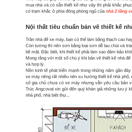
mua nhà và có sẵn thiết kế như vậy thì phải khắc ph
có trạm khắc ở phía đông phòng ngủ của
nhà 2 tầng c
Nội thất tiêu chuẩn bản vẽ thiết kế n
Trần nhà để xe máy, bạn có thể làm bằng thạch cao hay
Còn tường thì nên sơn bằng loại sơn dễ lau chùi và tr
bề mặt. Đặc biệt, khi thiết kế phải làm sao đảm bảo kh
Mong rằng với một số chú ý khi bản vẽ thiết kế nhà đ
và hợp lý.
Nền kinh tế phát triển mạnh trong những năm gần đây
xe máy riêng rất nhiều nên xu hướng thiết kế nhà phố,
số gia chủ chưa có xe máy nhưng vẫn yêu cầu bản vẽ 
Trúc Angcovat xin gửi đến quý khán giả những lưu ý 
nhà phố, nhà biệt thự...