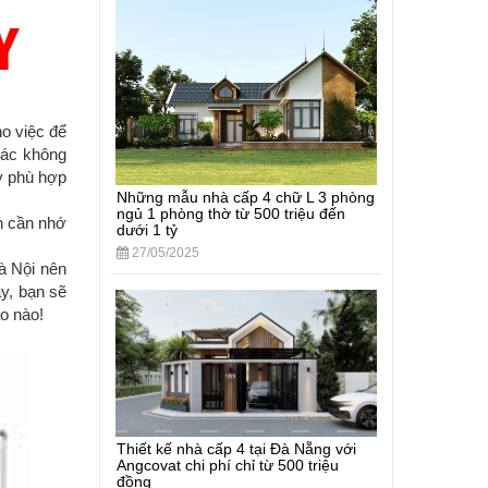
o việc để
 các không
y phù hợp
Những mẫu nhà cấp 4 chữ L 3 phòng
ngủ 1 phòng thờ từ 500 triệu đến
ạn cần nhớ
dưới 1 tỷ
27/05/2025
à Nội nên
áy, bạn sẽ
o nào!
Thiết kế nhà cấp 4 tại Đà Nẵng với
Angcovat chi phí chỉ từ 500 triệu
đồng