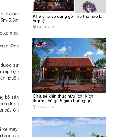
ớc loại xe
KTS chia sẻ dùng gỗ như thế nào là
g 5m-5,5m
hợp lý.
04/11/2021
ếc xe máy
ụng những
g được sử
rường hợp
yển nguồn
Chia sẻ kiến thức hữu ích: Kích
ng bộ sản
thước nhà gỗ 5 gian buồng gói
ường kính
31/08/2021
n sát lớn
ể xe máy.
ng hợp bạn