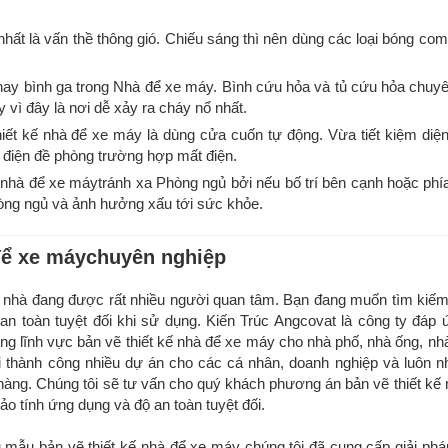
nhất là vấn thề thông gió. Chiếu sáng thì nên dùng các loại bóng co
hay bình ga trong Nhà để xe máy. Bình cứu hỏa và tủ cứu hỏa chuyê
y vì đây là nơi dễ xảy ra cháy nổ nhất.
iết kế nhà để xe máy là dùng cửa cuốn tự động. Vừa tiết kiệm diện
h điện đề phòng trường hợp mất điện.
kế nhà để xe máytránh xa Phòng ngủ bởi nếu bố trí bên cạnh hoặc phí
hòng ngủ và ảnh hưởng xấu tới sức khỏe.
 để xe máychuyên nghiệp
ng nhà đang được rất nhiều người quan tâm. Bạn đang muốn tìm kiế
 an toàn tuyệt đối khi sử dụng. Kiến Trúc Angcovat là công ty đáp
ng lĩnh vực bản vẽ thiết kế nhà để xe máy cho nhà phố, nhà ống, nhà
hai thành công nhiều dự án cho các cá nhân, doanh nghiệp và luôn 
hàng. Chúng tôi sẽ tư vấn cho quý khách phương án bản vẽ thiết kế 
o tính ứng dụng và độ an toàn tuyệt đối.
mẫu bản vẽ thiết kế nhà để xe máy chúng tôi đã cung cấp giải phá