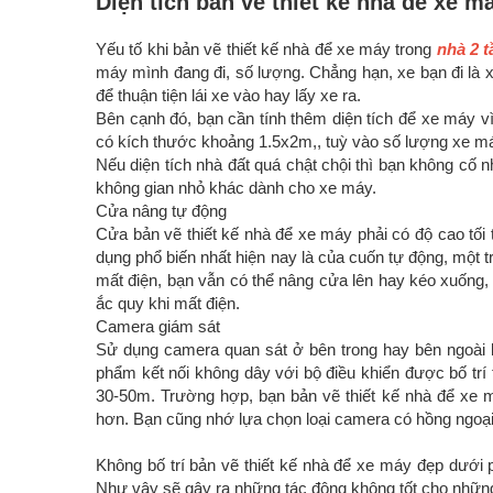
Diện tích bản vẽ thiết kế nhà để xe m
Yếu tố khi bản vẽ thiết kế nhà để xe máy trong
nhà 2 
máy mình đang đi, số lượng. Chẳng hạn, xe bạn đi là x
để thuận tiện lái xe vào hay lấy xe ra.
Bên cạnh đó, bạn cần tính thêm diện tích để xe máy v
có kích thước khoảng 1.5x2m,, tuỳ vào số lượng xe m
Nếu diện tích nhà đất quá chật chội thì bạn không cố
không gian nhỏ khác dành cho xe máy.
Cửa nâng tự động
Cửa bản vẽ thiết kế nhà để xe máy phải có độ cao tối 
dụng phổ biến nhất hiện nay là của cuốn tự động, một t
mất điện, bạn vẫn có thể nâng cửa lên hay kéo xuống
ắc quy khi mất điện.
Camera giám sát
Sử dụng camera quan sát ở bên trong hay bên ngoài 
phẩm kết nối không dây với bộ điều khiển được bố tr
30-50m. Trường hợp, bạn bản vẽ thiết kế nhà để xe má
hơn. Bạn cũng nhớ lựa chọn loại camera có hồng ngoại 
Không bố trí bản vẽ thiết kế nhà để xe máy đẹp dưới 
Như vậy sẽ gây ra những tác động không tốt cho những 