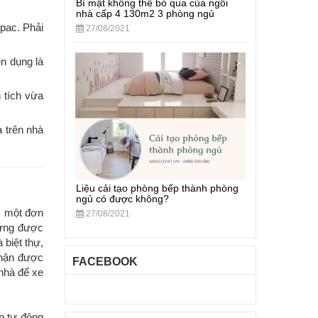
Bí mật không thể bỏ qua của ngôi
nhà cấp 4 130m2 3 phòng ngủ
mpac. Phải
27/08/2021
n dụng là
 tích vừa
a trên nhà
Liệu cải tạo phòng bếp thành phòng
ngủ có được không?
m một đơn
27/08/2021
 ứng được
 biệt thự,
nhận được
FACEBOOK
nhà để xe
p tự động