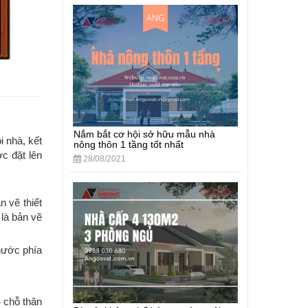
Nắm bắt cơ hội sở hữu mẫu nhà
i nhà, kết
nông thôn 1 tầng tốt nhất
ợc đặt lên
28/08/2021
n vẽ thiết
là bản vẽ
nước phía
4 chỗ thân