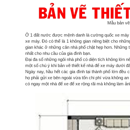
Mẫu bản vẽ 
Ở 1 đất nước được mệnh danh là cường quốc xe máy n
xe máy. Đó có thể là 1 không gian riêng biệt cho nhữn
gian khác ở những căn nhà phố chật hẹp hơn. Những th
nhất cho nhu cầu của gia đình bạn.
Đại đa số những ngôi nhà phố có diện tích không lớn n
một số chú ý khi bản vẽ thiết kế nhà để xe máy dưới đ
Ngày nay, hầu hết các gia đình tại thành phố lớn đều
họ phải gửi xe bên ngoài vừa tốn chi phí vừa không an
có ngay một nhà để xe để xe rộng rãi mà không làm ả