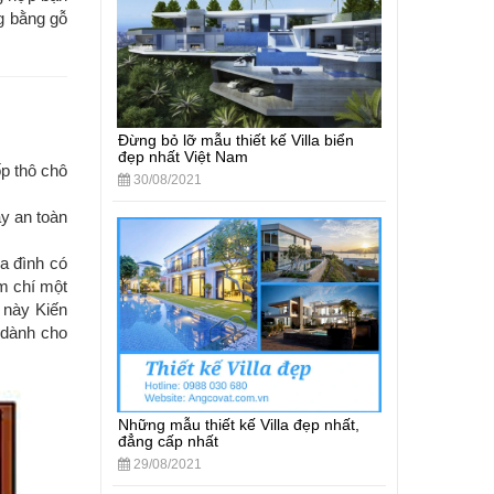
g bằng gỗ
Đừng bỏ lỡ mẫu thiết kế Villa biển
đẹp nhất Việt Nam
p thô chô
30/08/2021
y an toàn
a đình có
ậm chí một
 này Kiến
 dành cho
Những mẫu thiết kế Villa đẹp nhất,
đẳng cấp nhất
29/08/2021