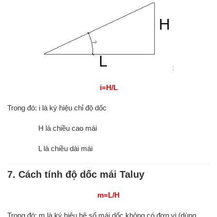
i=H/L
Trong đó: i là ký hiệu chỉ độ dốc
H là chiều cao mái
L là chiều dài mái
7. Cách tính độ dốc mái Taluy
m=L/H
Trong đó: m là ký hiệu hệ số mái dốc không có đơn vị (dùng