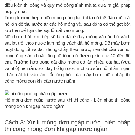
điều kiện thi công và quy mô công trình mà ta đưa ra giải pháp
hợp lý nhất.
Trong trường hợp nhiều móng cùng lúc thì ta có thể đào một cái
hố lớn để thu nước từ các hố móng về, sau đó ta có thể gọt bớt
lớp trên để hạn chế sạt lở đất vào móng.
Nếu bơm hút trực tiếp sẽ làm đất ở đáy móng và các bờ vách
sạt lở, trôi theo nước làm hỏng vách đất hố móng. Để máy bơm
hoạt động tốt và đất không chảy theo nước, nên đặt đầu vòi hút
trong ống sành hoặc ống bê tông có đường kính từ 40 đến 60
cm. Trường hợp trong đất đào móng có lẫn nhiều cát hạt (vừa
và nhỏ) nên rải dưới đáy hố tụ nước một lớp sỏi nhỏ nhằm ngăn
chặn cát lọt vào làm tắc ống hút của máy bơm biện pháp thi
công móng đơn khi gặp nước ngầm
Hố móng đơn ngập nước sau khi thi công - biện pháp thi công
móng đơn khi gặp nước ngầm
Cách 3: Xử lí móng đơn ngập nước -biện pháp
thi công móng đơn khi gặp nước ngầm