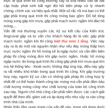
thực tế quá trình thi công thường xảy ra khá nhiều vấn đề bất
cập hoặc phát sinh bất ngờ đòi hỏi biện pháp xử lý nhanh
chóng, chính xác và hiệu quả nhất. Một số rắc rối mà bạn có thể
gặp phải trong quá trình thi công móng bao gồm: Đổ bê tông
móng xong gặp trời mưa, gặp phải mạch nước ngầm khi đào hố
móng,...
Vấn đề mà thường xuyên các kỹ sư kết cấu của Kiến trúc
Angcovat gặp và tư vấn cho khách hàng đó là việc gặp phải
mạch nước ngầm khi thi công
biệt thự mini 1 tầng
. Việc này
xảy ra là do một vài nguyên nhân như nếu đáy móng thấp hơn
mực nước ngầm thì hố móng sẽ bị ngập nước và cần đến biện
pháp thi công móng đơn khi gặp nước ngầm. Hoặc hố móng
ngập nước do trong quá trình thi công gặp phải trời mưa quá lớn
mà hệ thống tiêu - thoát nước không đáp ứng kịp, điều này gây
ra rất nhiều khó khăn trong quá trình thi công. Khi gặp trường
hợp này, người kỹ sư cần có những giải pháp thi công hợp lý
nhất để có thể hoàn thành công tác móng mà vẫn phải đảm bảo
chất lượng móng cũng như chất lượng của toàn bộ công trình
sau này. Người chủ nhà cũng cần phải nắm được các cách giải
quyết để theo dõi, giám sát và áp dụng nếu như xảy ra vào công
trình nhà của mình.
Nhận thấy tầm quan trọng của vấn đề này, trong nội dung dưới