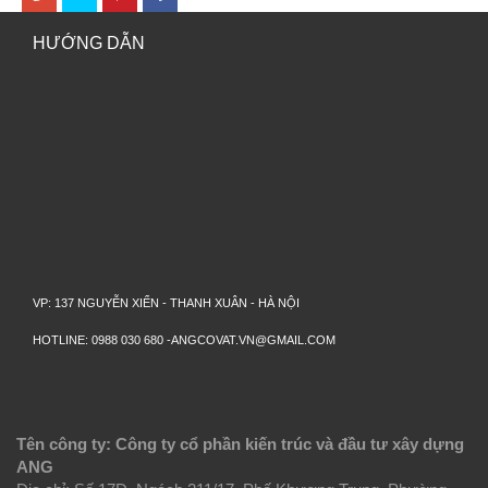
HƯỚNG DẪN
VP: 137 NGUYỄN XIỂN - THANH XUÂN - HÀ NỘI
HOTLINE: 0988 030 680 -ANGCOVAT.VN@GMAIL.COM
Tên công ty: Công ty cổ phần kiến trúc và đầu tư xây dựng
ANG