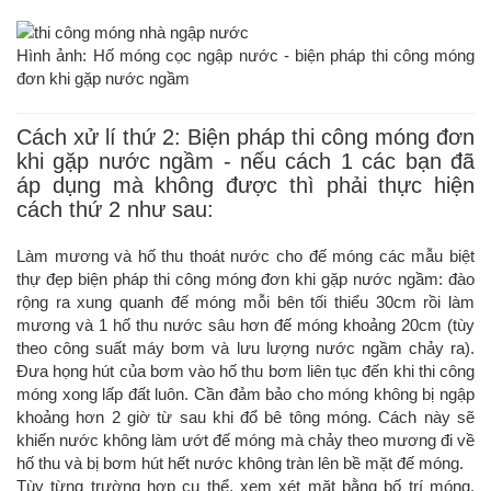
Hình ảnh: Hố móng cọc ngập nước - biện pháp thi công móng
đơn khi gặp nước ngầm
Cách xử lí thứ 2: Biện pháp thi công móng đơn
khi gặp nước ngầm - nếu cách 1 các bạn đã
áp dụng mà không được thì phải thực hiện
cách thứ 2 như sau:
Làm mương và hố thu thoát nước cho đế móng các mẫu biệt
thự đẹp biện pháp thi công móng đơn khi gặp nước ngầm: đào
rộng ra xung quanh đế móng mỗi bên tối thiểu 30cm rồi làm
mương và 1 hố thu nước sâu hơn đế móng khoảng 20cm (tùy
theo công suất máy bơm và lưu lượng nước ngầm chảy ra).
Đưa họng hút của bơm vào hố thu bơm liên tục đến khi thi công
móng xong lấp đất luôn. Cần đảm bảo cho móng không bị ngập
khoảng hơn 2 giờ từ sau khi đổ bê tông móng. Cách này sẽ
khiến nước không làm ướt đế móng mà chảy theo mương đi về
hố thu và bị bơm hút hết nước không tràn lên bề mặt đế móng.
Tùy từng trường hợp cụ thể, xem xét mặt bằng bố trí móng,