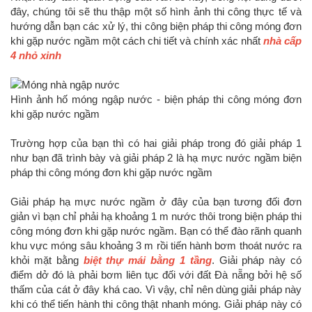
đây, chúng tôi sẽ thu thập một số hình ảnh thi công thực tế và
hướng dẫn bạn các xử lý, thi công biện pháp thi công móng đơn
khi gặp nước ngầm một cách chi tiết và chính xác nhất
nhà cấp
4 nhỏ xinh
Hình ảnh hố móng ngập nước - biện pháp thi công móng đơn
khi gặp nước ngầm
Trường hợp của bạn thì có hai giải pháp trong đó giải pháp 1
như bạn đã trình bày và giải pháp 2 là hạ mực nước ngầm biện
pháp thi công móng đơn khi gặp nước ngầm
Giải pháp hạ mực nước ngầm ở đây của bạn tương đối đơn
giản vì bạn chỉ phải hạ khoảng 1 m nước thôi trong biện pháp thi
công móng đơn khi gặp nước ngầm. Bạn có thể đào rãnh quanh
khu vực móng sâu khoảng 3 m rồi tiến hành bơm thoát nước ra
khỏi mặt bằng
biệt thự mái bằng 1 tầng
. Giải pháp này có
điểm dở đó là phải bơm liên tục đối với đất Đà nẵng bởi hệ số
thấm của cát ở đây khá cao. Vì vậy, chỉ nên dùng giải pháp này
khi có thể tiến hành thi công thật nhanh móng. Giải pháp này có