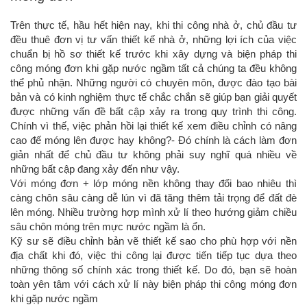
Trên thực tế, hầu hết hiện nay, khi thi công nhà ở, chủ đầu tư
đều thuê đơn vị tư vấn thiết kế nhà ở, những lợi ích của việc
chuẩn bị hồ sơ thiết kế trước khi xây dựng và biện pháp thi
công móng đơn khi gặp nước ngầm tất cả chúng ta đều không
thể phủ nhận. Những người có chuyên môn, được đào tạo bài
bản và có kinh nghiệm thực tế chắc chắn sẽ giúp bạn giải quyết
được những vấn đề bất cập xảy ra trong quy trình thi công.
Chính vì thế, việc phản hồi lại thiết kế xem điều chỉnh có nâng
cao đế móng lên được hay không?- Đó chính là cách làm đơn
giản nhất để chủ đầu tư không phải suy nghĩ quá nhiều về
những bất cập đang xảy đến như vậy.
Với móng đơn + lớp móng nền không thay đổi bao nhiêu thì
càng chôn sâu càng dễ lún vì đã tăng thêm tải trọng để đất đè
lên móng. Nhiều trường hợp mình xử lí theo hướng giảm chiều
sâu chôn móng trên mực nước ngầm là ổn.
Kỹ sư sẽ điều chỉnh bản vẽ thiết kế sao cho phù hợp với nền
địa chất khi đó, việc thi công lại được tiến tiếp tục dựa theo
những thông số chính xác trong thiết kế. Do đó, bạn sẽ hoàn
toàn yên tâm với cách xử lí này biện pháp thi công móng đơn
khi gặp nước ngầm