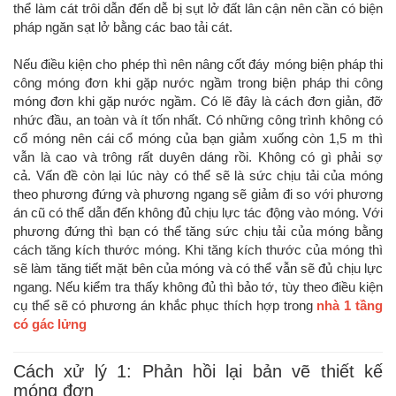
thể làm cát trôi dẫn đến dễ bị sụt lở đất lân cận nên cần có biện
pháp ngăn sạt lở bằng các bao tải cát.
Nếu điều kiện cho phép thì nên nâng cốt đáy móng biện pháp thi
công móng đơn khi gặp nước ngầm trong biện pháp thi công
móng đơn khi gặp nước ngầm. Có lẽ đây là cách đơn giản, đỡ
nhức đầu, an toàn và ít tốn nhất. Có những công trình không có
cổ móng nên cái cổ móng của bạn giảm xuống còn 1,5 m thì
vẫn là cao và trông rất duyên dáng rồi. Không có gì phải sợ
cả. Vấn đề còn lại lúc này có thể sẽ là sức chịu tải của móng
theo phương đứng và phương ngang sẽ giảm đi so với phương
án cũ có thể dẫn đến không đủ chịu lực tác động vào móng. Với
phương đứng thì bạn có thể tăng sức chịu tải của móng bằng
cách tăng kích thước móng. Khi tăng kích thước của móng thì
sẽ làm tăng tiết mặt bên của móng và có thể vẫn sẽ đủ chịu lực
ngang. Nếu kiểm tra thấy không đủ thì bảo tớ, tùy theo điều kiện
cụ thể sẽ có phương án khắc phục thích hợp trong
nhà 1 tầng
có gác lửng
Cách xử lý 1: Phản hồi lại bản vẽ thiết kế
móng đơn