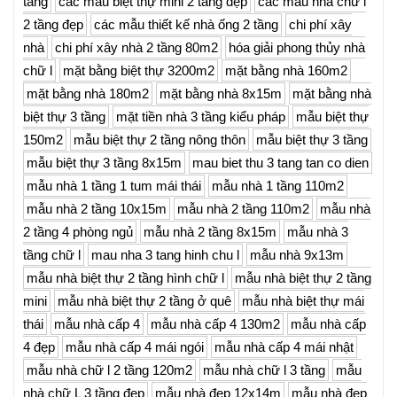
tầng
các mẫu biệt thự mini 2 tầng đẹp
các mẫu nhà chữ l
2 tầng đẹp
các mẫu thiết kế nhà ống 2 tầng
chi phí xây
nhà
chi phí xây nhà 2 tầng 80m2
hóa giải phong thủy nhà
chữ l
mặt bằng biệt thự 3200m2
mặt bằng nhà 160m2
mặt bằng nhà 180m2
mặt bằng nhà 8x15m
mặt bằng nhà
biệt thự 3 tầng
mặt tiền nhà 3 tầng kiểu pháp
mẫu biệt thự
150m2
mẫu biệt thự 2 tầng nông thôn
mẫu biệt thự 3 tầng
mẫu biệt thự 3 tầng 8x15m
mau biet thu 3 tang tan co dien
mẫu nhà 1 tầng 1 tum mái thái
mẫu nhà 1 tầng 110m2
mẫu nhà 2 tầng 10x15m
mẫu nhà 2 tầng 110m2
mẫu nhà
2 tầng 4 phòng ngủ
mẫu nhà 2 tầng 8x15m
mẫu nhà 3
tầng chữ l
mau nha 3 tang hinh chu l
mẫu nhà 9x13m
mẫu nhà biệt thự 2 tầng hình chữ l
mẫu nhà biệt thự 2 tầng
mini
mẫu nhà biệt thự 2 tầng ở quê
mẫu nhà biệt thự mái
thái
mẫu nhà cấp 4
mẫu nhà cấp 4 130m2
mẫu nhà cấp
4 đẹp
mẫu nhà cấp 4 mái ngói
mẫu nhà cấp 4 mái nhật
mẫu nhà chữ l 2 tầng 120m2
mẫu nhà chữ l 3 tầng
mẫu
nhà chữ L 3 tầng đẹp
mẫu nhà đẹp 12x14m
mẫu nhà đẹp