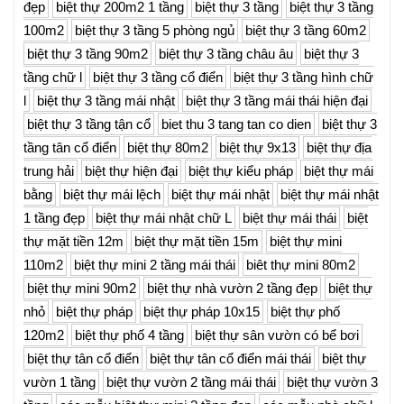
đẹp
biệt thự 200m2 1 tầng
biệt thự 3 tầng
biệt thự 3 tầng
100m2
biệt thự 3 tầng 5 phòng ngủ
biệt thự 3 tầng 60m2
biệt thự 3 tầng 90m2
biệt thự 3 tầng châu âu
biệt thự 3
tầng chữ l
biệt thự 3 tầng cổ điển
biệt thự 3 tầng hình chữ
l
biệt thự 3 tầng mái nhật
biệt thự 3 tầng mái thái hiện đại
biệt thự 3 tầng tận cổ
biet thu 3 tang tan co dien
biệt thự 3
tầng tân cổ điển
biệt thự 80m2
biệt thự 9x13
biệt thự địa
trung hải
biệt thự hiện đại
biệt thự kiểu pháp
biệt thự mái
bằng
biệt thự mái lệch
biệt thự mái nhật
biệt thự mái nhật
1 tầng đẹp
biệt thự mái nhật chữ L
biệt thự mái thái
biệt
thự mặt tiền 12m
biệt thự mặt tiền 15m
biệt thự mini
110m2
biệt thự mini 2 tầng mái thái
biêt thự mini 80m2
biệt thự mini 90m2
biệt thự nhà vườn 2 tầng đẹp
biệt thự
nhỏ
biệt thự pháp
biệt thự pháp 10x15
biệt thự phố
120m2
biệt thự phố 4 tầng
biệt thự sân vườn có bể bơi
biệt thự tân cổ điển
biệt thự tân cổ điển mái thái
biệt thự
vườn 1 tầng
biệt thự vườn 2 tầng mái thái
biệt thự vườn 3