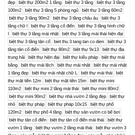
đẹp
biệt thự 200m2 1 tầng
biệt thự 3 tầng
biệt thự 3 tầng
100m2
biệt thự 3 tầng 5 phòng ngủ
biệt thự 3 tầng 60m2
biệt thự 3 tầng 90m2
biệt thự 3 tầng châu âu
biệt thự 3
tầng chữ l
biệt thự 3 tầng cổ điển
biệt thự 3 tầng hình chữ
l
biệt thự 3 tầng mái nhật
biệt thự 3 tầng mái thái hiện đại
biệt thự 3 tầng tận cổ
biet thu 3 tang tan co dien
biệt thự 3
tầng tân cổ điển
biệt thự 80m2
biệt thự 9x13
biệt thự địa
trung hải
biệt thự hiện đại
biệt thự kiểu pháp
biệt thự mái
bằng
biệt thự mái lệch
biệt thự mái nhật
biệt thự mái nhật
1 tầng đẹp
biệt thự mái nhật chữ L
biệt thự mái thái
biệt
thự mặt tiền 12m
biệt thự mặt tiền 15m
biệt thự mini
110m2
biệt thự mini 2 tầng mái thái
biêt thự mini 80m2
biệt thự mini 90m2
biệt thự nhà vườn 2 tầng đẹp
biệt thự
nhỏ
biệt thự pháp
biệt thự pháp 10x15
biệt thự phố
120m2
biệt thự phố 4 tầng
biệt thự sân vườn có bể bơi
biệt thự tân cổ điển
biệt thự tân cổ điển mái thái
biệt thự
vườn 1 tầng
biệt thự vườn 2 tầng mái thái
biệt thự vườn 3