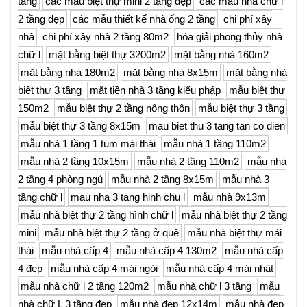
tầng
các mẫu biệt thự mini 2 tầng đẹp
các mẫu nhà chữ l
2 tầng đẹp
các mẫu thiết kế nhà ống 2 tầng
chi phí xây
nhà
chi phí xây nhà 2 tầng 80m2
hóa giải phong thủy nhà
chữ l
mặt bằng biệt thự 3200m2
mặt bằng nhà 160m2
mặt bằng nhà 180m2
mặt bằng nhà 8x15m
mặt bằng nhà
biệt thự 3 tầng
mặt tiền nhà 3 tầng kiểu pháp
mẫu biệt thự
150m2
mẫu biệt thự 2 tầng nông thôn
mẫu biệt thự 3 tầng
mẫu biệt thự 3 tầng 8x15m
mau biet thu 3 tang tan co dien
mẫu nhà 1 tầng 1 tum mái thái
mẫu nhà 1 tầng 110m2
mẫu nhà 2 tầng 10x15m
mẫu nhà 2 tầng 110m2
mẫu nhà
2 tầng 4 phòng ngủ
mẫu nhà 2 tầng 8x15m
mẫu nhà 3
tầng chữ l
mau nha 3 tang hinh chu l
mẫu nhà 9x13m
mẫu nhà biệt thự 2 tầng hình chữ l
mẫu nhà biệt thự 2 tầng
mini
mẫu nhà biệt thự 2 tầng ở quê
mẫu nhà biệt thự mái
thái
mẫu nhà cấp 4
mẫu nhà cấp 4 130m2
mẫu nhà cấp
4 đẹp
mẫu nhà cấp 4 mái ngói
mẫu nhà cấp 4 mái nhật
mẫu nhà chữ l 2 tầng 120m2
mẫu nhà chữ l 3 tầng
mẫu
nhà chữ L 3 tầng đẹp
mẫu nhà đẹp 12x14m
mẫu nhà đẹp