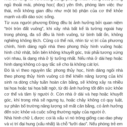
ngủ thoải mái, phòng học( đọc) yên tĩnh, phòng làm việc thư
thái, mỗi không gian đều như một bộ phận của cơ thể khỏe
mạnh và dồi dào sức sống.
Từ xưa người phương Đông đều bị ảnh hưởng bởi quan niệm
“trời tròn đất vuông”, khi xây nhà bất kể là tường ngoài hay
trong phòng, đa số đều là hình vuông, tứ bình bất ổn, không
nghiêng không lệch. Cũng có thể nói, nhìn từ vị trí của phương
chính, hình dáng ngôi nhà theo phong thủy hình vuông hoặc
hình chữ nhật, bốn bên không khuyết góc, trái phải tương xứng
với nhau, là dạng nhà ở lý tưởng nhất. Nếu nhà ở dài hẹp hoặc
hình dạng không có quy tắc sẽ cho là không cát lợi.
Đó là vì theo nguyên tắc phong thủy học, hình dáng ngôi nhà
theo phong thủy hình vuông có thể khiến năng lượng của khí
sinh ra dòng chảy tuần hoàn cân bằng, sẽ không xảy ra nhiều
tai họa hoặc tai họa bất ngờ, từ đó ảnh hưởng tốt đến sức khỏe
cơ thể và tâm lý người ở. Còn nhà ở dài và hẹp hoặc khuyết
góc, khí trong nhà sẽ ngưng tụ, hoặc chảy không có quy luật,
sự phân bố trường năng lượng sẽ mất cân bằng, có ảnh hưởng
đến sức khỏe và cuộc sống thường ngày của người ở.
Nhà hình chữ L được coi là xấu vì nó trông giống cao dao phay
và vị trí đại hung (xấu nhất) là chỗ “lưỡi dao”. Nếu phòng trẻ em