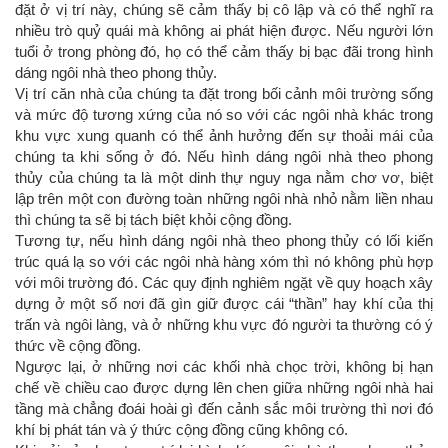
đặt ở vị trí này, chúng sẽ cảm thấy bị cô lập và có thể nghĩ ra
nhiều trò quỷ quái mà không ai phát hiện được. Nếu người lớn
tuổi ở trong phòng đó, họ có thể cảm thấy bị bạc đãi trong hình
dáng ngôi nhà theo phong thủy.
Vị trí căn nhà của chúng ta đặt trong bối cảnh môi trường sống
và mức độ tương xứng của nó so với các ngôi nhà khác trong
khu vực xung quanh có thể ảnh hưởng đến sự thoải mái của
chúng ta khi sống ở đó. Nếu hình dáng ngôi nhà theo phong
thủy của chúng ta là một dinh thự nguy nga nằm chơ vơ, biệt
lập trên một con đường toàn những ngôi nhà nhỏ nằm liền nhau
thì chúng ta sẽ bị tách biệt khỏi cộng đồng.
Tương tự, nếu hình dáng ngôi nhà theo phong thủy có lối kiến
trúc quá lạ so với các ngôi nhà hàng xóm thì nó không phù hợp
với môi trường đó. Các quy định nghiêm ngặt về quy hoạch xây
dựng ở một số nơi đã gìn giữ được cái “thần” hay khí của thị
trấn và ngôi làng, và ở những khu vực đó người ta thường có ý
thức về cộng đồng.
Ngược lại, ở những nơi các khối nhà chọc trời, không bị hạn
chế về chiều cao được dựng lên chen giữa những ngôi nhà hai
tầng mà chẳng đoái hoài gì đến cảnh sắc môi trường thì nơi đó
khí bị phát tán và ý thức cộng đồng cũng không có.