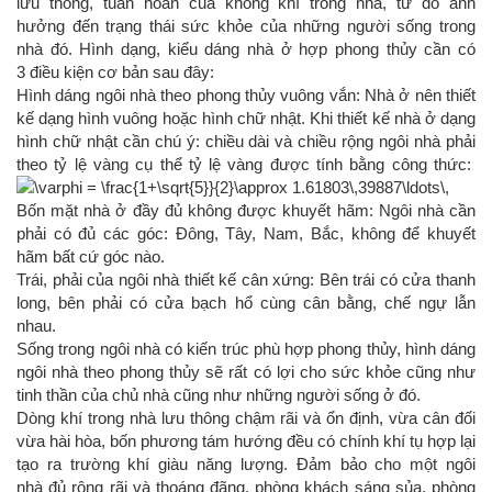
lưu thông, tuần hoàn của không khí trong nhà, từ đó ảnh
hưởng đến trạng thái sức khỏe của những người sống trong
nhà đó. Hình dạng, kiểu dáng nhà ở hợp phong thủy cần có
3 điều kiện cơ bản sau đây:
Hình dáng ngôi nhà theo phong thủy vuông vắn: Nhà ở nên thiết
kế dạng hình vuông hoặc hình chữ nhật. Khi thiết kế nhà ở dạng
hình chữ nhật cần chú ý: chiều dài và chiều rộng ngôi nhà phải
theo tỷ lệ vàng cụ thể tỷ lệ vàng được tính bằng công thức:
Bốn mặt nhà ở đầy đủ không được khuyết hãm: Ngôi nhà cần
phải có đủ các góc: Đông, Tây, Nam, Bắc, không để khuyết
hãm bất cứ góc nào.
Trái, phải của ngôi nhà thiết kế cân xứng: Bên trái có cửa thanh
long, bên phải có cửa bạch hổ cùng cân bằng, chế ngự lẫn
nhau.
Sống trong ngôi nhà có kiến trúc phù hợp phong thủy, hình dáng
ngôi nhà theo phong thủy sẽ rất có lợi cho sức khỏe cũng như
tinh thần của chủ nhà cũng như những người sống ở đó.
Dòng khí trong nhà lưu thông chậm rãi và ổn định, vừa cân đối
vừa hài hòa, bốn phương tám hướng đều có chính khí tụ hợp lại
tạo ra trường khí giàu năng lượng. Đảm bảo cho một ngôi
nhà đủ rộng rãi và thoáng đãng, phòng khách sáng sủa, phòng