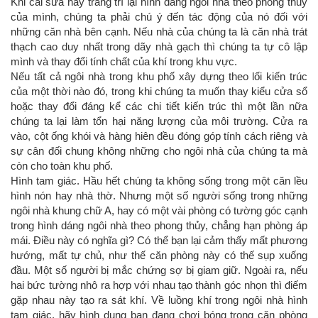
Khi cải sửa hay trang trí lại hình dáng ngôi nhà theo phong thủy
của mình, chúng ta phải chú ý đến tác động của nó đối với
những căn nhà bên cạnh. Nếu nhà của chúng ta là căn nhà trát
thạch cao duy nhất trong dãy nhà gạch thì chúng ta tự cô lập
mình và thay đổi tính chất của khí trong khu vực.
Nếu tất cả ngôi nhà trong khu phố xây dựng theo lối kiến trúc
của một thời nào đó, trong khi chúng ta muốn thay kiểu cửa sổ
hoặc thay đổi đáng kể các chi tiết kiến trúc thì một lần nữa
chúng ta lại làm tổn hại năng lượng của môi trường. Cửa ra
vào, cột ống khói và hàng hiên đều đóng góp tính cách riêng và
sự cân đối chung không những cho ngôi nhà của chúng ta mà
còn cho toàn khu phố.
Hình tam giác. Hầu hết chúng ta không sống trong một căn lều
hình nón hay nhà thờ. Nhưng một số người sống trong những
ngôi nhà khung chữ A, hay có một vài phòng có tường góc cạnh
trong hình dáng ngôi nhà theo phong thủy, chẳng hạn phòng áp
mái. Điều này có nghĩa gì? Có thể bạn lại cảm thấy mất phương
hướng, mất tự chủ, như thế căn phòng này có thế sụp xuống
đầu. Một số người bị mắc chứng sợ bị giam giữ. Ngoài ra, nếu
hai bức tường nhô ra hợp với nhau tạo thành góc nhọn thì điếm
gặp nhau này tạo ra sát khí. Về luồng khí trong ngôi nhà hình
tam giác, hãy hình dung bạn đang chơi bóng trong căn phòng