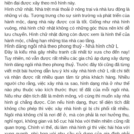
hiện đại được xây theo mô hình này.
Hình chữ nhật. Nhà trệt mái thoải ở nông trại và nhà lưu động là
những ví dụ. Tượng trưng cho sự sinh trường và phát triển cùa
hành mộc, dạng nhà này được coi là tốt. Giống như nhà hình
vuông, nhà hình chữ nhật không có những góc thừa nên khí dễ
lưu chuyển. Hình chữ nhật đứng còn được xem là hình thế của
hành mộc, chẳng hạn những tòa nhà cao tầng.
Hình dáng ngôi nhà theo phong thuỷ - Nhà hình chữ L
Đây là kiểu nhà gây nhiều tranh cãi nhất từ xưa cho đến nay!
Tuy nhiên, nó vẫn được rất nhiều các gia chủ áp dụng xây dựng
hình dáng ngôi nhà theo phong thuỷ. Trước đây tôi cũng đã từng
viết một bài hướng dẫn lưu ý khi xây nhà hình chữ L rất chi tiết
và nhận được rất nhiều quan tâm từ phía khách hàng. Nhiều
người cho rằng, việc xây nhà ra sao, hình dạng nhà ở như thế
nào phụ thuộc vào kích thước thực tế đất của mỗi ngôi nhà.
Nếu như diện tích đất là mênh mông, vô cùng thì muốn xây nhà
hình gì chẳng được. Còn nếu hình dạng, thực tế diện tích đất
không cho phép thì việc xây nhà hình gì bị chi phối rất nhiều.
Ngôi nhà không chỉ là nơi để ở, mà còn phải là nơi hưởng thụ,
nghỉ ngơi, không gian và bố cục hài hòa với thiên nhiên cũng rất
quan trọng. Chính vì thế, dù làm nhà hình gì thì việc hài hòa với
xung quanh, phù hợp với nhu cầu sử dụng của gia đình phải