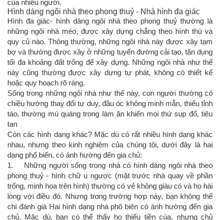
của nhiều người.
Hình dáng ngôi nhà theo phong thuỷ - Nhà hình đa giác
Hình đa giác- hình dáng ngôi nhà theo phong thuỷ thường là
những ngôi nhà méo, được xây dựng chẳng theo hình thù và
quy củ nào. Thông thường, những ngôi nhà này được xây tạm
bợ và thường được xây ở những tuyến đường cải tạo, tận dụng
tối đa khoảng đất trống để xây dựng. Những ngôi nhà như thế
này cũng thường được xây dựng tự phát, không có thiết kế
hoặc quy hoạch rõ ràng.
Sống trong những ngôi nhà như thế này, con người thường có
chiều hướng thay đổi tư duy, đầu óc không minh mẫn, thiếu tỉnh
táo, thường mù quáng trong làm ăn khiến mọi thứ sụp đổ, tiêu
tan
Còn các hình dạng khác? Mặc dù có rất nhiều hình dạng khác
nhau, nhưng theo kinh nghiệm của chúng tôi, dưới đây là hai
dạng phổ biến, có ánh hường đến gia chủ:
1. Những người sống trong nhà có hình dáng ngôi nhà theo
phong thuỷ - hình chữ u ngược (mặt trước nhà quay về phần
trống, minh họa trên hình) thường có vẻ không giàu có và họ hài
lòng với điều đó. Nhưng trong trường hợp này, bạn không thế
chi đánh giá Hai hình dạng nhà phô biên có ánh hường đến gia
chủ. Mặc dù, bạn có thể thấy họ thiếu tiền cúa, nhưng chủ