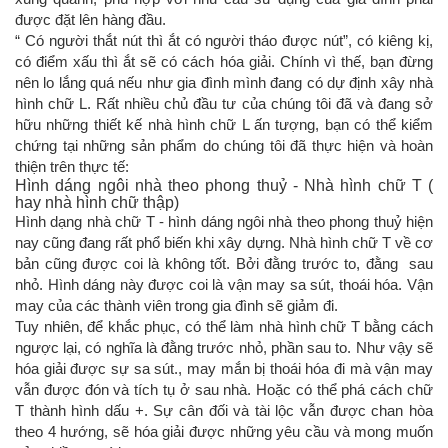
được đặt lên hàng đầu.
“ Có người thắt nút thì ắt có người tháo được nút”, có kiêng kị,
có điểm xấu thì ắt sẽ có cách hóa giải. Chính vì thế, bạn đừng
nên lo lắng quá nếu như gia đình mình đang có dự định xây nhà
hình chữ L. Rất nhiều chủ đầu tư của chúng tôi đã và đang sở
hữu những thiết kế nhà hình chữ L ấn tượng, bạn có thể kiểm
chứng tại những sản phẩm do chúng tôi đã thực hiện và hoàn
thiện trên thực tế:
Hình dáng ngôi nhà theo phong thuỷ - Nhà hình chữ T (
hay nhà hình chữ thập)
Hình dạng nhà chữ T - hình dáng ngôi nhà theo phong thuỷ hiện
nay cũng đang rất phổ biến khi xây dựng. Nhà hình chữ T về cơ
bản cũng được coi là không tốt. Bởi đằng trước to, đằng sau
nhỏ. Hình dáng này được coi là vận may sa sút, thoái hóa. Vận
may của các thành viên trong gia đình sẽ giảm đi.
Tuy nhiên, để khắc phục, có thể làm nhà hình chữ T bằng cách
ngược lại, có nghĩa là đằng trước nhỏ, phần sau to. Như vậy sẽ
hóa giải được sự sa sút., may mắn bị thoái hóa đi mà vận may
vẫn được đón và tích tụ ở sau nhà. Hoặc có thể phá cách chữ
T thành hình dấu +. Sự cân đối và tài lộc vẫn được chan hòa
theo 4 hướng, sẽ hóa giải được những yêu cầu và mong muốn