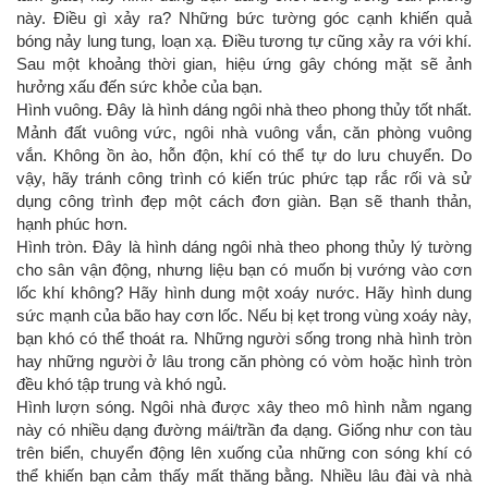
này. Điều gì xảy ra? Những bức tường góc cạnh khiến quả
bóng nảy lung tung, loạn xạ. Điều tương tự cũng xảy ra với khí.
Sau một khoảng thời gian, hiệu ứng gây chóng mặt sẽ ảnh
hưởng xấu đến sức khỏe của bạn.
Hình vuông. Đây là hình dáng ngôi nhà theo phong thủy tốt nhất.
Mảnh đất vuông vức, ngôi nhà vuông vắn, căn phòng vuông
vắn. Không ồn ào, hỗn độn, khí có thể tự do lưu chuyển. Do
vậy, hãy tránh công trình có kiến trúc phức tạp rắc rối và sử
dụng công trình đẹp một cách đơn giàn. Bạn sẽ thanh thản,
hạnh phúc hơn.
Hình tròn. Đây là hình dáng ngôi nhà theo phong thủy lý tường
cho sân vận động, nhưng liệu bạn có muốn bị vướng vào cơn
lốc khí không? Hãy hình dung một xoáy nước. Hãy hình dung
sức mạnh của bão hay cơn lốc. Nếu bị kẹt trong vùng xoáy này,
bạn khó có thể thoát ra. Những người sống trong nhà hình tròn
hay những người ở lâu trong căn phòng có vòm hoặc hình tròn
đều khó tập trung và khó ngủ.
Hình lượn sóng. Ngôi nhà được xây theo mô hình nằm ngang
này có nhiều dạng đường mái/trần đa dạng. Giống như con tàu
trên biển, chuyển động lên xuống của những con sóng khí có
thể khiến bạn cảm thấy mất thăng bằng. Nhiều lâu đài và nhà