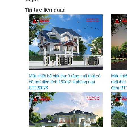
Tin tức liên quan
Mẫu thiết kế biệt thự 3 tầng mái thái có
Mẫu thiế
hồ bơi diện tích 150m2 4 phòng ngủ
mái thái
BT220076
đêm BT