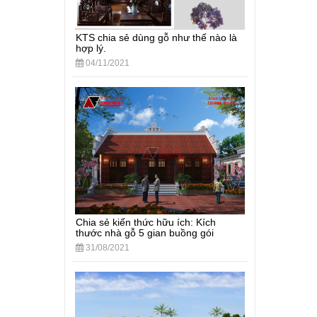
KTS chia sẻ dùng gỗ như thế nào là
hợp lý.
04/11/2021
Chia sẻ kiến thức hữu ích: Kích
thước nhà gỗ 5 gian buồng gói
31/08/2021