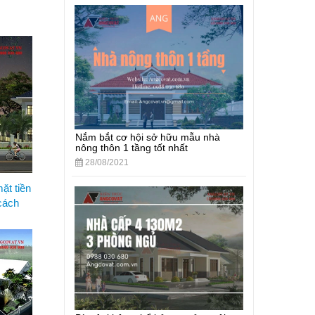
Nắm bắt cơ hội sở hữu mẫu nhà
nông thôn 1 tầng tốt nhất
28/08/2021
ặt tiền
cách