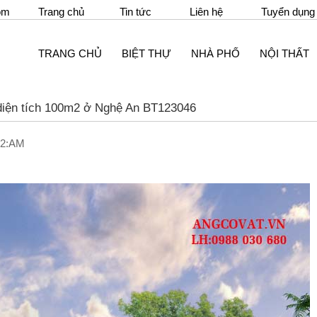
om
Trang chủ
Tin tức
Liên hệ
Tuyển dụng
TRANG CHỦ
BIỆT THỰ
NHÀ PHỐ
NỘI THẤT
 diện tích 100m2 ở Nghệ An BT123046
32:AM