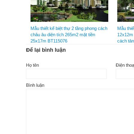
Mẫu thiết kế biệt thự 2 tầng phong cách
Mẫu thiế
châu âu diện tích 265m2 mặt tiền
12x12m 
25x17m BT115076
cách tâ
Để lại bình luận
Họ tên
Điện thoạ
Bình luận