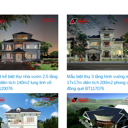
t kế biệt thự nhà vườn 2.5 tầng
Mẫu biệt thự 3 tầng hình vuông m
 diện tích 140m2 lung linh về
17x17m diện tích 200m2 phong 
120076
đồng quê BT117076