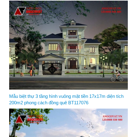
Mẫu biệt thự 3 tầng hình vuông mặt tiền 17x17m diện tích
200m2 phong cách đồng quê BT117076