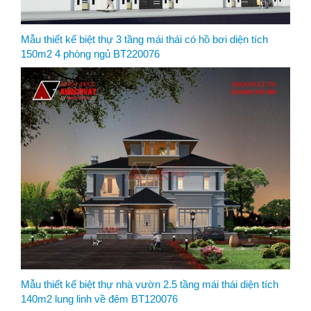
Mẫu thiết kế biệt thự 3 tầng mái thái có hồ bơi diện tích
150m2 4 phòng ngủ BT220076
Mẫu thiết kế biệt thự nhà vườn 2.5 tầng mái thái diện tích
140m2 lung linh về đêm BT120076