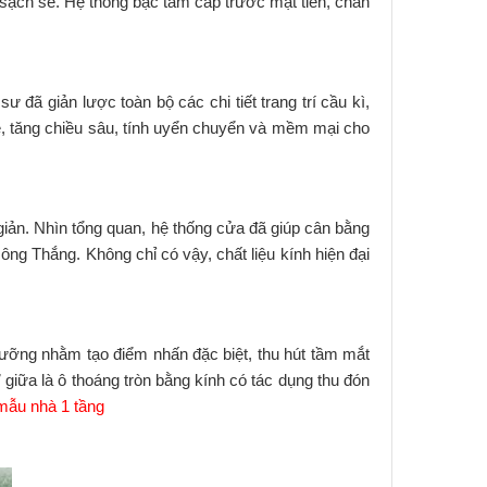
ạch sẽ. Hệ thống bậc tam cấp trước mặt tiền, chân
đã giản lược toàn bộ các chi tiết trang trí cầu kì,
ẽ, tăng chiều sâu, tính uyển chuyển và mềm mại cho
iản. Nhìn tổng quan, hệ thống cửa đã giúp cân bằng
ông Thắng. Không chỉ có vậy, chất liệu kính hiện đại
ưỡng nhằm tạo điểm nhấn đặc biệt, thu hút tầm mắt
giữa là ô thoáng tròn bằng kính có tác dụng thu đón
ẫu nhà 1 tầng