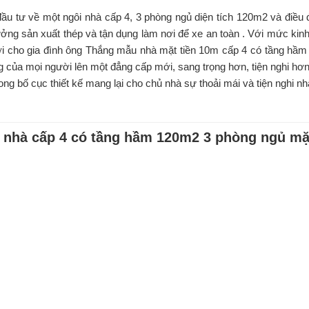
 tư về một ngôi nhà cấp 4, 3 phòng ngủ diện tích 120m2 và điều đặ
ưởng sản xuất thép và tận dụng làm nơi để xe an toàn . Với mức kin
 tới cho gia đình ông Thắng mẫu nhà mặt tiền 10m cấp 4 có tầng hầ
 của mọi người lên một đẳng cấp mới, sang trọng hơn, tiện nghi hơ
rong bố cục thiết kế mang lại cho chủ nhà sự thoải mái và tiện nghi nh
 nhà cấp 4 có tầng hầm 120m2 3 phòng ngủ mặ