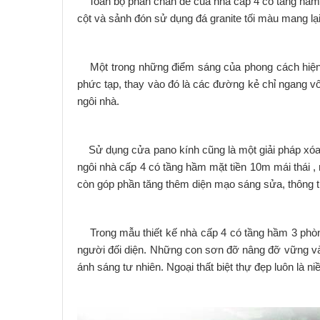
Toàn bộ phần chân đế của nhà cấp 4 có tầng hầm m
cột và sảnh đón sử dụng đá granite tối màu mang lại
Một trong những điểm sáng của phong cách hiện đại 
phức tạp, thay vào đó là các đường kẻ chỉ ngang v
ngôi nhà.
Sử dụng cửa pano kính cũng là một giải pháp xóa t
ngôi nhà cấp 4 có tầng hầm mặt tiền 10m mái thái , 
còn góp phần tăng thêm diện mạo sáng sửa, thông tho
Trong mẫu thiết kế nhà cấp 4 có tầng hầm 3 phòng
người đối diện. Những con sơn đỡ nâng đỡ vững vàng
ánh sáng tư nhiên. Ngoại thất biệt thự đẹp luôn là