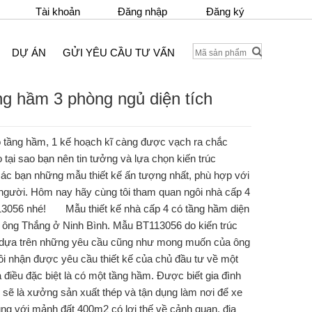
Tài khoản
Đăng nhập
Đăng ký
DỰ ÁN
GỬI YÊU CẦU TƯ VẤN
ng hầm 3 phòng ngủ diện tích
 tầng hầm, 1 kế hoạch kĩ càng được vạch ra chắc
o tại sao bạn nên tin tưởng và lựa chọn kiến trúc
các bạn những mẫu thiết kế ấn tượng nhất, phù hợp với
người. Hôm nay hãy cùng tôi tham quan ngôi nhà cấp 4
13056 nhé! Mẫu thiết kế nhà cấp 4 có tầng hầm diện
h ông Thắng ở Ninh Bình. Mẫu BT113056 do kiến trúc
 dựa trên những yêu cầu cũng như mong muốn của ông
hận được yêu cầu thiết kế của chủ đầu tư về một
 điều đặc biệt là có một tầng hầm. Được biết gia đình
 sẽ là xưởng sản xuất thép và tận dụng làm nơi để xe
ùng với mảnh đất 400m2 có lợi thế về cảnh quan, địa