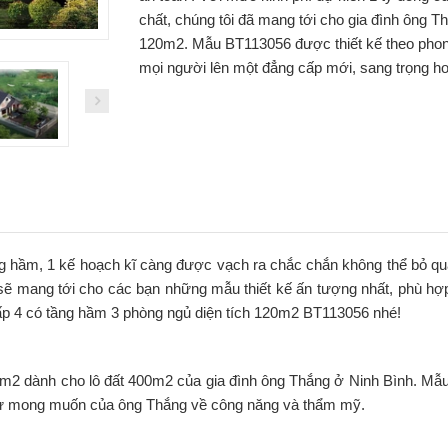
chất, chúng tôi đã mang tới cho gia đình ông 
120m2. Mẫu BT113056 được thiết kế theo phon
mọi người lên một đẳng cấp mới, sang trọng hơ
hầm, 1 kế hoạch kĩ càng được vạch ra chắc chắn không thể bỏ qua k
 sẽ mang tới cho các bạn những mẫu thiết kế ấn tượng nhất, phù h
ấp 4 có tầng hầm 3 phòng ngủ diện tích 120m2 BT113056 nhé!
m2 dành cho lô đất 400m2 của gia đình ông Thắng ở Ninh Bình. Mẫ
như mong muốn của ông Thắng về công năng và thẩm mỹ.