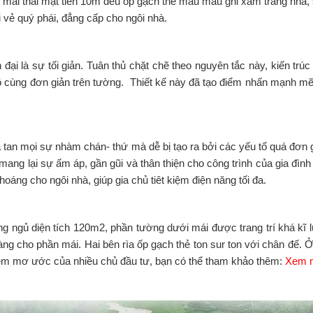
ái thái mặt tiền 10m đều ốp gạch thẻ màu màu ghi xám trang nhã, s
 vẻ quý phái, đẳng cấp cho ngôi nhà.
là sự tối giản. Tuân thủ chặt chẽ theo nguyên tắc này, kiến trúc sư 
ô cùng đơn giản trên tường. Thiết kế này đã tạo điểm nhấn mạnh m
an mọi sự nhàm chán- thứ mà dễ bị tạo ra bởi các yếu tố quá đơn g
mang lại sự ấm áp, gần gũi và thân thiện cho công trình của gia đình 
áng cho ngôi nhà, giúp gia chủ tiêt kiệm điện năng tối đa.
 ngủ diện tích 120m2, phần tường dưới mái được trang trí khá kĩ l
 cho phần mái. Hai bên rìa ốp gạch thẻ ton sur ton với chân đế. Ở 
 niềm mơ ước của nhiều chủ đầu tư, bạn có thể tham khảo thêm:
Xem m