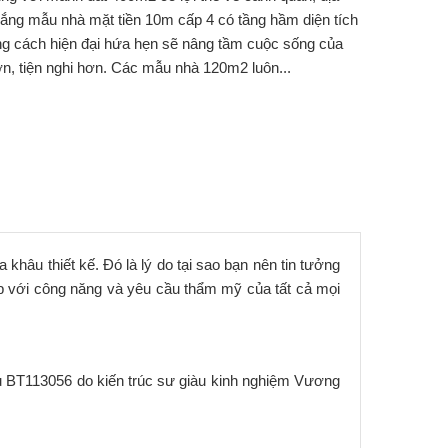
Thắng mẫu nhà mặt tiền 10m cấp 4 có tầng hầm diện tích
g cách hiện đại hứa hẹn sẽ nâng tầm cuộc sống của
n, tiện nghi hơn. Các mẫu nhà 120m2 luôn...
hâu thiết kế. Đó là lý do tại sao bạn nên tin tưởng
ợp với công năng và yêu cầu thẩm mỹ của tất cả mọi
u BT113056 do kiến trúc sư giàu kinh nghiệm Vương