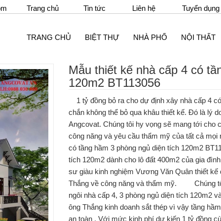
om
Trang chủ
Tin tức
Liên hệ
Tuyển dụng
TRANG CHỦ
BIỆT THỰ
NHÀ PHỐ
NỘI THẤT
Mẫu thiết kế nhà cấp 4 có tầ
120m2 BT113056
1 tỷ đồng bỏ ra cho dự định xây nhà cấp 4 có
chắn không thể bỏ qua khâu thiết kế. Đó là lý d
Angcovat. Chúng tôi hy vọng sẽ mang tới cho 
công năng và yêu cầu thẩm mỹ của tất cả mọi 
có tầng hầm 3 phòng ngủ diện tích 120m2 BT1
tích 120m2 dành cho lô đất 400m2 của gia đìn
sư giàu kinh nghiệm Vương Văn Quân thiết kế
Thắng về công năng và thẩm mỹ. Chúng tôi n
ngôi nhà cấp 4, 3 phòng ngủ diện tích 120m2 và
ông Thắng kinh doanh sắt thép vì vậy tầng hầm
an toàn . Với mức kinh phí dự kiến 1 tỷ đồng c