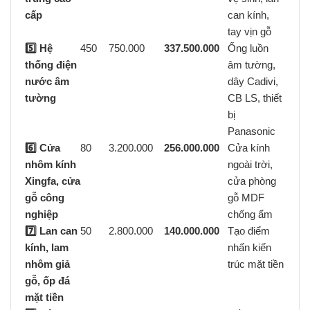
cấp
can kính,
tay vịn gỗ
5️⃣ Hệ
450
750.000
337.500.000
Ống luồn
thống điện
âm tường,
nước âm
dây Cadivi,
tường
CB LS, thiết
bị
Panasonic
6️⃣ Cửa
80
3.200.000
256.000.000
Cửa kính
nhôm kính
ngoài trời,
Xingfa, cửa
cửa phòng
gỗ công
gỗ MDF
nghiệp
chống ẩm
7️⃣ Lan can
50
2.800.000
140.000.000
Tạo điểm
kính, lam
nhấn kiến
nhôm giả
trúc mặt tiền
gỗ, ốp đá
mặt tiền