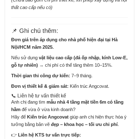
thất cao cấp nếu có)
📌 Ghi chú thêm:
Đơn giá trên áp dụng cho nhà phố hiện đại tại Hà
Nội/HCM năm 2025.
Nếu sử dụng
vật liệu cao cấp (đá ốp nhập, kính Low-E,
gỗ tự nhiên)
→ chi phí có thể tăng thêm 10–15%.
Thời gian thi công dự kiến:
7–9 tháng.
Đơn vị thiết kế & giám sát:
Kiến trúc Angcovat.
📞 Liên hệ tư vấn thiết kế
Anh chị đang tìm
mẫu nhà 4 tầng mặt tiền 6m có tầng
hầm
để vừa ở vừa kinh doanh?
Hãy để
Kiến trúc Angcovat
giúp anh chị hiện thực hóa ý
tưởng bằng bản vẽ
đẹp – khoa học – tối ưu chi phí
.
👉
Liên hệ KTS tư vấn trực tiếp: