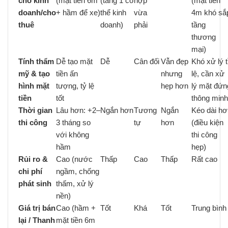
cho kinh
(mặt tiền 6m
(tầng 1 có
hợp
(mặt tiền
doanh/cho
+ hầm để xe)
thể kinh
vừa
4m khó sắ
thuê
doanh)
phải
tầng
thương
mại)
Tính thẩm
Dễ tạo mặt
Dễ
Cân đối
Vẫn đẹp
Khó xử lý t
mỹ & tạo
tiền ấn
nhưng
lệ, cần xử
hình mặt
tượng, tỷ lệ
hẹp hơn
lý mặt đứn
tiền
tốt
thông minh
Thời gian
Lâu hơn: +2–
Ngắn hơn
Tương
Ngắn
Kéo dài hơ
thi công
3 tháng so
tự
hơn
(điều kiện
với không
thi công
hầm
hẹp)
Rủi ro &
Cao (nước
Thấp
Cao
Thấp
Rất cao
chi phí
ngầm, chống
phát sinh
thấm, xử lý
nền)
Giá trị bán
Cao (hầm +
Tốt
Khá
Tốt
Trung bình
lại / Thanh
mặt tiền 6m