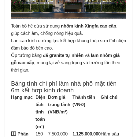
Toàn bộ hệ cửa sử dụng
nhôm kính Xingfa cao cấp
,
giúp cách âm, chống nóng hiệu quả.
Lan can kính cường lực kết hợp khung thép sơn tĩnh điện
đảm bảo độ bền cao.
Ốp tường bằng
đá granite tự nhiên
và
lam nhôm giả
gỗ cao cấp
, mang lại vẻ sang trọng và trường tồn theo
thời gian.
Bảng tính chi phí làm nhà phố mặt tiền
6m kết hợp kinh doanh
Hạng mục
Diện
Đơn giá
Thành tiền
Ghi chú
tích
trung bình
(VNĐ)
tính
(VNĐ/m²)
toán
(m²)
1️⃣ Phần
150
7.500.000
1.125.000.000
Hầm sâu