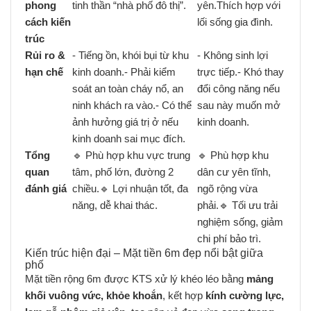
phong
tinh thần “nhà phố đô thị”.
yên.Thích hợp với
cách kiến
lối sống gia đình.
trúc
Rủi ro &
- Tiếng ồn, khói bụi từ khu
- Không sinh lợi
hạn chế
kinh doanh.- Phải kiểm
trực tiếp.- Khó thay
soát an toàn cháy nổ, an
đổi công năng nếu
ninh khách ra vào.- Có thể
sau này muốn mở
ảnh hưởng giá trị ở nếu
kinh doanh.
kinh doanh sai mục đích.
Tổng
🔹 Phù hợp khu vực trung
🔹 Phù hợp khu
quan
tâm, phố lớn, đường 2
dân cư yên tĩnh,
đánh giá
chiều.🔹 Lợi nhuận tốt, đa
ngõ rộng vừa
năng, dễ khai thác.
phải.🔹 Tối ưu trải
nghiệm sống, giảm
chi phí bảo trì.
Kiến trúc hiện đại – Mặt tiền 6m đẹp nổi bật giữa
phố
Mặt tiền rộng 6m được KTS xử lý khéo léo bằng
mảng
khối vuông vức, khỏe khoắn
, kết hợp
kính cường lực,