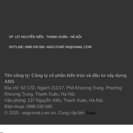
VP: 137 NGUYỄN XIỂN - THANH XUÂN - HÀ NỘI
HOTLINE: 0988 030 680 -ANGCOVAT.VN@GMAIL.COM
Tên công ty: Công ty cổ phần kiến trúc và đầu tư xây dựng
ANG
Địa chỉ: Số 17D, Ngách 211/17, Phố Khương Trung, Phường
Khương Trung, Thanh Xuân, Hà Nội.
Văn phòng: 137 Nguyễn Xiển, Thanh Xuân, Hà Nội.
Điện thoại: 0988 030 680
© 2015 - angcovat.com.vn.
Cung cấp bởi
Sapo