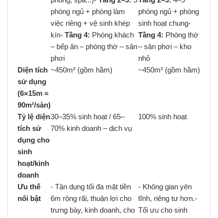
phòng ngủ + phòng làm
phòng ngủ + phòng
việc riêng + vệ sinh khép
sinh hoạt chung-
kín-
Tầng 4:
Phòng khách
Tầng 4:
Phòng thờ
– bếp ăn – phòng thờ – sân
– sân phơi – kho
phơi
nhỏ
Diện tích
~450m² (gồm hầm)
~450m² (gồm hầm)
sử dụng
(6×15m =
90m²/sàn)
Tỷ lệ diện
30–35% sinh hoạt / 65–
100% sinh hoạt
tích sử
70% kinh doanh – dịch vụ
dụng cho
sinh
hoạt/kinh
doanh
Ưu thế
- Tận dụng tối đa mặt tiền
- Không gian yên
nổi bật
6m rộng rãi, thuận lợi cho
tĩnh, riêng tư hơn.-
trưng bày, kinh doanh, cho
Tối ưu cho sinh