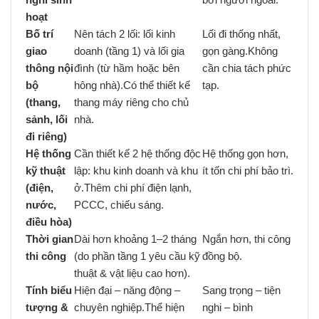
hoạt
Bố trí
Nên tách 2 lối: lối kinh
Lối đi thống nhất,
giao
doanh (tầng 1) và lối gia
gọn gàng.Không
thông nội
đình (từ hầm hoặc bên
cần chia tách phức
bộ
hông nhà).Có thể thiết kế
tạp.
(thang,
thang máy riêng cho chủ
sảnh, lối
nhà.
đi riêng)
Hệ thống
Cần thiết kế 2 hệ thống độc
Hệ thống gọn hơn,
kỹ thuật
lập: khu kinh doanh và khu
ít tốn chi phí bảo trì.
(điện,
ở.Thêm chi phí điện lạnh,
nước,
PCCC, chiếu sáng.
điều hòa)
Thời gian
Dài hơn khoảng 1–2 tháng
Ngắn hơn, thi công
thi công
(do phần tầng 1 yêu cầu kỹ
đồng bộ.
thuật & vật liệu cao hơn).
Tính biểu
Hiện đại – năng động –
Sang trọng – tiện
tượng &
chuyên nghiệp.Thể hiện
nghi – bình