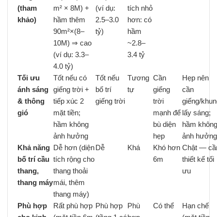
(tham
m² × 8M) +
(ví dụ:
tích nhỏ
khảo)
hầm thêm
2.5–3.0
hơn: có
90m²×(8–
tỷ)
hầm
10M) ⇒ cao
~2.8–
(ví dụ: 3.3–
3.4 tỷ
4.0 tỷ)
Tối ưu
Tốt nếu có
Tốt nếu
Tương
Cần
Hẹp nên
ánh sáng
giếng trời +
bố trí
tự
giếng
cần
& thông
tiếp xúc 2
giếng trời
trời
giếng/khun
gió
mặt tiền;
mạnh để
lấy sáng;
hầm không
bù diện
hầm khôn
ảnh hưởng
hẹp
ảnh hưởng
Khả năng
Dễ hơn (diện
Dễ
Khá
Khó hơn
Chật — cầ
bố trí cầu
tích rộng cho
6m
thiết kế tối
thang,
thang thoải
ưu
thang máy
mái, thêm
thang máy)
Phù hợp
Rất phù hợp
Phù hợp
Phù
Có thể
Hạn chế