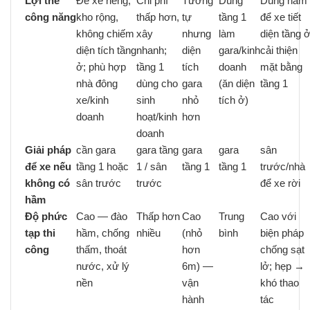
Lợi thế
Để xe riêng,
Chi phí
Tương
Dùng
Dùng hầm
công năng
kho rộng,
thấp hơn,
tự
tầng 1
để xe tiết
không chiếm
xây
nhưng
làm
diện tầng ở
diện tích tầng
nhanh;
diện
gara/kinh
cải thiện
ở; phù hợp
tầng 1
tích
doanh
mặt bằng
nhà đông
dùng cho
gara
(ăn diện
tầng 1
xe/kinh
sinh
nhỏ
tích ở)
doanh
hoạt/kinh
hơn
doanh
Giải pháp
cần gara
gara tầng
gara
gara
sân
để xe nếu
tầng 1 hoặc
1 / sân
tầng 1
tầng 1
trước/nhà
không có
sân trước
trước
để xe rời
hầm
Độ phức
Cao — đào
Thấp hơn
Cao
Trung
Cao với
tạp thi
hầm, chống
nhiều
(nhỏ
bình
biện pháp
công
thấm, thoát
hơn
chống sạt
nước, xử lý
6m) —
lở; hẹp →
nền
vận
khó thao
hành
tác