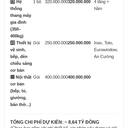
8️⃣ Hệ
1 bộ
320.000.000
320.000.000
4 tầng +
thống
hầm
thang máy
gia đình
(350–
400kg)
9️⃣ Thiết bị
Gói
250.000.000
250.000.000
Inax, Toto,
vệ sinh,
Eurowindow,
bếp, đèn
An Cường
chiếu sáng
cơ bản
🔟 Nội thất
Gói
400.000.000
400.000.000
cơ bản
(bếp, tủ,
giường,
bàn thờ...)
TỔNG CHI PHÍ DỰ KIẾN: ~ 8,64 TỶ ĐỒNG
(Chưa bao gồm chi phí thiết kế, xin phép xây dựng và nội