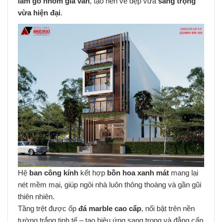
lam gỗ nhôm giả vân
, tạo nên vẻ đẹp vừa
sang trọng
vừa hiện đại
.
Hệ
ban công kính
kết hợp
bồn hoa xanh mát
mang lại
nét mềm mại, giúp ngôi nhà luôn thông thoáng và gần gũi
thiên nhiên.
Tầng trệt được ốp
đá marble cao cấp
, nổi bật trên nền
tường trắng tinh tế – tạo hiệu ứng sang trọng và đẳng cấp