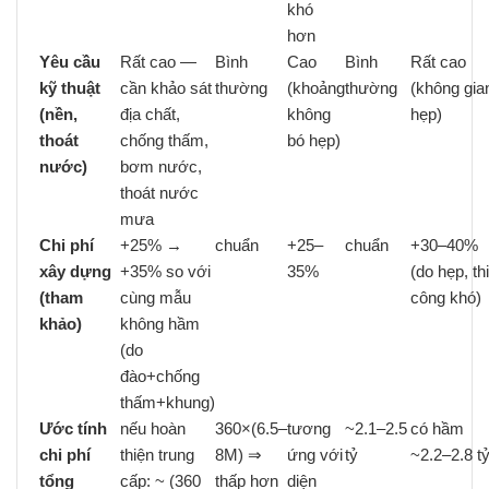
khó
hơn
Yêu cầu
Rất cao —
Bình
Cao
Bình
Rất cao
kỹ thuật
cần khảo sát
thường
(khoảng
thường
(không gia
(nền,
địa chất,
không
hẹp)
thoát
chống thấm,
bó hẹp)
nước)
bơm nước,
thoát nước
mưa
Chi phí
+25% →
chuẩn
+25–
chuẩn
+30–40%
xây dựng
+35% so với
35%
(do hẹp, thi
(tham
cùng mẫu
công khó)
khảo)
không hầm
(do
đào+chống
thấm+khung)
Ước tính
nếu hoàn
360×(6.5–
tương
~2.1–2.5
có hầm
chi phí
thiện trung
8M) ⇒
ứng với
tỷ
~2.2–2.8 t
tổng
cấp: ~ (360
thấp hơn
diện