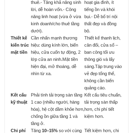
thuê.- Tăng khả năng sinh
hoạt gia đình, ít
lời, dễ hoàn vốn.- Công
tiếng ồn và khói
năng linh hoạt (vừa ở vừa
bụi.- Dễ bố trí nội
kinh doanh/cho thuê tầng
thất đẹp và đồng
dưới).
bộ.
Thiết kế
Cần nhấn mạnh thương
Thiết kế thanh lịch,
kiến trúc
hiệu: dùng kính lớn, biển
cân đối, cửa sổ –
mặt tiền
hiệu, cửa cuốn tự động, 2
ban công tối ưu
lớp cửa an ninh.Mặt tiền
thông gió và lấy
hiện đại, mở thoáng, dễ
sáng.Tập trung vào
nhìn từ xa.
vẻ đẹp tổng thể,
không cần biển
quảng cáo.
Kết cấu
Phải tính tải trọng sàn tầng
Kết cấu tiêu chuẩn,
kỹ thuật
1 cao (nhiều người, hàng
tải trọng sàn thấp
hóa), hệ cột dầm khỏe hơn,
hơn, chi phí tiết
chống ồn giữa tầng 1 và
kiệm hơn.
tầng ở.
Chi phí
Tăng
10–15%
so với cùng
Tiết kiệm hơn, chi