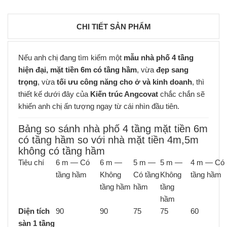
CHI TIẾT SẢN PHẨM
Nếu anh chị đang tìm kiếm một
mẫu nhà phố 4 tầng
hiện đại, mặt tiền 6m có tầng hầm
, vừa
đẹp sang
trọng
, vừa
tối ưu công năng cho ở và kinh doanh
, thì
thiết kế dưới đây của
Kiến trúc Angcovat
chắc chắn sẽ
khiến anh chị ấn tượng ngay từ cái nhìn đầu tiên.
Bảng so sánh nhà phố 4 tầng mặt tiền 6m
có tầng hầm so với nhà mặt tiền 4m,5m
không có tầng hầm
Tiêu chí
6 m — Có
6 m —
5 m —
5 m —
4 m — Có
tầng hầm
Không
Có tầng
Không
tầng hầm
tầng hầm
hầm
tầng
hầm
Diện tích
90
90
75
75
60
sàn 1 tầng