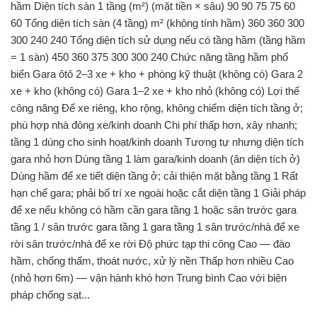
hầm Diện tích sàn 1 tầng (m²) (mặt tiền × sâu) 90 90 75 75 60
60 Tổng diện tích sàn (4 tầng) m² (không tính hầm) 360 360 300
300 240 240 Tổng diện tích sử dụng nếu có tầng hầm (tầng hầm
= 1 sàn) 450 360 375 300 300 240 Chức năng tầng hầm phổ
biến Gara ôtô 2–3 xe + kho + phòng kỹ thuật (không có) Gara 2
xe + kho (không có) Gara 1–2 xe + kho nhỏ (không có) Lợi thế
công năng Để xe riêng, kho rộng, không chiếm diện tích tầng ở;
phù hợp nhà đông xe/kinh doanh Chi phí thấp hơn, xây nhanh;
tầng 1 dùng cho sinh hoạt/kinh doanh Tương tự nhưng diện tích
gara nhỏ hơn Dùng tầng 1 làm gara/kinh doanh (ăn diện tích ở)
Dùng hầm để xe tiết diện tầng ở; cải thiện mặt bằng tầng 1 Rất
hạn chế gara; phải bố trí xe ngoài hoặc cắt diện tầng 1 Giải pháp
để xe nếu không có hầm cần gara tầng 1 hoặc sân trước gara
tầng 1 / sân trước gara tầng 1 gara tầng 1 sân trước/nhà để xe
rời sân trước/nhà để xe rời Độ phức tạp thi công Cao — đào
hầm, chống thấm, thoát nước, xử lý nền Thấp hơn nhiều Cao
(nhỏ hơn 6m) — vận hành khó hơn Trung bình Cao với biện
pháp chống sạt...