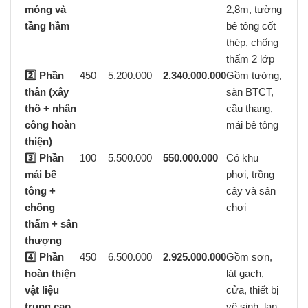
móng và
2,8m, tường
tầng hầm
bê tông cốt
thép, chống
thấm 2 lớp
2️⃣ Phần
450
5.200.000
2.340.000.000
Gồm tường,
thân (xây
sàn BTCT,
thô + nhân
cầu thang,
công hoàn
mái bê tông
thiện)
3️⃣ Phần
100
5.500.000
550.000.000
Có khu
mái bê
phơi, trồng
tông +
cây và sân
chống
chơi
thấm + sân
thượng
4️⃣ Phần
450
6.500.000
2.925.000.000
Gồm sơn,
hoàn thiện
lát gạch,
vật liệu
cửa, thiết bị
trung cao
vệ sinh, lan