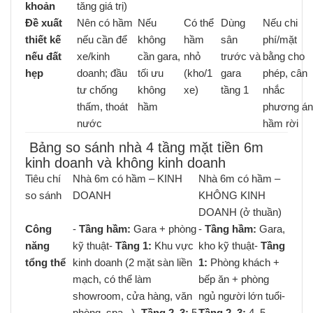
khoản
tăng giá trị)
Đề xuất
Nên có hầm
Nếu
Có thể
Dùng
Nếu chi
thiết kế
nếu cần để
không
hầm
sân
phí/mặt
nếu đất
xe/kinh
cần gara,
nhỏ
trước và
bằng cho
hẹp
doanh; đầu
tối ưu
(kho/1
gara
phép, cân
tư chống
không
xe)
tầng 1
nhắc
thấm, thoát
hầm
phương án
nước
hầm rời
Bảng so sánh nhà 4 tầng mặt tiền 6m
kinh doanh và không kinh doanh
Tiêu chí
Nhà 6m có hầm – KINH
Nhà 6m có hầm –
so sánh
DOANH
KHÔNG KINH
DOANH (ở thuần)
Công
-
Tầng hầm:
Gara + phòng
-
Tầng hầm:
Gara,
năng
kỹ thuật-
Tầng 1:
Khu vực
kho kỹ thuật-
Tầng
tổng thể
kinh doanh (2 mặt sàn liền
1:
Phòng khách +
mạch, có thể làm
bếp ăn + phòng
showroom, cửa hàng, văn
ngủ người lớn tuổi-
phòng, spa...)-
Tầng 2–3:
5
Tầng 2–3:
4–5