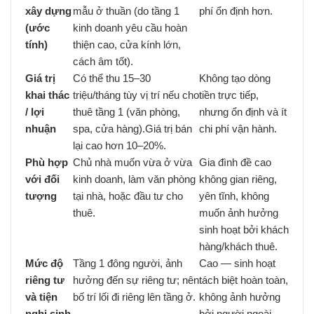
xây dựng
mẫu ở thuần (do tầng 1
phí ổn định hơn.
(ước
kinh doanh yêu cầu hoàn
tính)
thiện cao, cửa kính lớn,
cách âm tốt).
Giá trị
Có thể thu 15–30
Không tạo dòng
khai thác
triệu/tháng tùy vị trí nếu cho
tiền trực tiếp,
/ lợi
thuê tầng 1 (văn phòng,
nhưng ổn định và ít
nhuận
spa, cửa hàng).Giá trị bán
chi phí vận hành.
lại cao hơn 10–20%.
Phù hợp
Chủ nhà muốn vừa ở vừa
Gia đình đề cao
với đối
kinh doanh, làm văn phòng
không gian riêng,
tượng
tại nhà, hoặc đầu tư cho
yên tĩnh, không
thuê.
muốn ảnh hưởng
sinh hoạt bởi khách
hàng/khách thuê.
Mức độ
Tầng 1 đông người, ảnh
Cao — sinh hoạt
riêng tư
hưởng đến sự riêng tư; nên
tách biệt hoàn toàn,
và tiện
bố trí lối đi riêng lên tầng ở.
không ảnh hưởng
nghi sinh
bởi người ngoài.