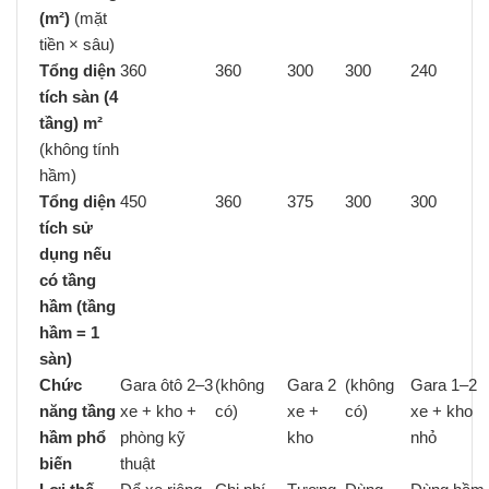
(m²)
(mặt
tiền × sâu)
Tổng diện
360
360
300
300
240
tích sàn (4
tầng) m²
(không tính
hầm)
Tổng diện
450
360
375
300
300
tích sử
dụng nếu
có tầng
hầm (tầng
hầm = 1
sàn)
Chức
Gara ôtô 2–3
(không
Gara 2
(không
Gara 1–2
năng tầng
xe + kho +
có)
xe +
có)
xe + kho
hầm phổ
phòng kỹ
kho
nhỏ
biến
thuật