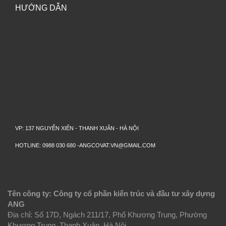
HƯỚNG DẪN
VP: 137 NGUYỄN XIỂN - THANH XUÂN - HÀ NỘI
HOTLINE: 0988 030 680 -ANGCOVAT.VN@GMAIL.COM
Tên công ty: Công ty cổ phần kiến trúc và đầu tư xây dựng
ANG
Địa chỉ: Số 17D, Ngách 211/17, Phố Khương Trung, Phường
Khương Trung, Thanh Xuân, Hà Nội.