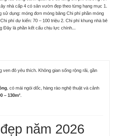
í xây nhà cấp 4 có sân vườn đẹp theo từng hạng mục 1.
g sử dụng: móng đơn móng băng Chi phí phần móng
hi phí dự kiến: 70 – 100 triệu 2. Chi phí khung nhà bê
 Đây là phần kết cấu chịu lực chính...
 ven đô yêu thích. Không gian sống rộng rãi, gần
Đông
, có mái ngói dốc, hàng rào nghệ thuật và cảnh
0 – 130m²
.
n đẹp năm 2026