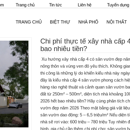
om
Trang chủ
Tin tức
Liên hệ
Tuyển dụng
TRANG CHỦ
BIỆT THỰ
NHÀ PHỐ
NỘI THẤT
Chi phí thực tế xây nhà cấp
bao nhiêu tiền?
Xu hướng xây nhà cấp 4 có sân vườn đẹp năm 
nông thôn và vùng ven đô yêu thích. Không gian 
thi công là những lý do khiến kiểu nhà này ngà
đây là kiểu nhà cấp 4 sân vườn phong cách hiện
hàng rào nghệ thuật và cảnh quan sân vườn b
đất từ 250m² – 500m², diện tích nhà khoảng 1
2026 hết bao nhiêu tiền? Hãy cùng phân tích ch
vườn đẹp năm 2026 Theo mặt bằng giá vật liệu 
sân vườn dao động: 5 – 6,5 triệu/m² Nếu diện 
nhà sẽ rơi vào: 600 triệu – 780 triệu Tuy nhiê
hình, gia chủ cần thêm chi phí cho: sân vườn 