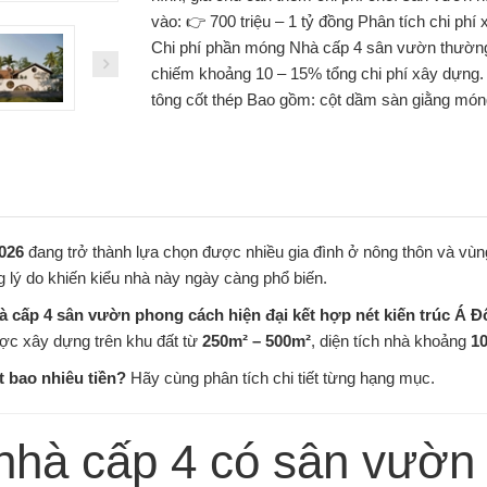
vào: 👉 700 triệu – 1 tỷ đồng Phân tích chi ph
Chi phí phần móng Nhà cấp 4 sân vườn thườn
chiếm khoảng 10 – 15% tổng chi phí xây dựng. C
tông cốt thép Bao gồm: cột dầm sàn giằng móng
026
đang trở thành lựa chọn được nhiều gia đình ở nông thôn và vùng
ng lý do khiến kiểu nhà này ngày càng phổ biến.
à cấp 4 sân vườn phong cách hiện đại kết hợp nét kiến trúc Á 
c xây dựng trên khu đất từ
250m² – 500m²
, diện tích nhà khoảng
10
 bao nhiêu tiền?
Hãy cùng phân tích chi tiết từng hạng mục.
 nhà cấp 4 có sân vườ