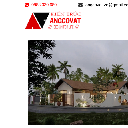
0988 030 680
angcovat.vn@gmail.c