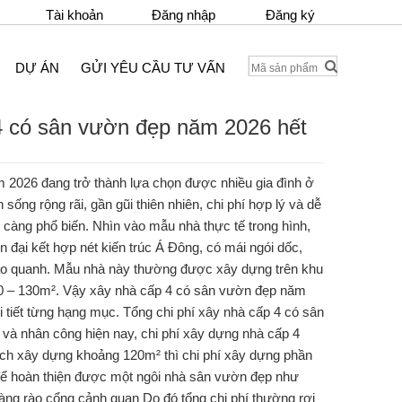
Tài khoản
Đăng nhập
Đăng ký
DỰ ÁN
GỬI YÊU CẦU TƯ VẤN
 4 có sân vườn đẹp năm 2026 hết
2026 đang trở thành lựa chọn được nhiều gia đình ở
sống rộng rãi, gần gũi thiên nhiên, chi phí hợp lý và dễ
y càng phổ biến. Nhìn vào mẫu nhà thực tế trong hình,
 đại kết hợp nét kiến trúc Á Đông, có mái ngói dốc,
ao quanh. Mẫu nhà này thường được xây dựng trên khu
00 – 130m². Vậy xây nhà cấp 4 có sân vườn đẹp năm
i tiết từng hạng mục. Tổng chi phí xây nhà cấp 4 có sân
và nhân công hiện nay, chi phí xây dựng nhà cấp 4
tích xây dựng khoảng 120m² thì chi phí xây dựng phần
n để hoàn thiện được một ngôi nhà sân vườn đẹp như
hàng rào cổng cảnh quan Do đó tổng chi phí thường rơi